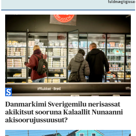
fuldmægtigissar
Danmarkimi Sverigemilu nerisassat
akikitsut sooruna Kalaallit Nunaanni
akisoorujussuusut?