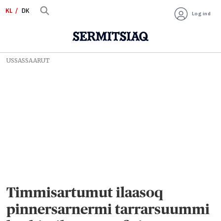
KL
DK
Log ind
USSASSAARUT
Timmisartumut ilaasoq
pinnersarnermi tarrarsuummi