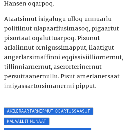
Hansen oqarpoq.
Ataatsimut isigalugu ulloq unnuarlu
politiinut ulapaarfiusimasoq, pigaartut
pisortaat oqaluttuarpoq. Pisunut
arlalinnut ornigussimapput, ilaatigut
angerlarsimaffinni eqqissiviilliornernut,
tillinniarnernut, aserorterinernut
persuttaanernullu. Pisut amerlanersaat
imigassartorsimanermi pipput.
AKILERAARTARNERMUT OQARTUSSAASUT
KALAALLIT NUNAAT