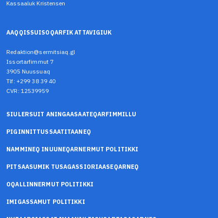
Kassaaluk Kristensen
AAQQISSUISOQARFIK ATTAVIGIUK
Redaktion@sermitsiaq.gl
Issortarfimmut 7
3905 Nuussuaq
Tlf: +299 38 39 40
CVR: 12539959
SIULERSUIT ANINGAASAATEQARFIMMILLU
PIGINNITTUSSAATITAANEQ
NAMMINEQ INUUNEQARNERMUT POLITIKKI
PITSAASUMIK TUSAGASSIORIAASEQARNEQ
OQALLINNERMUT POLITIKKI
IMIGASSAMUT POLITIKKI