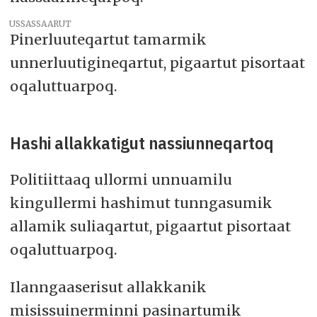
USSASSAARUT
Pinerluuteqartut tamarmik
unnerluutigineqartut, pigaartut pisortaat
oqaluttuarpoq.
Hashi allakkatigut nassiunneqartoq
Politiittaaq ullormi unnuamilu
kingullermi hashimut tunngasumik
allamik suliaqartut, pigaartut pisortaat
oqaluttuarpoq.
Ilanngaaserisut allakkanik
misissuinerminni pasinartumik