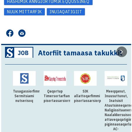
HASHIMIK ANNGIORTUMIK EQQUSSINEQ
NUUK MITTARFIK
INUIAQATIGIIT
Atorfiit tamaasa takukkit
Tusagassiorfimmi
Qaqortup
SIK
Meeqqanut,
Sermitsiami
Timersortarfianut
allattoqarfimmi
Inuusuttunut,
nutserisoq
pisortassarsiorneq
pisortassarsiorpoq
Inatsisit
Atuutsinneqarn
Naligiissitaaner
Naalakkersuisoq
attaveqaqatigii
piginnaasaqarlu
AC-