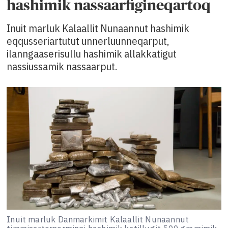
hashimik nassaarfigineqartoq
Inuit marluk Kalaallit Nunaannut hashimik
eqqusseriartutut unnerluunneqarput,
ilanngaaserisullu hashimik allakkatigut
nassiussamik nassaarput.
Inuit marluk Danmarkimit Kalaallit Nunaannut