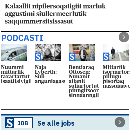
Kalaallit nipilersoqatigiit marluk
aggustimi siullermeerlutik
saqqummersitsissasut
PODCASTI
Nuummi
Naja
Bentiaraq
Mittarfik
mittarfik
Lyberth:
Ottosen:
isornarto
taxartartut
Suli
Nunanit
pillugu
isaatitsivigilluarpaat
anguniagassaqaqaagut
allanit
pisortaq
suliartortut
nassuiaav
pinngitsoor-
sinnaanngilluinnarpag
Se alle jobs