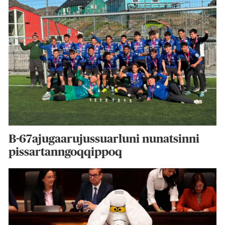
B-67ajugaarujussuarluni nunatsinni
pissartanngoqqippoq