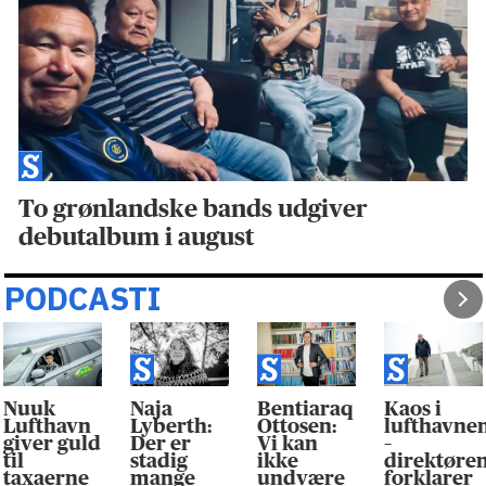
To grønlandske bands udgiver
debutalbum i august
PODCASTI
Nuuk
Naja
Bentiaraq
Kaos i
Lufthavn
Lyberth:
Ottosen:
lufthavne
giver guld
Der er
Vi kan
–
til
stadig
ikke
direktøre
taxaerne
mange
undvære
forklarer