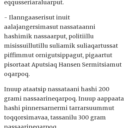
eqqusseriaraluarput.
- Ilanngaaserisut inuit
aalajangersimasut nassataanni
hashimik nassaarput, politiillu
misissuillutillu suliamik suliaqartussat
piffimmut ornigutsippagut, pigaartut
pisortaat Aputsiaq Hansen Sermitsiamut
oqarpoq.
Inuup ataatsip nassataani hashi 200
grami nassaarineqarpoq. Inuup aappaata
hashi pinnersarnermi tarrarsuummut
toqqorsimavaa, tassanilu 300 gram
nassaarineqarpoq.