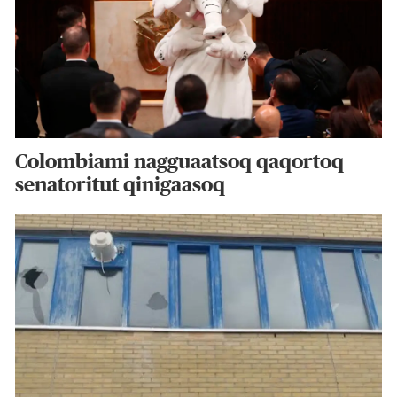
Colombiami nagguaatsoq qaqortoq
senatoritut qinigaasoq