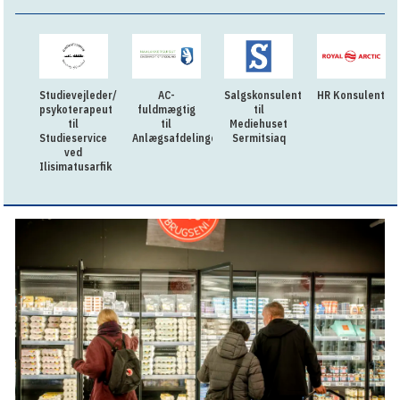
Studievejleder/
AC-
Salgskonsulent
HR Konsulent
psykoterapeut
fuldmægtig
til
til
til
Mediehuset
Studieservice
Anlægsafdelingen
Sermitsiaq
ved
Ilisimatusarfik