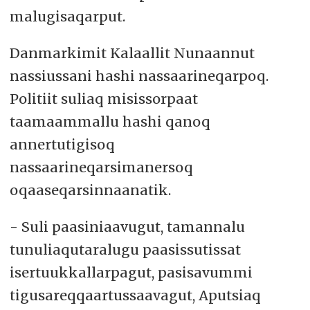
malugisaqarput.
Danmarkimit Kalaallit Nunaannut
nassiussani hashi nassaarineqarpoq.
Politiit suliaq misissorpaat
taamaammallu hashi qanoq
annertutigisoq
nassaarineqarsimanersoq
oqaaseqarsinnaanatik.
- Suli paasiniaavugut, tamannalu
tunuliaqutaralugu paasissutissat
isertuukkallarpagut, pasisavummi
tigusareqqaartussaavagut, Aputsiaq