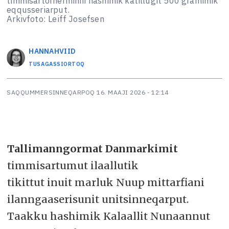
timmisartornerminni hashimik katillugit 500 gramimik
eqqusseriarput.
Arkivfoto: Leiff Josefsen
HANNA
HVIID
TUSAGASSIORTOQ
SAQQUMMERSINNEQARPOQ
16. MAAJI 2026 - 12:14
Tallimanngormat Danmarkimit
timmisartumut ilaallutik
tikittut inuit marluk Nuup mittarfiani
ilanngaaserisunit unitsinneqarput.
Taakku hashimik Kalaallit Nunaannut