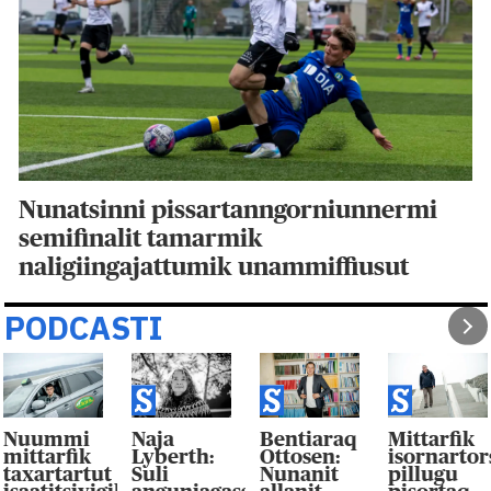
Nunatsinni pissartanngorniunnermi
semifinalit tamarmik
naligiingajattumik unammiffiusut
PODCASTI
Nuummi
Naja
Bentiaraq
Mittarfik
mittarfik
Lyberth:
Ottosen:
isornarto
taxartartut
Suli
Nunanit
pillugu