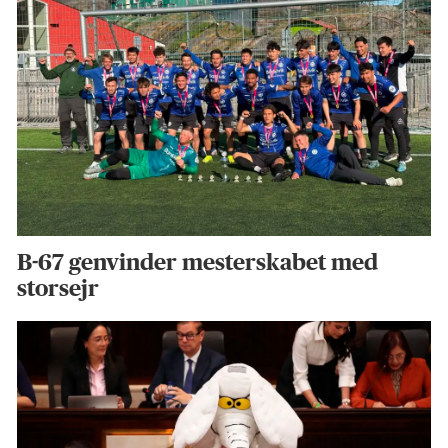
B-67 genvinder mesterskabet med
storsejr