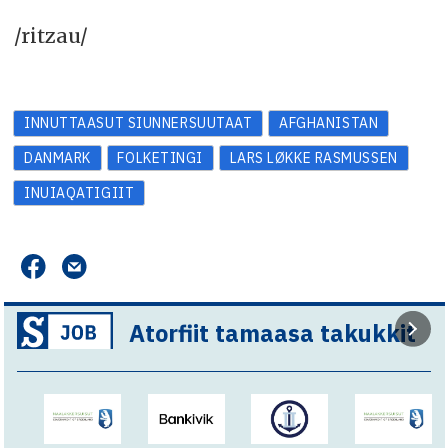
/ritzau/
INNUTTAASUT SIUNNERSUUTAAT
AFGHANISTAN
DANMARK
FOLKETINGI
LARS LØKKE RASMUSSEN
INUIAQATIGIIT
Atorfiit tamaasa takukkit