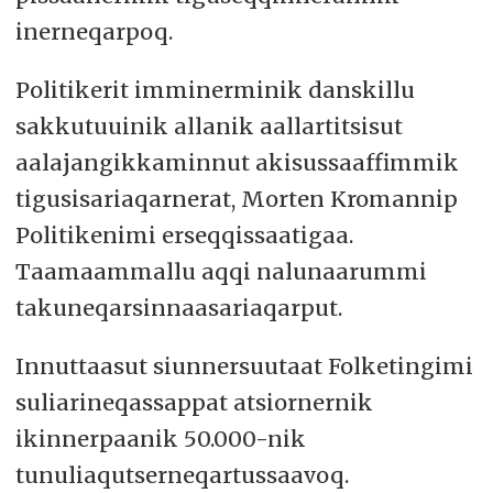
inerneqarpoq.
Politikerit imminerminik danskillu
sakkutuuinik allanik aallartitsisut
aalajangikkaminnut akisussaaffimmik
tigusisariaqarnerat, Morten Kromannip
Politikenimi erseqqissaatigaa.
Taamaammallu aqqi nalunaarummi
takuneqarsinnaasariaqarput.
Innuttaasut siunnersuutaat Folketingimi
suliarineqassappat atsiornernik
ikinnerpaanik 50.000-nik
tunuliaqutserneqartussaavoq.