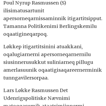
Poul Nyrup Rasmussen (S)
ilisimatusartunit
apersorneqarnissaminnik itigartitsipput.
Tamanna Politikenimi Berlingskemilu
oqaatigineqarpoq.
Løkkep itigartitsinini atuakkani,
oqalugiarnerni apersorneqarnernilu
siusinnerusukkut suliniarneq pillugu
amerlasuunik oqaatigisaqareernerminik
tunngavilersorpaa.
Lars Løkke Rasmussen Det
Udenrigspolitiske Nævnimi
matoqqasumik ataatsimiinnermi