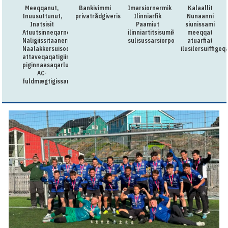
Meeqqanut,
Bankivimmi
Imarsiornermik
Kalaallit
Inuusuttunut,
privatrådgiverissarsiorpugut
Ilinniarfik
Nunaanni
Inatsisit
Paamiut
siunissami
Atuutsinneqarnerannut
ilinniartitsisumik
meeqqat
Naligiissitaanermullu
sulisussarsiorpoq
atuarfiat
Naalakkersuisoqarfik
ilusilersuiffige
attaveqaqatigiinnermut
piginnaasaqarluartumik
AC-
fuldmægtigissarsiorpoq