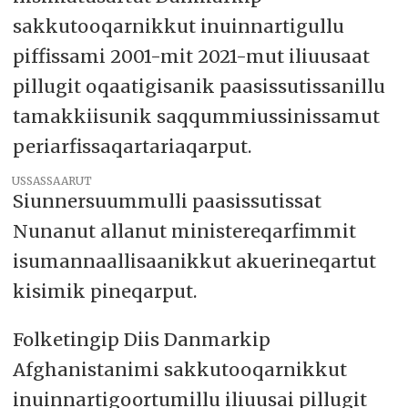
sakkutooqarnikkut inuinnartigullu
piffissami 2001-mit 2021-mut iliuusaat
pillugit oqaatigisanik paasissutissanillu
tamakkiisunik saqqummiussinissamut
periarfissaqartariaqarput.
USSASSAARUT
Siunnersuummulli paasissutissat
Nunanut allanut ministereqarfimmit
isumannaallisaanikkut akuerineqartut
kisimik pineqarput.
Folketingip Diis Danmarkip
Afghanistanimi sakkutooqarnikkut
inuinnartigoortumillu iliuusai pillugit