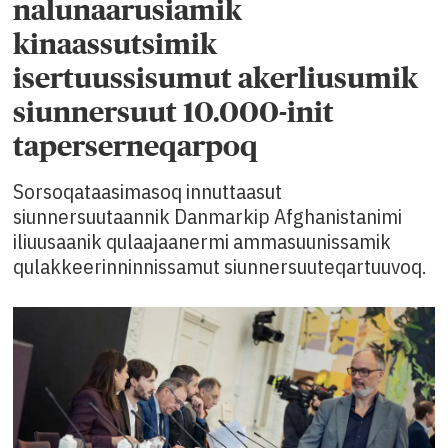
nalunaarusiamik
kinaassutsimik
isertuussisumut akerliusumik
siunnersuut 10.000-init
taperserneqarpoq
Sorsoqataasimasoq innuttaasut
siunnersuutaannik Danmarkip Afghanistanimi
iliuusaanik qulaajaanermi ammasuunissamik
qulakkeerinninnissamut siunnersuuteqartuuvoq.