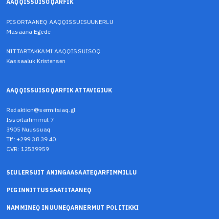
AAQQISSUISOQARFIK
PISORTAANEQ AAQQISSUISUUNERLU
Masaana Egede
NITTARTAKKAMI AAQQISSUISOQ
Kassaaluk Kristensen
AAQQISSUISOQARFIK ATTAVIGIUK
Redaktion@sermitsiaq.gl
Issortarfimmut 7
3905 Nuussuaq
Tlf: +299 38 39 40
CVR: 12539959
SIULERSUIT ANINGAASAATEQARFIMMILLU
PIGINNITTUSSAATITAANEQ
NAMMINEQ INUUNEQARNERMUT POLITIKKI