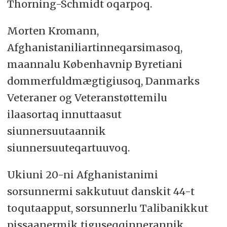
Thorning-Schmidt oqarpoq.
Morten Kromann,
Afghanistaniliartinneqarsimasoq,
maannalu Københavnip Byretiani
dommerfuldmægtigiusoq, Danmarks
Veteraner og Veteranstøttemilu
ilaasortaq innuttaasut
siunnersuutaannik
siunnersuuteqartuuvoq.
Ukiuni 20-ni Afghanistanimi
sorsunnermi sakkutuut danskit 44-t
toqutaapput, sorsunnerlu Talibanikkut
pissaanermik tiguseqqinnerannik