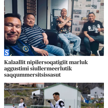
Kalaallit nipilersoqatigiit marluk
aggustimi siullermeerlutik
saqqummersitsissasut