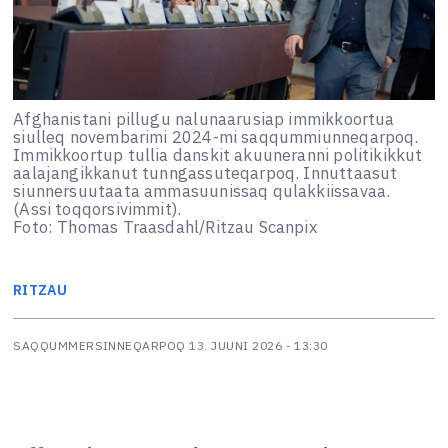
Afghanistani pillugu nalunaarusiap immikkoortua
siulleq novembarimi 2024-mi saqqummiunneqarpoq.
Immikkoortup tullia danskit akuuneranni politikikkut
aalajangikkanut tunngassuteqarpoq. Innuttaasut
siunnersuutaata ammasuunissaq qulakkiissavaa.
(Assi toqqorsivimmit).
Foto: Thomas Traasdahl/Ritzau Scanpix
RITZAU
SAQQUMMERSINNEQARPOQ
13. JUUNI 2026 - 13:30