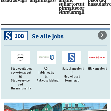
isaatitsivigilluarpaat
anguniagassaqaqaagut
allanit
pisortaq
suliartortut
nassuiaav
pinngitsoor-
sinnaanngilluinnarpag
Se alle jobs
Studievejleder/
AC-
Salgskonsulent
HR Konsulent
psykoterapeut
fuldmægtig
til
til
til
Mediehuset
Studieservice
Anlægsafdelingen
Sermitsiaq
ved
Ilisimatusarfik