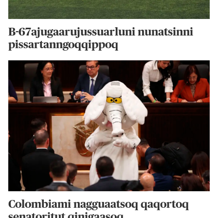
B-67ajugaarujussuarluni nunatsinni
pissartanngoqqippoq
Colombiami nagguaatsoq qaqortoq
senatoritut qinigaasoq