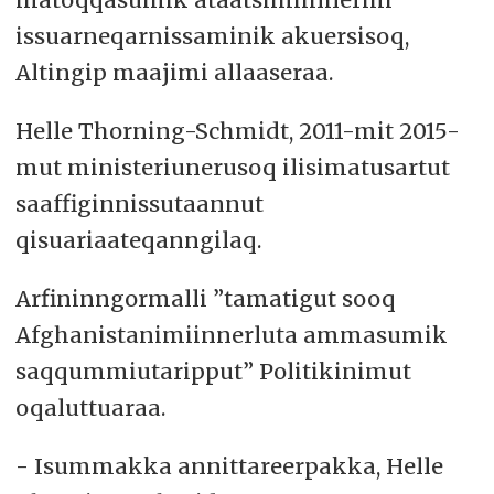
issuarneqarnissaminik akuersisoq,
Altingip maajimi allaaseraa.
Helle Thorning-Schmidt, 2011-mit 2015-
mut ministeriunerusoq ilisimatusartut
saaffiginnissutaannut
qisuariaateqanngilaq.
Arfininngormalli ”tamatigut sooq
Afghanistanimiinnerluta ammasumik
saqqummiutaripput” Politikinimut
oqaluttuaraa.
- Isummakka annittareerpakka, Helle