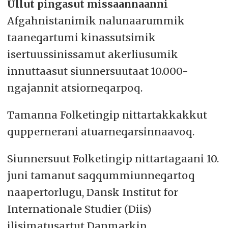
Ullut pingasut missaannaanni
Afgahnistanimik nalunaarummik
taaneqartumi kinassutsimik
isertuussinissamut akerliusumik
innuttaasut siunnersuutaat 10.000-
ngajannit atsiorneqarpoq.
Tamanna Folketingip nittartakkakkut
quppernerani atuarneqarsinnaavoq.
Siunnersuut Folketingip nittartagaani 10.
juni tamanut saqqummiunneqartoq
naapertorlugu, Dansk Institut for
Internationale Studier (Diis)
ilisimatusartut Danmarkip