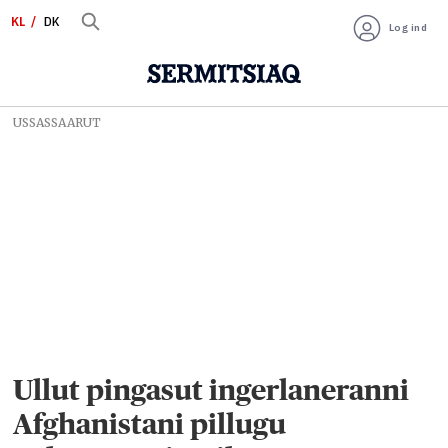
KL
DK
Log ind
USSASSAARUT
Ullut pingasut ingerlaneranni
Afghanistani pillugu