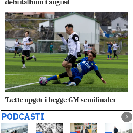
debutalbum i august
Tætte opgør i begge GM-semifinaler
PODCASTI