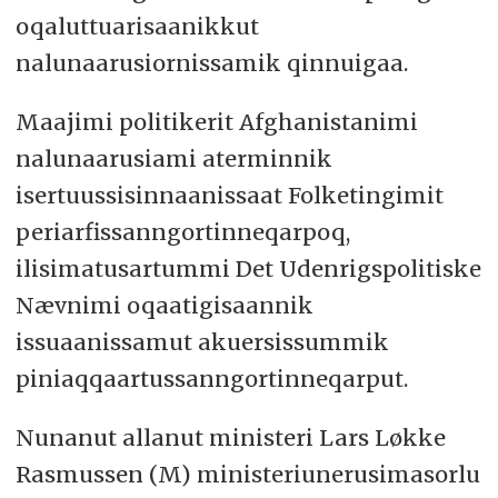
oqaluttuarisaanikkut
nalunaarusiornissamik qinnuigaa.
Maajimi politikerit Afghanistanimi
nalunaarusiami aterminnik
isertuussisinnaanissaat Folketingimit
periarfissanngortinneqarpoq,
ilisimatusartummi Det Udenrigspolitiske
Nævnimi oqaatigisaannik
issuaanissamut akuersissummik
piniaqqaartussanngortinneqarput.
Nunanut allanut ministeri Lars Løkke
Rasmussen (M) ministeriunerusimasorlu