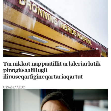
Tarnikkut nappaatillit arlaleriarlutik
pinngitsaalillugit
iliuuseqarfigineqartariaqartut
USSASSAARUT