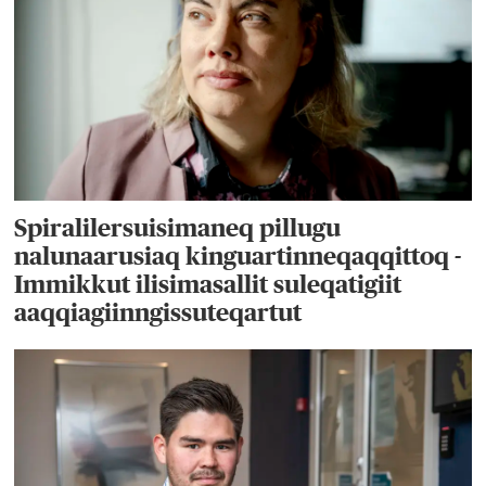
Spiralilersuisimaneq pillugu
nalunaarusiaq kinguartinneqaqqittoq -
Immikkut ilisimasallit suleqatigiit
aaqqiagiinngissuteqartut