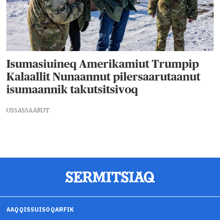
Isumasiuineq Amerikamiut Trumpip
Kalaallit Nunaannut pilersaarutaanut
isumaannik takutsitsivoq
USSASSAARUT
AAQQISSUISOQARFIK