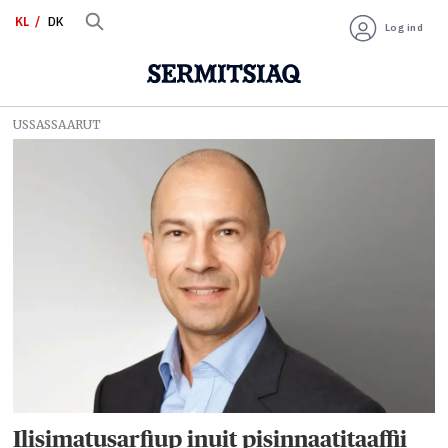
KL
DK
Log ind
USSASSAARUT
Tag:
nalunaarusiaq
Ilisimatusarfiup inuit pisinnaatitaaffii