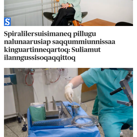
Spiralilersuisimaneq pillugu
nalunaarusiap saqqummiunnissaa
kinguartinneqartoq: Suliamut
ilanngussisoqaqqittoq