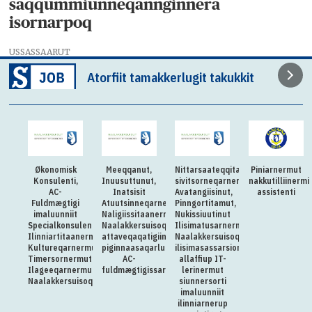
saqqummiunneqannginnera
isornarpoq
USSASSAARUT
Atorfiit tamakkerlugit takukkit
Økonomisk
Meeqqanut,
Nittarsaateqqitaq:Killiliussap
Piniarnermut
Konsulenti,
Inuusuttunut,
sivitsorneqarnera:
nakkutilliinermi
AC-
Inatsisit
Avatangiisinut,
assistenti
Fuldmægtigi
Atuutsinneqarnerannut
Pinngortitamut,
imaluunniit
Naligiissitaanermullu
Nukissiuutinut
Specialkonsulenti
Naalakkersuisoqarfik
Ilisimatusarnermullu
Ilinniartitaanermut,
attaveqaqatigiinnermut
Naalakkersuisoqarfimmi
Kultureqarnermut,
piginnaasaqarluartumik
ilisimasassarsiornermut
Timersornermut
AC-
allaffiup IT-
Ilageeqarnermullu
fuldmægtigissarsiorpoq
lerinermut
Naalakkersuisoqarfimmut
siunnersorti
imaluunniit
ilinniarnerup