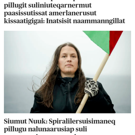
pillugit suliniuteqarnermut
paasissutissat amerlanerusut
kissaatigigai: Inatsisit naammanngillat
Siumut Nuuk: Spiralilersuisimaneq
pillugu nalunaarusiap suli