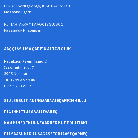
PISORTAANEQ AAQQISSUISUUNERLU
Masaana Egede
NITTARTAKKAMI AAQQISSUISOQ
Kassaaluk Kristensen
AAQQISSUISOQARFIK ATTAVIGIUK
Redaktion@sermitsiaq.gl
Issortarfimmut 7
3905 Nuussuaq
Tlf: +299 38 39 40
CVR: 12539959
SIULERSUIT ANINGAASAATEQARFIMMILLU
PIGINNITTUSSAATITAANEQ
NAMMINEQ INUUNEQARNERMUT POLITIKKI
PITSAASUMIK TUSAGASSIORIAASEQARNEQ