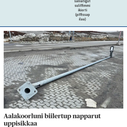
saniatigut
suliffimmi
ikiorti
(piffissap
ilaa)
Aalakoorluni biilertup napparut
uppisikkaa