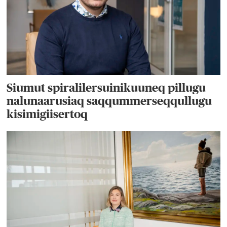
Siumut spiralilersuinikuuneq pillugu
nalunaarusiaq saqqummerseqqullugu
kisimigiisertoq