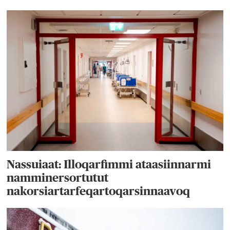
Nassuiaat: Illoqarfimmi ataasiinnarmi
namminersortutut
nakorsiartarfeqartoqarsinnaavoq