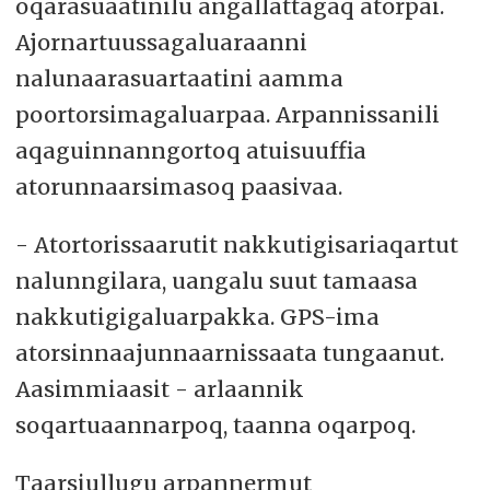
oqarasuaatinilu angallattagaq atorpai.
Ajornartuussagaluaraanni
nalunaarasuartaatini aamma
poortorsimagaluarpaa. Arpannissanili
aqaguinnanngortoq atuisuuffia
atorunnaarsimasoq paasivaa.
- Atortorissaarutit nakkutigisariaqartut
nalunngilara, uangalu suut tamaasa
nakkutigigaluarpakka. GPS-ima
atorsinnaajunnaarnissaata tungaanut.
Aasimmiaasit - arlaannik
soqartuaannarpoq, taanna oqarpoq.
Taarsiullugu arpannermut