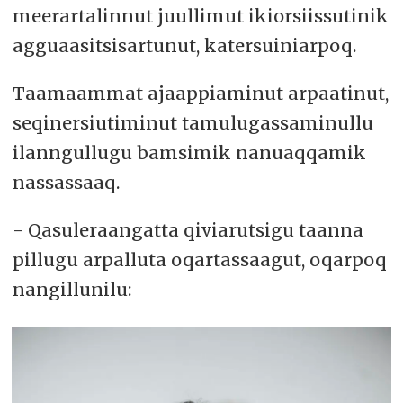
meerartalinnut juullimut ikiorsiissutinik
agguaasitsisartunut, katersuiniarpoq.
Taamaammat ajaappiaminut arpaatinut,
seqinersiutiminut tamulugassaminullu
ilanngullugu bamsimik nanuaqqamik
nassassaaq.
- Qasuleraangatta qiviarutsigu taanna
pillugu arpalluta oqartassaagut, oqarpoq
nangillunilu: