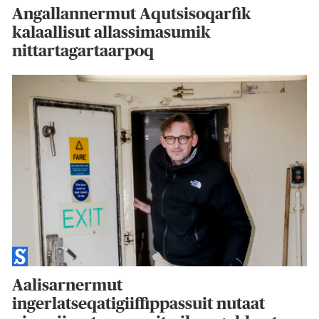
Angallannermut Aqutsisoqarfik
kalaallisut allassimasumik
nittartagartaarpoq
Aalisarnermut
ingerlatseqatigiiffippassuit nutaat