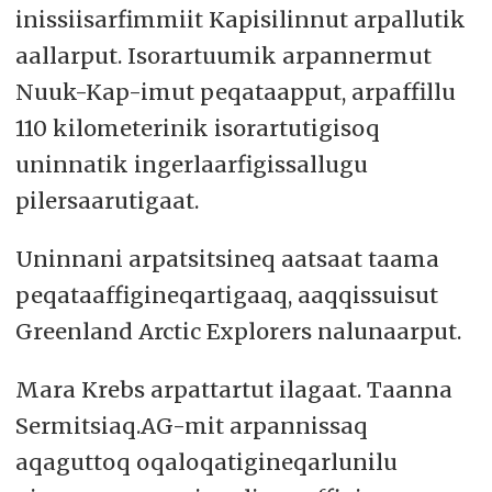
inissiisarfimmiit Kapisilinnut arpallutik
aallarput. Isorartuumik arpannermut
Nuuk-Kap-imut peqataapput, arpaffillu
110 kilometerinik isorartutigisoq
uninnatik ingerlaarfigissallugu
pilersaarutigaat.
Uninnani arpatsitsineq aatsaat taama
peqataaffigineqartigaaq, aaqqissuisut
Greenland Arctic Explorers nalunaarput.
Mara Krebs arpattartut ilagaat. Taanna
Sermitsiaq.AG-mit arpannissaq
aqaguttoq oqaloqatigineqarlunilu