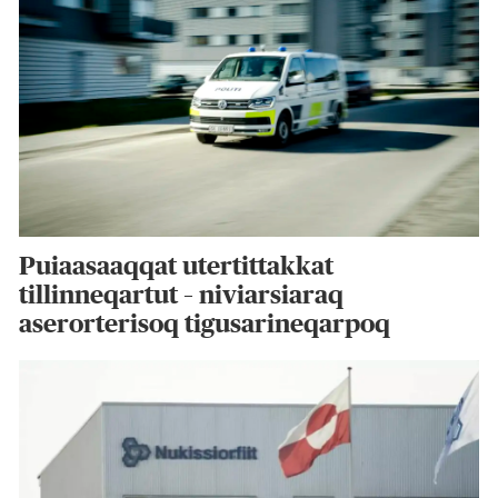
Puiaasaaqqat utertittakkat
tillinneqartut – niviarsiaraq
aserorterisoq tigusarineqarpoq