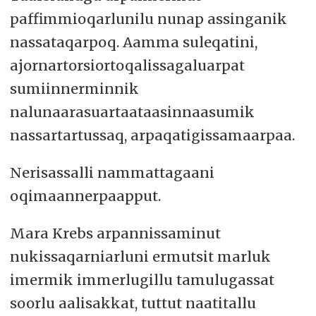
paffimmioqarlunilu nunap assinganik
nassataqarpoq. Aamma suleqatini,
ajornartorsiortoqalissagaluarpat
sumiinnerminnik
nalunaarasuartaataasinnaasumik
nassartartussaq, arpaqatigissamaarpaa.
Nerisassalli nammattagaani
oqimaannerpaapput.
Mara Krebs arpannissaminut
nukissaqarniarluni ermutsit marluk
imermik immerlugillu tamulugassat
soorlu aalisakkat, tuttut naatitallu