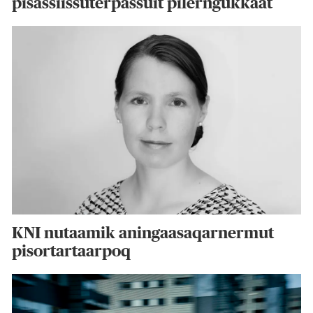
pisassiissuterpassuit pilerngukkaat
KNI nutaamik aningaasaqarnermut
pisortartaarpoq