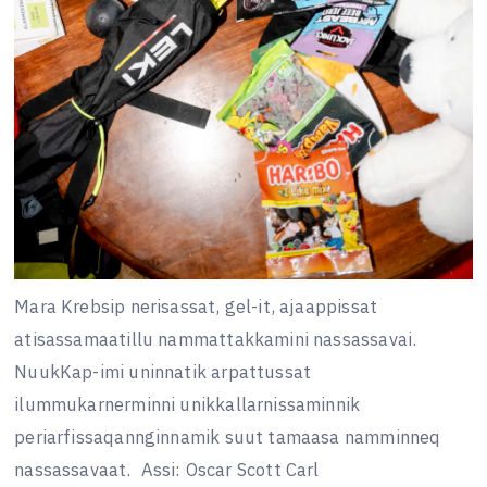
Mara Krebsip nerisassat, gel-it, ajaappissat
atisassamaatillu nammattakkamini nassassavai.
NuukKap-imi uninnatik arpattussat
ilummukarnerminni unikkallarnissaminnik
periarfissaqannginnamik suut tamaasa namminneq
nassassavaat.
Assi: Oscar Scott Carl