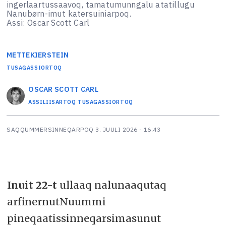
ingerlaartussaavoq, tamatumunngalu atatillugu
Nanubørn-imut katersuiniarpoq.
Assi: Oscar Scott Carl
METTE
KIERSTEIN
TUSAGASSIORTOQ
OSCAR SCOTT
CARL
ASSILIISARTOQ TUSAGASSIORTOQ
SAQQUMMERSINNEQARPOQ
3. JUULI 2026 - 16:43
Inuit 22-t
u
llaaq nalunaaqutaq
arfinernutNuummi
pineqaatissinneqarsimasunut