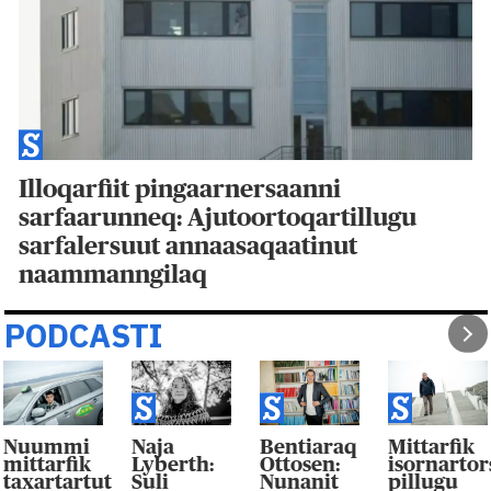
Illoqarfiit pingaarnersaanni
sarfaarunneq: Ajutoortoqartillugu
sarfalersuut annaasaqaatinut
naammanngilaq
PODCASTI
mmi
Naja
Bentiaraq
Mittarfik
Sis
rfik
Lyberth:
Ottosen:
isornartorsiorn
ute
tartut
Suli
Nunanit
pillugu
ta