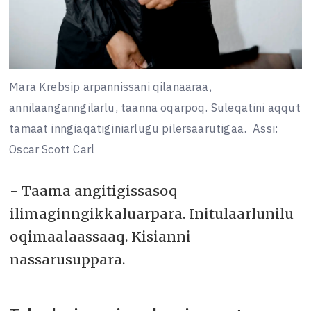
Mara Krebsip arpannissani qilanaaraa,
annilaanganngilarlu, taanna oqarpoq. Suleqatini aqqut
tamaat inngiaqatiginiarlugu pilersaarutigaa.
Assi:
Oscar Scott Carl
- Taama angitigissasoq
ilimaginngikkaluarpara. Initulaarlunilu
oqimaalaassaaq. Kisianni
nassarusuppara.