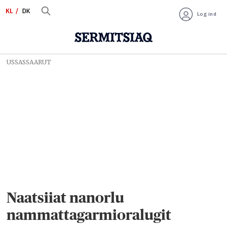
KL
DK
Log ind
USSASSAARUT
Naatsiiat nanorlu
nammattagarmioralugit