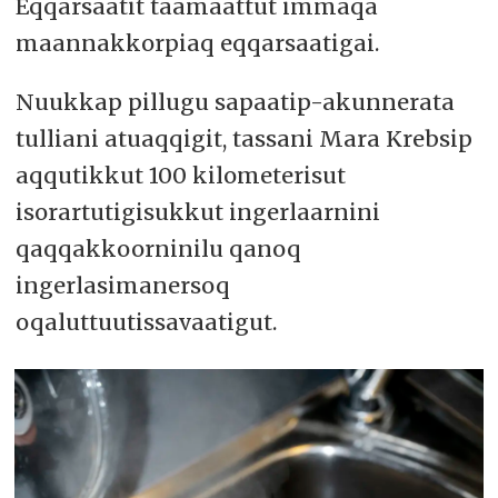
Eqqarsaatit taamaattut immaqa
maannakkorpiaq eqqarsaatigai.
Nuukkap pillugu sapaatip-akunnerata
tulliani atuaqqigit, tassani Mara Krebsip
aqqutikkut 100 kilometerisut
isorartutigisukkut ingerlaarnini
qaqqakkoorninilu qanoq
ingerlasimanersoq
oqaluttuutissavaatigut.