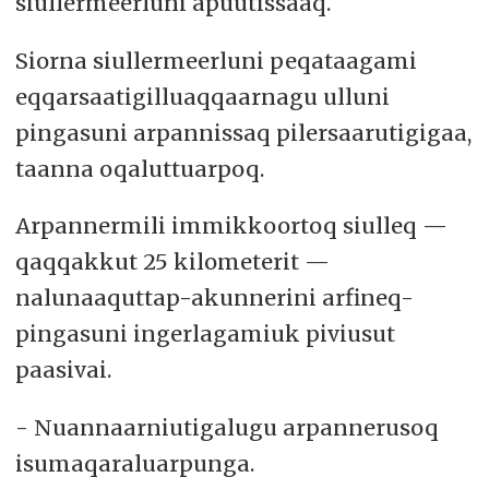
siullermeerluni apuutissaaq.
Siorna siullermeerluni peqataagami
eqqarsaatigilluaqqaarnagu ulluni
pingasuni arpannissaq pilersaarutigigaa,
taanna oqaluttuarpoq.
Arpannermili immikkoortoq siulleq —
qaqqakkut 25 kilometerit —
nalunaaquttap-akunnerini arfineq-
pingasuni ingerlagamiuk piviusut
paasivai.
- Nuannaarniutigalugu arpannerusoq
isumaqaraluarpunga.