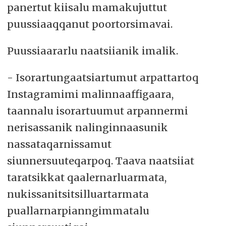
panertut kiisalu mamakujuttut
puussiaaqqanut poortorsimavai.
Puussiaararlu naatsiianik imalik.
- Isorartungaatsiartumut arpattartoq
Instagramimi malinnaaffigaara,
taannalu isorartuumut arpannermi
nerisassanik nalinginnaasunik
nassataqarnissamut
siunnersuuteqarpoq. Taava naatsiiat
taratsikkat qaalernarluarmata,
nukissanitsitsilluartarmata
puallarnarpianngimmatalu