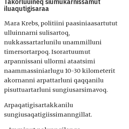
Takorluuineq siumukarnissamut
iluaqutigisaraa
Mara Krebs, politiini paasiniaasartutut
ulluinnarni sulisartoq,
nukkassartarlunilu unammilluni
timersortarpoq. Isorartuumut
arpannissani ullormi ataatsimi
naammassiniarlugu 10-30 kilometerit
akornanni arpattarluni qaqqanilu
pisuttuartarluni sungiusarsimavoq.
Arpaqatigisartakkanilu
sungiusaqatigiissimanngillat.