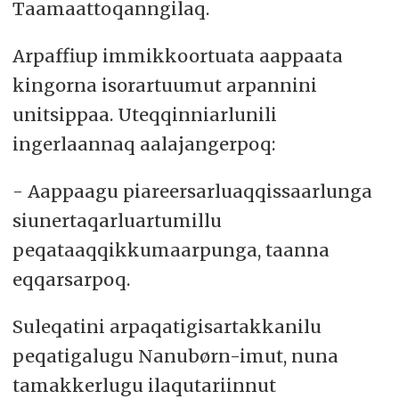
Taamaattoqanngilaq.
Arpaffiup immikkoortuata aappaata
kingorna isorartuumut arpannini
unitsippaa. Uteqqinniarlunili
ingerlaannaq aalajangerpoq:
- Aappaagu piareersarluaqqissaarlunga
siunertaqarluartumillu
peqataaqqikkumaarpunga, taanna
eqqarsarpoq.
Suleqatini arpaqatigisartakkanilu
peqatigalugu Nanubørn-imut, nuna
tamakkerlugu ilaqutariinnut