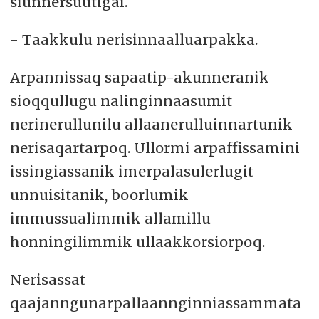
siunnersuutigai.
- Taakkulu nerisinnaalluarpakka.
Arpannissaq sapaatip-akunneranik
sioqqullugu nalinginnaasumit
nerinerullunilu allaanerulluinnartunik
nerisaqartarpoq. Ullormi arpaffissamini
issingiassanik imerpalasulerlugit
unnuisitanik, boorlumik
immussualimmik allamillu
honningilimmik ullaakkorsiorpoq.
Nerisassat
qaajanngunarpallaannginniassammata