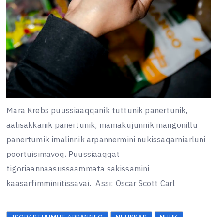
Mara Krebs puussiaaqqanik tuttunik panertunik,
aalisakkanik panertunik, mamakujunnik mangonillu
panertumik imalinnik arpannermini nukissaqarniarluni
poortuisimavoq. Puussiaaqqat
tigoriaannaasussaammata sakissamini
kaasarfimminiitissavai.
Assi: Oscar Scott Carl