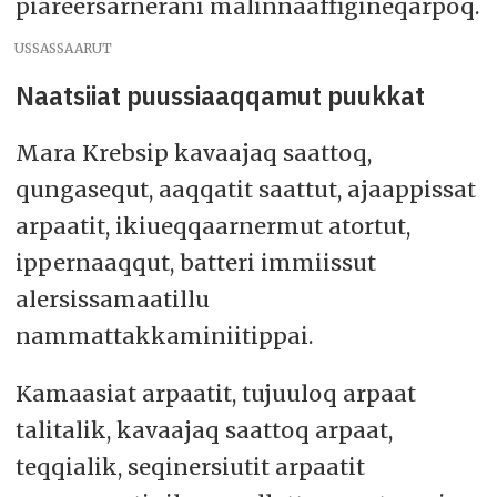
piareersarnerani malinnaaffigineqarpoq.
USSASSAARUT
Naatsiiat puussiaaqqamut puukkat
Mara Krebsip kavaajaq saattoq,
qungasequt, aaqqatit saattut, ajaappissat
arpaatit, ikiueqqaarnermut atortut,
ippernaaqqut, batteri immiissut
alersissamaatillu
nammattakkaminiitippai.
Kamaasiat arpaatit, tujuuloq arpaat
talitalik, kavaajaq saattoq arpaat,
teqqialik, seqinersiutit arpaatit