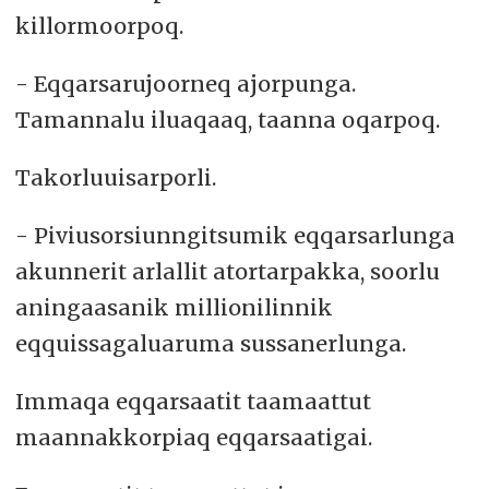
killormoorpoq.
- Eqqarsarujoorneq ajorpunga.
Tamannalu iluaqaaq, taanna oqarpoq.
Takorluuisarporli.
- Piviusorsiunngitsumik eqqarsarlunga
akunnerit arlallit atortarpakka, soorlu
aningaasanik millionilinnik
eqquissagaluaruma sussanerlunga.
Immaqa eqqarsaatit taamaattut
maannakkorpiaq eqqarsaatigai.