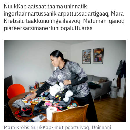
NuukKap aatsaat taama uninnatik
ingerlaannartussanik arpattussaqartigaaq, Mara
Krebsilu taakkununnga ilaavoq. Matumani qanoq
piareersarsimanerluni oqaluttuaraa
Mara Krebs NuukKap-imut poortuivoq. Uninnani