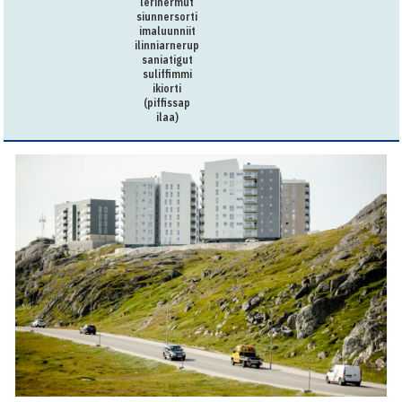
lerinermut
siunnersorti
imaluunniit
ilinniarnerup
saniatigut
suliffimmi
ikiorti
(piffissap
ilaa)