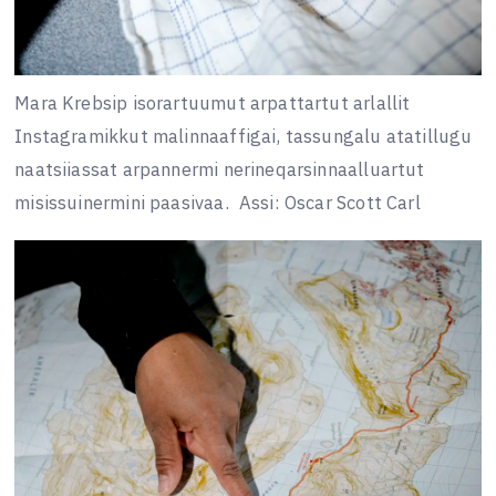
Mara Krebsip isorartuumut arpattartut arlallit
Instagramikkut malinnaaffigai, tassungalu atatillugu
naatsiiassat arpannermi nerineqarsinnaalluartut
misissuinermini paasivaa.
Assi: Oscar Scott Carl