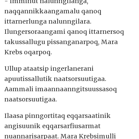
- Imminut nalunngilanga,
naqqannikkaangamalu qanoq
ittarnerlunga nalunngilara.
Ilungersoraangami qanoq ittarnersoq
takussallugu pissanganarpoq, Mara
Krebs oqarpoq.
Ullup ataatsip ingerlanerani
apuutissallutik naatsorsuutigaa.
Aammali imaannaanngitsuussasoq
naatsorsuutigaa.
Ilaasa pinngortitaq eqqarsaatinik
angisuunik eqqarsarfiusarmat
nuannarisarpaat. Mara Krebsimulli