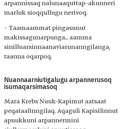
arpannissaq nalunaaquttap-akunneri
marluk sioqqullugu nerivoq.
- Taamaammat pingasunut
makissagunarpunga... aamma
sinilluarsinnaanaviarunanngilanga,
taanna oqarpoq.
Nuannaarniutigalugu arpannerusoq
isumaqarsimasoq
Mara Krebs Nuuk-Kapimut aatsaat
peqataalinngilaq. Aqaguli Kapisilinnut
apuukkuni arpannermini