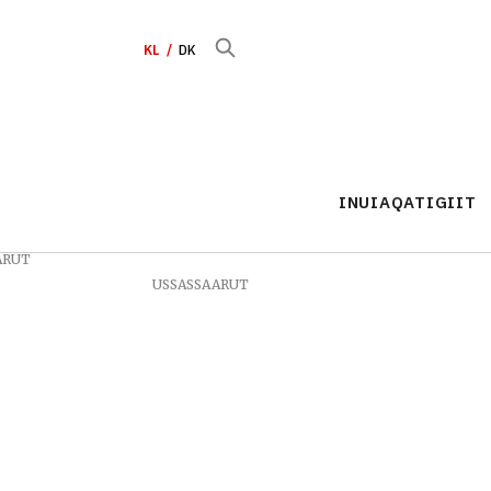
KL
DK
INUIAQATIGIIT
ARUT
USSASSAARUT