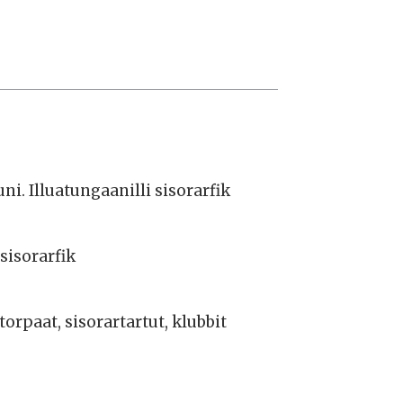
i. Illuatungaanilli sisorarfik
sisorarfik
orpaat, sisorartartut, klubbit