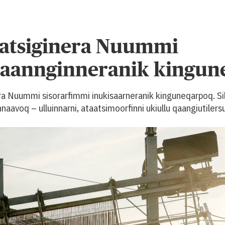
iatsiginera Nuummi
naannginneranik kingun
ra Nuummi sisorarfimmi inukisaarneranik kinguneqarpoq. Sil
aavoq – ulluinnarni, ataatsimoorfinni ukiullu qaangiutilers