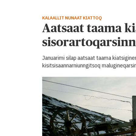
KALAALLIT NUNAAT KIATTOQ
Aatsaat taama k
sisorartoqarsin
Januarimi silap aatsaat taama kiatsigine
kisitsisaannarniunngitsoq malugineqarsinn