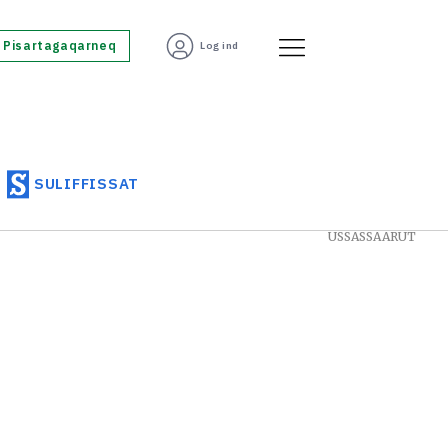
Pisartagaqarneq
Log ind
SULIFFISSAT
USSASSAARUT