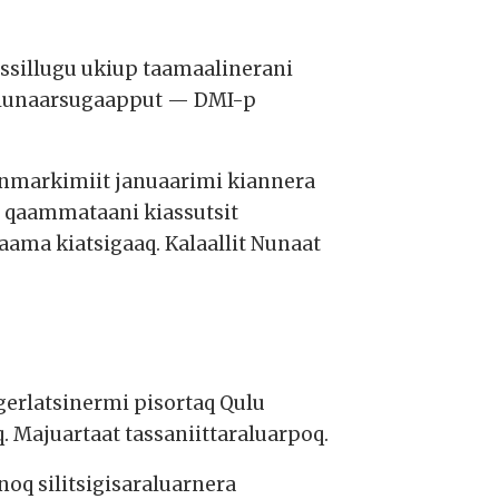
issillugu ukiup taamaalinerani
 nalunaarsugaapput — DMI-p
anmarkimiit januaarimi kiannera
p qaammataani kiassutsit
aama kiatsigaaq. Kalaallit Nunaat
ngerlatsinermi pisortaq Qulu
 Majuartaat tassaniittaraluarpoq.
noq silitsigisaraluarnera