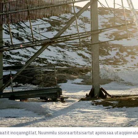
tit inoqanngillat, Nuummilu sisoraartitsisartut apinissaa utaqqiinna