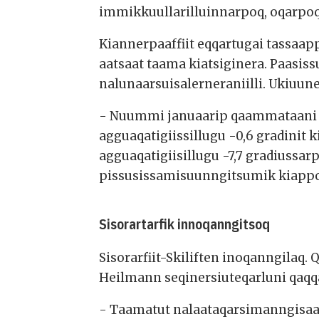
immikkuullarilluinnarpoq, oqarpoq
Kiannerpaaffiit eqqartugai tassaapp
aatsaat taama kiatsiginera. Paasis
nalunaarsuisalerneraniilli. Ukiuune
- Nuummi januaarip qaammataani ki
agguaqatigiissillugu -0,6 gradini
agguaqatigiisillugu -7,7 gradiussa
pissusissamisuunngitsumik kiappoq
Sisorartarfik innoqanngitsoq
Sisorarfiit-Skiliften inoqanngilaq.
Heilmann seqinersiuteqarluni qaqqa
- Taamatut nalaataqarsimanngisaanna