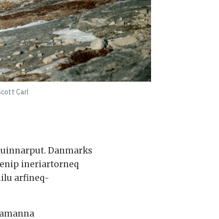
Scott Carl
ulluinnarput. Danmarks
senip ineriartorneq
ilu arfineq-
 Tamanna