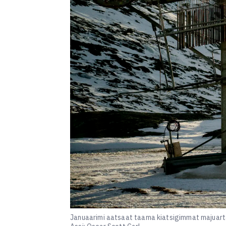
Januaarimi aatsaat taama kiatsigimmat majuartaa