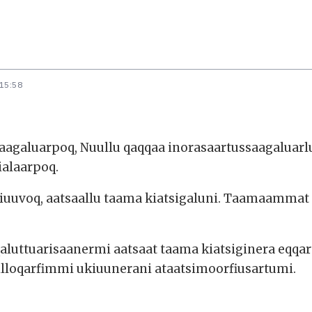
 15:58
aagaluarpoq, Nuullu qaqqaa inorasaartussaagaluarlun
alaarpoq.
iuuvoq, aatsaallu taama kiatsigaluni. Taamaammat 
qaluttuarisaanermi aatsaat taama kiatsiginera eqqart
 illoqarfimmi ukiuunerani ataatsimoorfiusartumi.