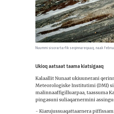
Nuummi sisorartarfik seqinnareqaaq, naak februa
Ukioq aatsaat taama kiatsigaaq
Kalaallit Nunaat ukiuunerani qerin
Meteorologiske Institutimi (DMI) s
malinnaaffigilluarpaa, taassuma Kal
pingasuni suliaqarnermini assin
- Kiarujussuaqattaarnera piffiss