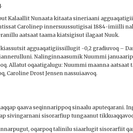
.
ut Kalaallit Nunaata kitaata sineriaani agguaqatigi
sutissat Carolinep innersuussutigisai 1884-imiilli
ranillu aatsaat taama kiatsigisut ilagaat Nuuk.
assutsit agguaqatigiissillugit -0,2 gradiuvoq – D
t kiannerulluni. Nalinginnaasumik Nuummi januaari
rpoq. Allatut oqaatigalugu: Nuummi maanna aatsaat t
, Caroline Drost Jensen nassuiaavoq.
 Qaqqap qaava seqinnarippoq sinaalu aputeqarani. I
p sivingarnani sisorarfiup tungaanut tikkuaqqavoq.
rpugut, oqarpoq talinilu siaarlugit sisorarfiit qa