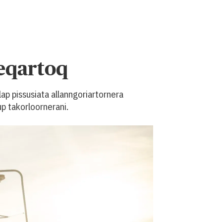
eqartoq
ap pissusiata allanngoriartornera
up takorloornerani.