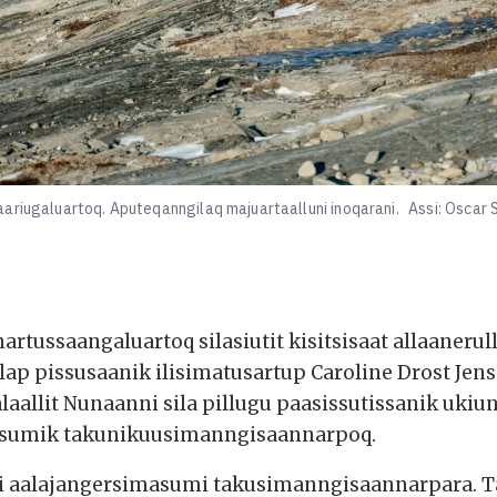
ariugaluartoq. Aputeqanngilaq majuartaalluni inoqarani.
Assi: Oscar 
nartussaangaluartoq silasiutit kisitsisaat allaaner
ilap pissusaanik ilisimatusartup Caroline Drost Jen
aallit Nunaanni sila pillugu paasissutissanik ukiun
gusumik takunikuusimanngisaannarpoq.
ami aalajangersimasumi takusimanngisaannarpara.