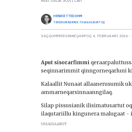
Assi: Oscar Scott Carl
HENRIETTE
DOHM
TIMERSORNERMIK TUSAGASSIORTOQ
SAQQUMMERSINNEQARPOQ
4. FEBRUAARI 2026 -
Aput sisorarfimmi
qeraarpaluttuss
seqinnarimmit qinngorneqarluni ki
Kalaallit Nunaat allaanerusumik uk
ammarneqarsinnaanngilaq.
Silap pissusianik ilisimatusartut o
ilaqutariillu kingunera malugaat -
USSASSAARUT