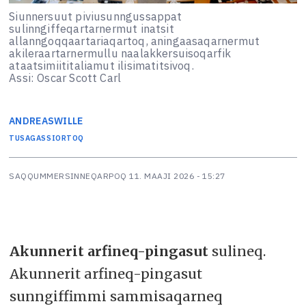
Siunnersuut piviusunngussappat
sulinngiffeqartarnermut inatsit
allanngoqqaartariaqartoq, aningaasaqarnermut
akileraartarnermullu naalakkersuisoqarfik
ataatsimiititaliamut ilisimatitsivoq.
Assi: Oscar Scott Carl
ANDREAS
WILLE
TUSAGASSIORTOQ
SAQQUMMERSINNEQARPOQ
11. MAAJI 2026 - 15:27
A
kunnerit arfineq-pingasut
sulineq.
Akunnerit arfineq-pingasut
sunngiffimmi sammisaqarneq