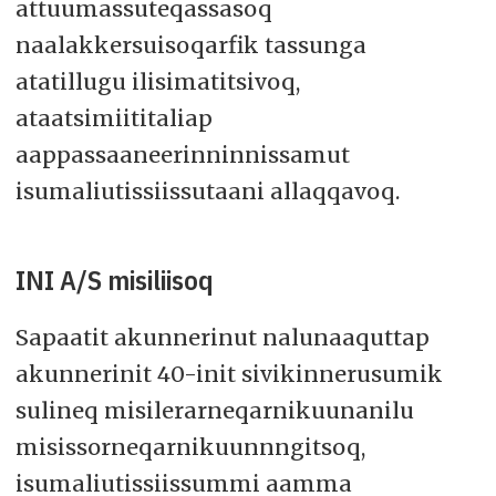
attuumassuteqassasoq
naalakkersuisoqarfik tassunga
atatillugu ilisimatitsivoq,
ataatsimiititaliap
aappassaaneerinninnissamut
isumaliutissiissutaani allaqqavoq.
INI A/S misiliisoq
Sapaatit akunnerinut nalunaaquttap
akunnerinit 40-init sivikinnerusumik
sulineq misilerarneqarnikuunanilu
misissorneqarnikuunnngitsoq,
isumaliutissiissummi aamma