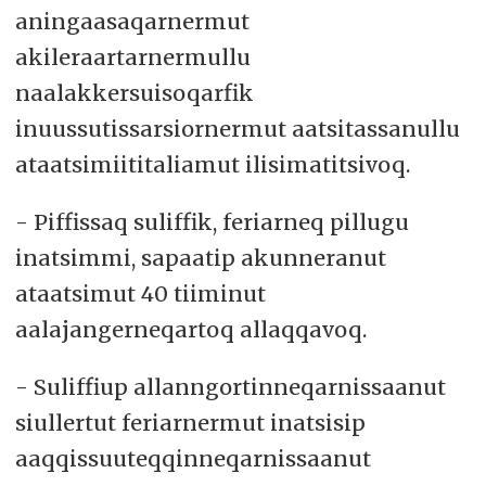
aningaasaqarnermut
akileraartarnermullu
naalakkersuisoqarfik
inuussutissarsiornermut aatsitassanullu
ataatsimiititaliamut ilisimatitsivoq.
- Piffissaq suliffik, feriarneq pillugu
inatsimmi, sapaatip akunneranut
ataatsimut 40 tiiminut
aalajangerneqartoq allaqqavoq.
- Suliffiup allanngortinneqarnissaanut
siullertut feriarnermut inatsisip
aaqqissuuteqqinneqarnissaanut