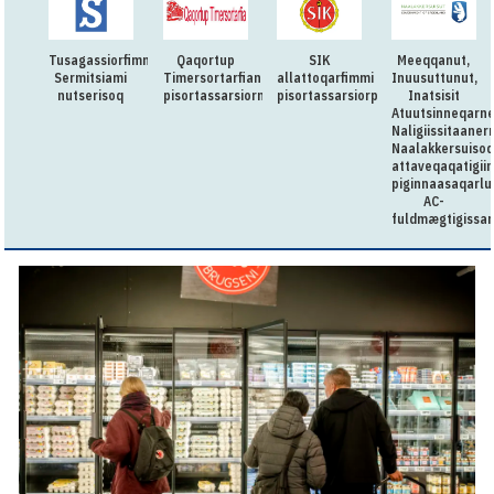
Tusagassiorfimmi
Qaqortup
SIK
Meeqqanut,
Sermitsiami
Timersortarfianut
allattoqarfimmi
Inuusuttunut,
nutserisoq
pisortassarsiorneq
pisortassarsiorpoq
Inatsisit
Atuutsinneqarn
Naligiissitaaner
Naalakkersuisoq
attaveqaqatigii
piginnaasaqarlu
AC-
fuldmægtigissar