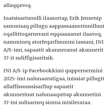
allaqqavoq.
Inatsisartunulli ilaasortap, Erik Jensenip
sammisaq pillugu aappassaanerinnilluni
oqallittoqarnerani eqqaasaanut ilaavoq,
nammineq atorfeqarfimmini tassani, INI
A/S-imi, sapaatit akunneranut akunnerit
37-it suliffigisaritsik.
INI A/S-ip Facebookkimi quppernermini
2025-imi nalunaarutigaa, inissiat pillugit
allaffissuussisarfiup sapaatit
akunnerinut nalunaaquttap akunnerini
37-ini sulisarneq siorna misileraraa.