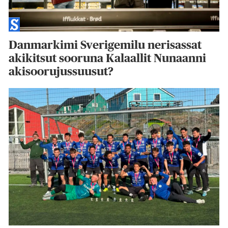
Danmarkimi Sverigemilu nerisassat
akikitsut sooruna Kalaallit Nunaanni
akisoorujussuusut?