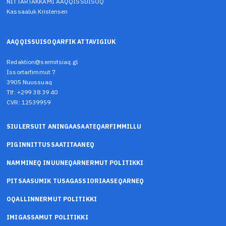
NITTARTAKKAMI AAQQISSUISOQ
Kassaaluk Kristensen
AAQQISSUISOQARFIK ATTAVIGIUK
Redaktion@sermitsiaq.gl
Issortarfimmut 7
3905 Nuussuaq
Tlf: +299 38 39 40
CVR: 12539959
SIULERSUIT ANINGAASAATEQARFIMMILLU
PIGINNITTUSSAATITAANEQ
NAMMINEQ INUUNEQARNERMUT POLITIKKI
PITSAASUMIK TUSAGASSIORIAASEQARNEQ
OQALLINNERMUT POLITIKKI
IMIGASSAMUT POLITIKKI