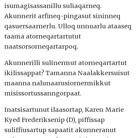
isumagisassanillu suliaqarneq.
Akunnerit arfineq-pingasut sininneq
qasuersaarnerlu. Ulloq unnuarlu ataaseq
taama atorneqartartutut
naatsorsorneqartarpoq.
Akunnerilli sulinermut atorneqartartut
ikilissappat? Tamanna Naalakkersuisut
maanna nalunaarusiornermikkut
misissortussanngorpaat.
Inatsisartunut ilaasortap, Karen Marie
Kyed Frederiksenip (D), piffissap
suliffiusartup sapaatit akunneranut