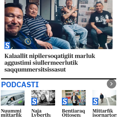
Kalaallit nipilersoqatigiit marluk
aggustimi siullermeerlutik
saqqummersitsissasut
PODCASTI
Nuummi
Naja
Bentiaraq
Mittarfik
mittarfik
Lyberth:
Ottosen:
isornarto