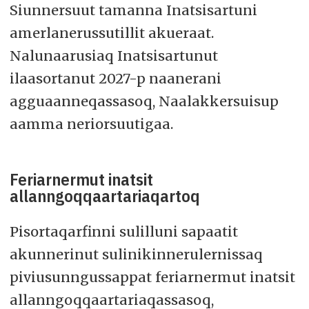
Siunnersuut tamanna Inatsisartuni
amerlanerussutillit akueraat.
Nalunaarusiaq Inatsisartunut
ilaasortanut 2027-p naanerani
agguaanneqassasoq, Naalakkersuisup
aamma neriorsuutigaa.
Feriarnermut inatsit
allanngoqqaartariaqartoq
Pisortaqarfinni sulilluni sapaatit
akunnerinut sulinikinnerulernissaq
piviusunngussappat feriarnermut inatsit
allanngoqqaartariaqassasoq,