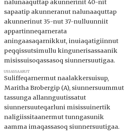
nalunaaquttap akunnerinit 40-nit
sapaatip akunneranut nalunaaquttap
akunnerinut 35-nut 37-nulluunniit
appartinneqarnerata
aningaasaqarnikkut, inuiaqatigiinnut
peqqissutsimullu kingunerisassaanik
misissuisoqassasoq siunnersuutigaa.
USSASSAARUT
Suliffeqarnermut naalakkersuisup,
Maritha Brobergip (A), siunnersuummut
tassunga allannguutissatut
siunnersuuteqarluni misissuinertik
naligiissitaanermut tunngasunik
aamma imaqassasoq siunnersuutigaa.