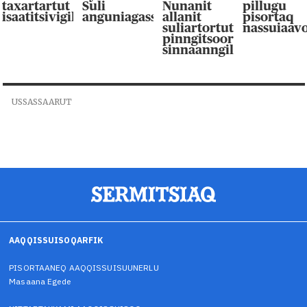
taxartartut
Suli
Nunanit
pillugu
isaatitsivigilluarpaat
anguniagassaqaqaagut
allanit
pisortaq
suliartortut
nassuiaav
pinngitsoor-
sinnaanngilluinnarpag
USSASSAARUT
AAQQISSUISOQARFIK
PISORTAANEQ AAQQISSUISUUNERLU
Masaana Egede