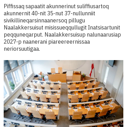
Piffissaq sapaatit akunnerinut suliffiusartoq
akunnernit 40-nit 35-nut 37-nullunniit
sivikillineqarsinnaanersoq pillugu
Naalakkersuisut misissueqqullugit Inatsisartunit
peqquneqarput. Naalakkersuisup nalunaarusiap
2027-p naanerani piareereernissaa
neriorsuutigaa.