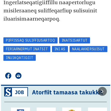
Ingerlatseqatigiiffillu naapertorlugu
misileraaneq suliffeqarfiup sulisuinit
iluarisimaarneqarpoq.
PIFFISSAQ SULIFFIUSARTOQ
INATSISARTUT
FERIARNERMUT INATSIT
INI AS
NAALAKKERSUISUT
INUIAQATIGIIT
Atorfiit tamaasa takukkit