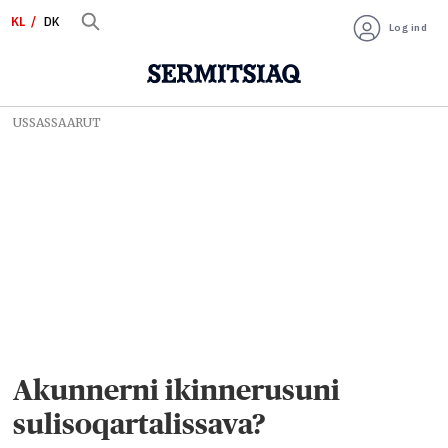
KL
DK
Log ind
USSASSAARUT
Akunnerni ikinnerusuni
sulisoqartalissava?