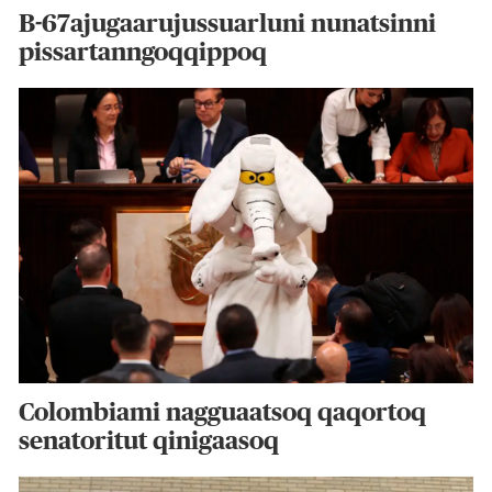
B-67ajugaarujussuarluni nunatsinni
pissartanngoqqippoq
Colombiami nagguaatsoq qaqortoq
senatoritut qinigaasoq