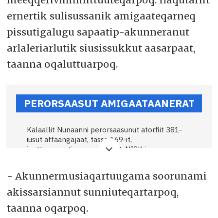
ernertik sulisussanik amigaateqarneq
pissutigalugu sapaatip-akunneranut
arlaleriarlutik siusissukkut aasarpaat,
taanna oqaluttuarpoq.
PERORSAASUT AMIGAATAANERAT
Kalaallit Nunaanni perorsaasunut atorfiit 381-
iusut affaangajaat, tassa 169-it,
inuttassaqartinneqanngitsut, NISK-ip
(siornatigut NPK) nalunaarusiaani maajimi 2023-
mi saqqummersumi atuarneqarsinnaavoq.
- Akunnermusiaqartuugama soorunami
Kisitsisinik nutaanerusunik soqanngilaq.
akissarsiannut sunniuteqartarpoq,
Perorsaasunut atorfiit nuna tamakkerlugu
taanna oqarpoq.
inuttassarsiuunneqartut katillugit 79-iusut,
taakkunannga 64-it meeqqerivinniittut,