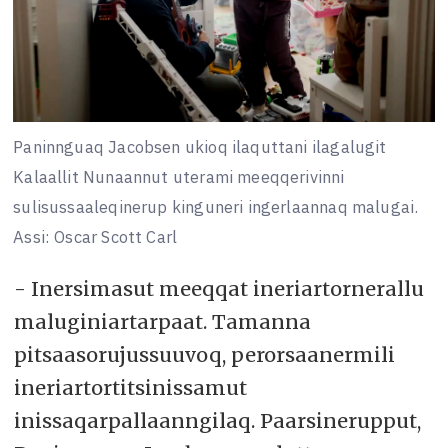
Paninnguaq Jacobsen ukioq ilaquttani ilagalugit
Kalaallit Nunaannut uterami meeqqerivinni
sulisussaaleqinerup kinguneri ingerlaannaq malugai.
Assi: Oscar Scott Carl
- Inersimasut meeqqat ineriartornerallu
maluginiartarpaat. Tamanna
pitsaasorujussuuvoq, perorsaanermili
ineriartortitsinissamut
inissaqarpallaanngilaq. Paarsinerupput,