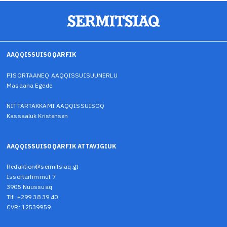
AAQQISSUISOQARFIK
PISORTAANEQ AAQQISSUISUUNERLU
Masaana Egede
NITTARTAKKAMI AAQQISSUISOQ
Kassaaluk Kristensen
AAQQISSUISOQARFIK ATTAVIGIUK
Redaktion@sermitsiaq.gl
Issortarfimmut 7
3905 Nuussuaq
Tlf: +299 38 39 40
CVR: 12539959