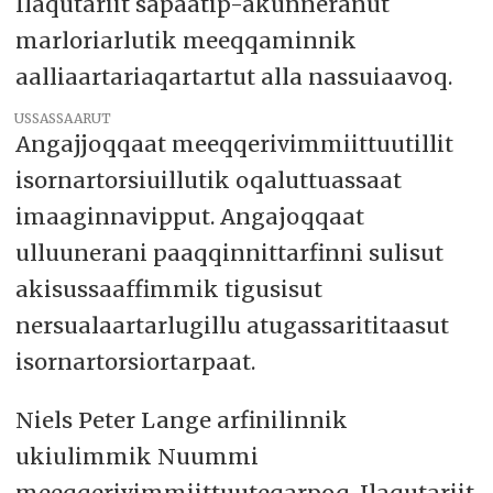
Ilaqutariit sapaatip-akunneranut
marloriarlutik meeqqaminnik
aalliaartariaqartartut alla nassuiaavoq.
USSASSAARUT
Angajjoqqaat meeqqerivimmiittuutillit
isornartorsiuillutik oqaluttuassaat
imaaginnavipput. Angajoqqaat
ulluunerani paaqqinnittarfinni sulisut
akisussaaffimmik tigusisut
nersualaartarlugillu atugassarititaasut
isornartorsiortarpaat.
Niels Peter Lange arfinilinnik
ukiulimmik Nuummi
meeqqerivimmiittuuteqarpoq. Ilaqutariit