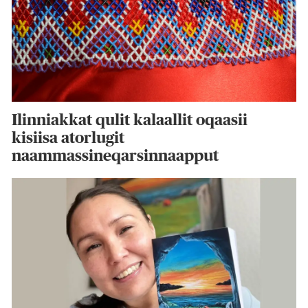
Ilinniakkat qulit kalaallit oqaasii
kisiisa atorlugit
naammassineqarsinnaapput