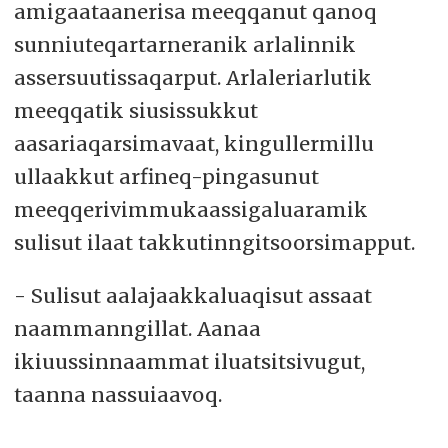
amigaataanerisa meeqqanut qanoq
sunniuteqartarneranik arlalinnik
assersuutissaqarput. Arlaleriarlutik
meeqqatik siusissukkut
aasariaqarsimavaat, kingullermillu
ullaakkut arfineq-pingasunut
meeqqerivimmukaassigaluaramik
sulisut ilaat takkutinngitsoorsimapput.
- Sulisut aalajaakkaluaqisut assaat
naammanngillat. Aanaa
ikiuussinnaammat iluatsitsivugut,
taanna nassuiaavoq.