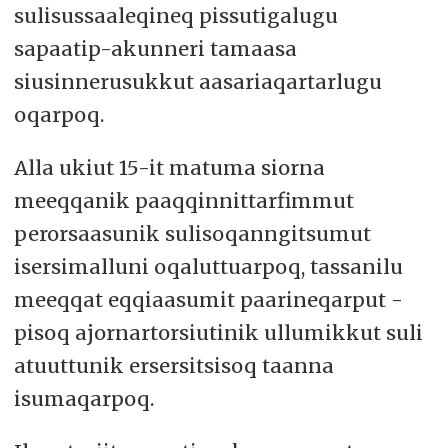
sulisussaaleqineq pissutigalugu
sapaatip-akunneri tamaasa
siusinnerusukkut aasariaqartarlugu
oqarpoq.
Alla ukiut 15-it matuma siorna
meeqqanik paaqqinnittarfimmut
perorsaasunik sulisoqanngitsumut
isersimalluni oqaluttuarpoq, tassanilu
meeqqat eqqiaasumit paarineqarput -
pisoq ajornartorsiutinik ullumikkut suli
atuuttunik ersersitsisoq taanna
isumaqarpoq.