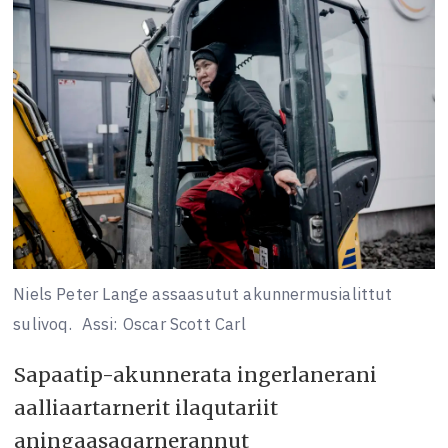
Niels Peter Lange assaasutut akunnermusialittut
sulivoq.
Assi: Oscar Scott Carl
Sapaatip-akunnerata ingerlanerani
aalliaartarnerit ilaqutariit
aningaasaqarnerannut