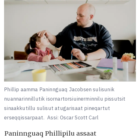
Phillip aamma Paninnguaq Jacobsen sulisunik
nuannarinnillutik isornartorsiuinerminnilu pissutsit
sinaakkutillu sulisut atugarisaat pineqartut
erseqqissarpaat.
Assi: Oscar Scott Carl
Paninnguaq Phillipilu assaat