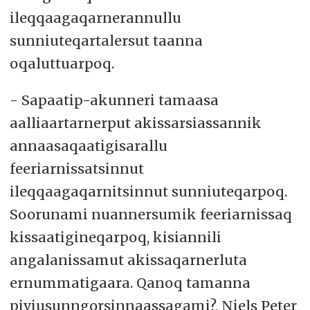
ileqqaagaqarnerannullu
sunniuteqartalersut taanna
oqaluttuarpoq.
- Sapaatip-akunneri tamaasa
aalliaartarnerput akissarsiassannik
annaasaqaatigisarallu
feeriarnissatsinnut
ileqqaagaqarnitsinnut sunniuteqarpoq.
Soorunami nuannersumik feeriarnissaq
kissaatigineqarpoq, kisiannili
angalanissamut akissaqarnerluta
ernummatigaara. Qanoq tamanna
piviusunngorsinnaassagami?, Niels Peter