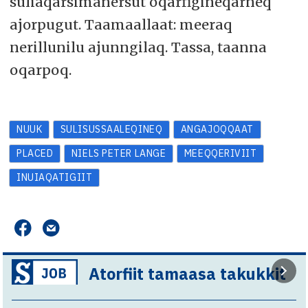
suliaqarsimanersut oqarfigineqarneq
ajorpugut. Taamaallaat: meeraq
nerillunilu ajunngilaq. Tassa, taanna
oqarpoq.
NUUK
SULISUSSAALEQINEQ
ANGAJOQQAAT
PLACED
NIELS PETER LANGE
MEEQQERIVIIT
INUIAQATIGIIT
Atorfiit tamaasa takukkit