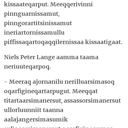
kissaateqarput. Meeqqerivinni
pinnguarnissamut,
pinngorartitsinissamut
ineriartornissamullu
piffissaqartoqaqqilernissaa kissaatigaat.
Niels Peter Lange aamma taama
neriuuteqarpoq.
- Meeraq ajornanilu nerilluarsimasoq
oqarfigineqartarpugut. Meeqqat
titartaarsimanersut, assassorsimanersut
ullorluunniit taanna
aalajangersimasumik