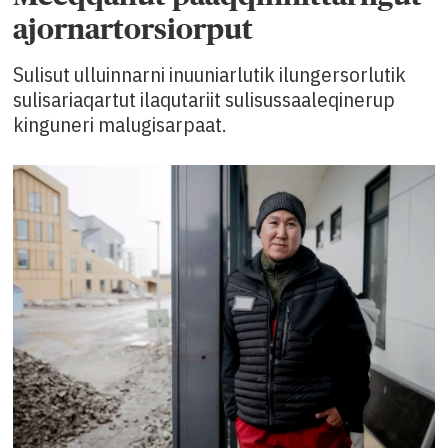
ajornartorsiorput
Sulisut ulluinnarni inuuniarlutik ilungersorlutik
sulisariaqartut ilaqutariit sulisussaaleqinerup
kinguneri malugisarpaat.