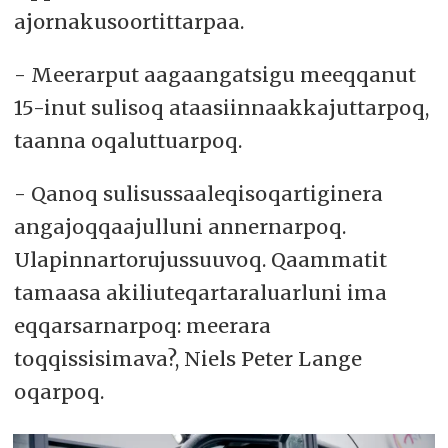
ajornakusoortittarpaa.
- Meerarput aagaangatsigu meeqqanut
15-inut sulisoq ataasiinnaakkajuttarpoq,
taanna oqaluttuarpoq.
- Qanoq sulisussaaleqisoqartiginera
angajoqqaajulluni annernarpoq.
Ulapinnartorujussuuvoq. Qaammatit
tamaasa akiliuteqartaraluarluni ima
eqqarsarnarpoq: meerara
toqqissisimava?, Niels Peter Lange
oqarpoq.