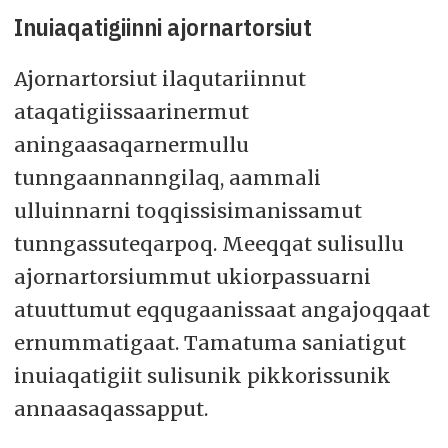
Inuiaqatigiinni ajornartorsiut
Ajornartorsiut ilaqutariinnut
ataqatigiissaarinermut
aningaasaqarnermullu
tunngaannanngilaq, aammali
ulluinnarni toqqissisimanissamut
tunngassuteqarpoq. Meeqqat sulisullu
ajornartorsiummut ukiorpassuarni
atuuttumut eqqugaanissaat angajoqqaat
ernummatigaat. Tamatuma saniatigut
inuiaqatigiit sulisunik pikkorissunik
annaasaqassapput.