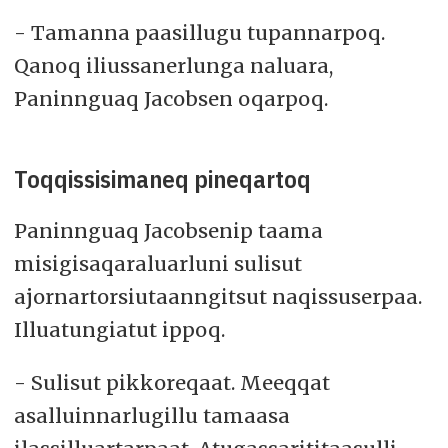
- Tamanna paasillugu tupannarpoq.
Qanoq iliussanerlunga naluara,
Paninnguaq Jacobsen oqarpoq.
Toqqissisimaneq pineqartoq
Paninnguaq Jacobsenip taama
misigisaqaraluarluni sulisut
ajornartorsiutaanngitsut naqissuserpaa.
Illuatungiatut ippoq.
- Sulisut pikkoreqaat. Meeqqat
asalluinnarlugillu tamaasa