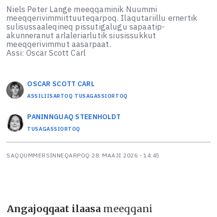
Niels Peter Lange meeqqaminik Nuummi
meeqqerivimmiittuuteqarpoq. Ilaqutariillu ernertik
sulisussaaleqineq pissutigalugu sapaatip-
akunneranut arlaleriarlutik siusissukkut
meeqqerivimmut aasarpaat.
Assi: Oscar Scott Carl
OSCAR SCOTT
CARL
ASSILIISARTOQ TUSAGASSIORTOQ
PANINNGUAQ
STEENHOLDT
TUSAGASSIORTOQ
SAQQUMMERSINNEQARPOQ
28. MAAJI 2026 - 14:45
Angajoqqaat ilaasa
meeqqani