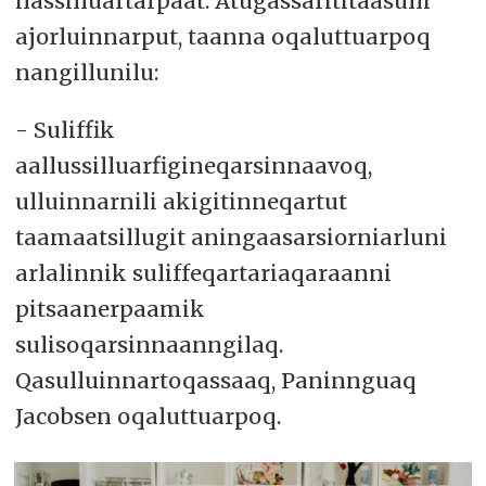
ilassilluartarpaat. Atugassarititaasulli
ajorluinnarput, taanna oqaluttuarpoq
nangillunilu:
- Suliffik
aallussilluarfigineqarsinnaavoq,
ulluinnarnili akigitinneqartut
taamaatsillugit aningaasarsiorniarluni
arlalinnik suliffeqartariaqaraanni
pitsaanerpaamik
sulisoqarsinnaanngilaq.
Qasulluinnartoqassaaq, Paninnguaq
Jacobsen oqaluttuarpoq.