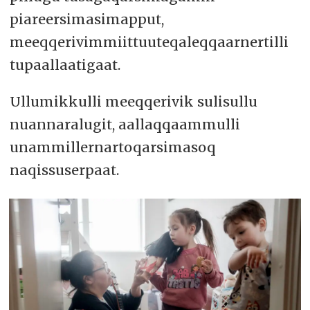
piareersimasimapput,
meeqqerivimmiittuuteqaleqqaarnertilli
tupaallaatigaat.
Ullumikkulli meeqqerivik sulisullu
nuannaralugit, aallaqqaammulli
unammillernartoqarsimasoq
naqissuserpaat.