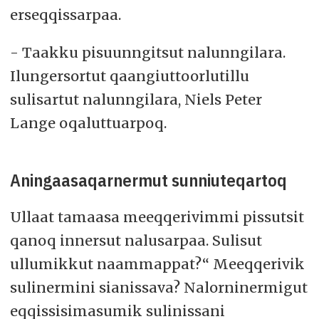
erseqqissarpaa.
- Taakku pisuunngitsut nalunngilara.
Ilungersortut qaangiuttoorlutillu
sulisartut nalunngilara, Niels Peter
Lange oqaluttuarpoq.
Aningaasaqarnermut sunniuteqartoq
Ullaat tamaasa meeqqerivimmi pissutsit
qanoq innersut nalusarpaa. Sulisut
ullumikkut naammappat?“ Meeqqerivik
sulinermini sianissava? Nalorninermigut
eqqissisimasumik sulinissani