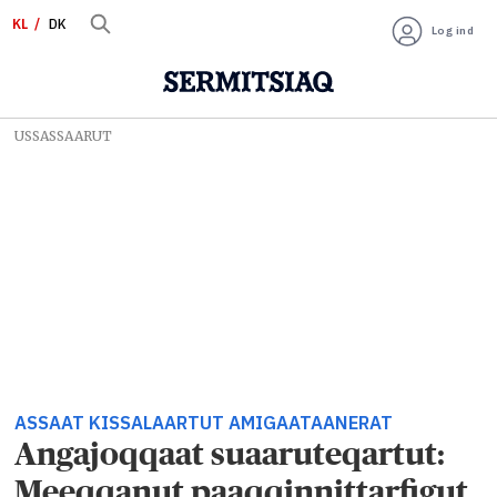
KL
DK
Log ind
USSASSAARUT
ASSAAT KISSALAARTUT AMIGAATAANERAT
Angajoqqaat suaaruteqartut:
Meeqqanut paaqqinnittarfigut