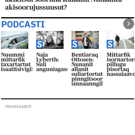
akisoorujussuusut?
PODCASTI
Nuummi
Naja
Bentiaraq
Mittarfik
mittarfik
Lyberth:
Ottosen:
isornarto
taxartartut
Suli
Nunanit
pillugu
isaatitsivigilluarpaat
anguniagassaqaqaagut
allanit
pisortaq
suliartortut
nassuiaav
pinngitsoor-
sinnaanngilluinnarpag
USSASSAARUT