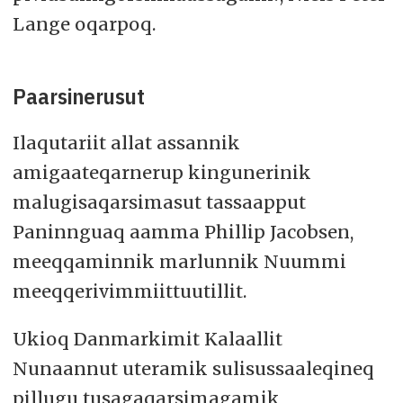
Lange oqarpoq.
Paarsinerusut
Ilaqutariit allat assannik
amigaateqarnerup kingunerinik
malugisaqarsimasut tassaapput
Paninnguaq aamma Phillip Jacobsen,
meeqqaminnik marlunnik Nuummi
meeqqerivimmiittuutillit.
Ukioq Danmarkimit Kalaallit
Nunaannut uteramik sulisussaaleqineq
pillugu tusagaqarsimagamik