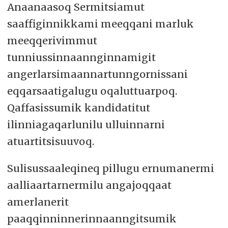
Anaanaasoq Sermitsiamut
saaffiginnikkami meeqqani marluk
meeqqerivimmut
tunniussinnaannginnamigit
angerlarsimaannartunngornissani
eqqarsaatigalugu oqaluttuarpoq.
Qaffasissumik kandidatitut
ilinniagaqarlunilu ulluinnarni
atuartitsisuuvoq.
Sulisussaaleqineq pillugu ernumanermi
aalliaartarnermilu angajoqqaat
amerlanerit
paaqqinninnerinnaanngitsumik