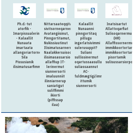
Ph.d.-tut
Nittarsaateqqitaq:Killiliussap
Kalaallit
Inatsisartut
atorfik -
sivitsorneqarnera:
Nunaanni
Allattoqarfiat
Imarpissualerineq
Avatangiisinut,
pinngortitaq
Sulisoqarnermu
- Kalaallit
Pinngortitamut,
pillugu
(HR)
Nunaata
Nukissiuutinut
ingerlatsivimmi
Allaffissornermu
imartaata
Ilisimatusarnermullu
sulerusuppit?
immikkoortorta
allangoriartornera,
Naalakkersuisoqarfimmi
Suliani
immikkoortortam
Sila
ilisimasassarsiornermut
sullissinermut
pisortamik
Pissusianik
allaffiup IT-
oqartussaasullu
sulisussarsiorpo
ilisimatusarfimmut
lerinermut
suliassaannut
siunnersorti
AC-
imaluunniit
fuldmægtigi/immikkut
ilinniarnerup
ittumik
saniatigut
siunnersorti
suliffimmi
ikiorti
(piffissap
ilaa)