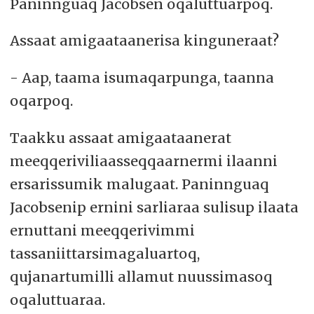
Paninnguaq Jacobsen oqaluttuarpoq.
Assaat amigaataanerisa kinguneraat?
- Aap, taama isumaqarpunga, taanna
oqarpoq.
Taakku assaat amigaataanerat
meeqqeriviliaasseqqaarnermi ilaanni
ersarissumik malugaat. Paninnguaq
Jacobsenip ernini sarliaraa sulisup ilaata
ernuttani meeqqerivimmi
tassaniittarsimagaluartoq,
qujanartumilli allamut nuussimasoq
oqaluttuaraa.