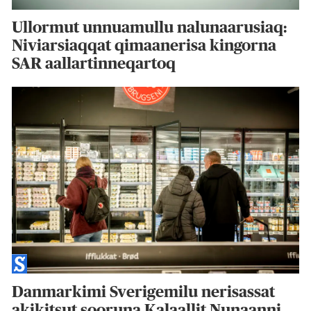
Ullormut unnuamullu nalunaarusiaq:
Niviarsiaqqat qimaanerisa kingorna
SAR aallartinneqartoq
Danmarkimi Sverigemilu nerisassat
akikitsut sooruna Kalaallit Nunaanni