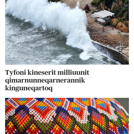
Tyfoni kineserit milliuunit
qimarnunneqarnerannik
kinguneqartoq