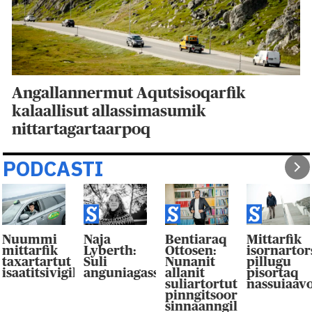
Angallannermut Aqutsisoqarfik
kalaallisut allassimasumik
nittartagartaarpoq
PODCASTI
Nuummi
Naja
Bentiaraq
Mittarfik
mittarfik
Lyberth:
Ottosen:
isornarto
taxartartut
Suli
Nunanit
pillugu
isaatitsivigilluarpaat
anguniagassaqaqaagut
allanit
pisortaq
suliartortut
nassuiaav
pinngitsoor-
sinnaanngilluinnarpag