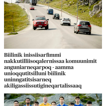
Biilinik inissiisarfimmi
nakkutilliisoqalernissaa komuunimit
anguniarneqarpoq - aamma
unioqqutitsilluni biilinik
uninngatitsisarneq
akiligassiissutigineqartalissaaq