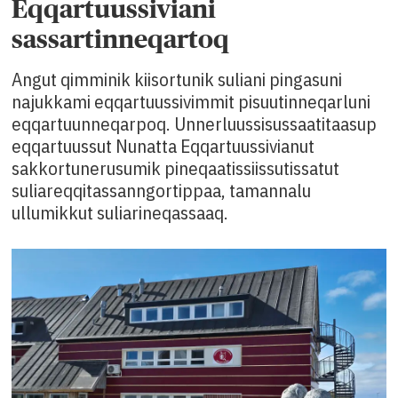
Eqqartuussiviani
sassartinneqartoq
Angut qimminik kiisortunik suliani pingasuni
najukkami eqqartuussivimmit pisuutinneqarluni
eqqartuunneqarpoq. Unnerluussisussaatitaasup
eqqartuussut Nunatta Eqqartuussivianut
sakkortunerusumik pineqaatissiissutissatut
suliareqqitassanngortippaa, tamannalu
ullumikkut suliarineqassaaq.