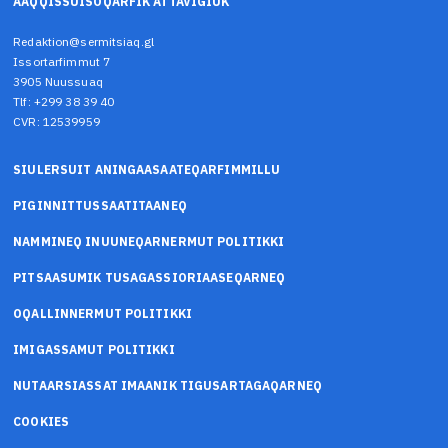
AAQQISSUISOQARFIK ATTAVIGIUK
Redaktion@sermitsiaq.gl
Issortarfimmut 7
3905 Nuussuaq
Tlf: +299 38 39 40
CVR: 12539959
SIULERSUIT ANINGAASAATEQARFIMMILLU
PIGINNITTUSSAATITAANEQ
NAMMINEQ INUUNEQARNERMUT POLITIKKI
PITSAASUMIK TUSAGASSIORIAASEQARNEQ
OQALLINNERMUT POLITIKKI
IMIGASSAMUT POLITIKKI
NUTAARSIASSAT IMAANIK TIGUSARTAGAQARNEQ
COOKIES