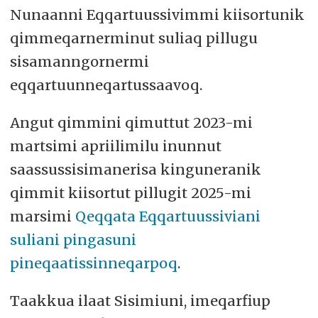
Nunaanni Eqqartuussivimmi kiisortunik
qimmeqarnerminut suliaq pillugu
sisamanngornermi
eqqartuunneqartussaavoq.
Angut qimmini qimuttut 2023-mi
martsimi apriilimilu inunnut
saassussisimanerisa kinguneranik
qimmit kiisortut pillugit 2025-mi
marsimi
Qeqqata Eqqartuussiviani
suliani pingasuni
pineqaatissinneqarpoq
.
Taakkua ilaat Sisimiuni, imeqarfiup