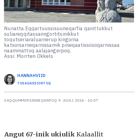
Nunatta Eqqartuussisuuneqarfia qanittukkut
suliareqqitassanngortitsinikkut
toqutseriaraluarnerup kingorna
katsorsarneqarnissamik pineqaatissiisoqarnissaa
naammattoq aalajangerpoq.
Assi: Morrten Okkels
HANNA
HVIID
TUSAGASSIORTOQ
SAQQUMMERSINNEQARPOQ
9. JUULI 2026 - 10:07
Angut 67-inik ukiulik
Kalaallit