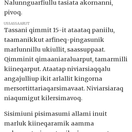
Nalunnguarfiullu tasiata akornanni,
pivoq.
USSASSAARUT
Tassani qimmit 15-it ataataq paniilu,
taamanikkut arfineq-pingasunik
marlunnillu ukiullit, saassuppaat.
Qimminit qimaaniaraluarput, tamarmilli
kiineqarput. Ataatap niviarsiaqqalu
angajulliup ikit arlallit kingorna
mersortittariaqarsimavaat. Niviarsiaraq
niaqumigut kilersimavoq.
Sisimiuni pisimasumi allami inuit
marluk kiineqaramik aamma