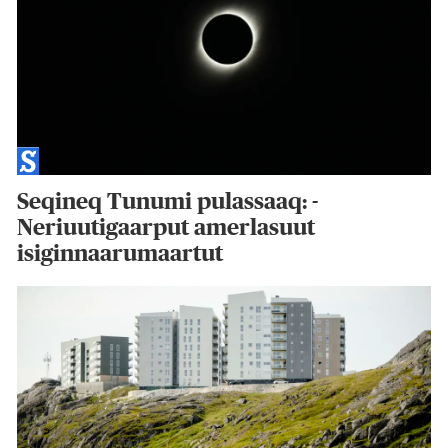
Seqineq Tunumi pulassaaq: -
Neriuutigaarput amerlasuut
isiginnaarumaartut