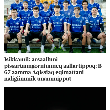
Isikkamik arsaalluni
pissartanngorniunneq aallartippoq: B-
67 aamma Aqissiaq eqimattani
naligiimmik unammipput