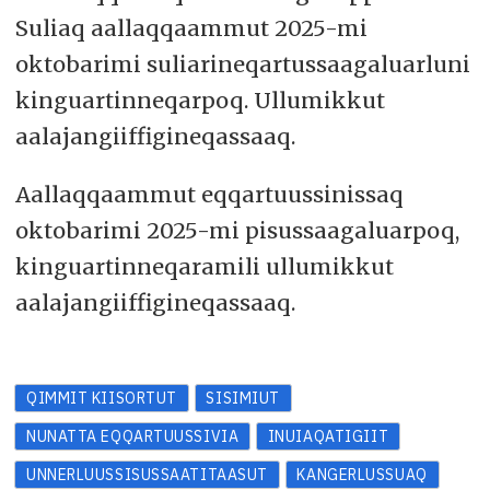
Suliaq aallaqqaammut 2025-mi
oktobarimi suliarineqartussaagaluarluni
kinguartinneqarpoq. Ullumikkut
aalajangiiffigineqassaaq.
Aallaqqaammut eqqartuussinissaq
oktobarimi 2025-mi pisussaagaluarpoq,
kinguartinneqaramili ullumikkut
aalajangiiffigineqassaaq.
QIMMIT KIISORTUT
SISIMIUT
NUNATTA EQQARTUUSSIVIA
INUIAQATIGIIT
UNNERLUUSSISUSSAATITAASUT
KANGERLUSSUAQ