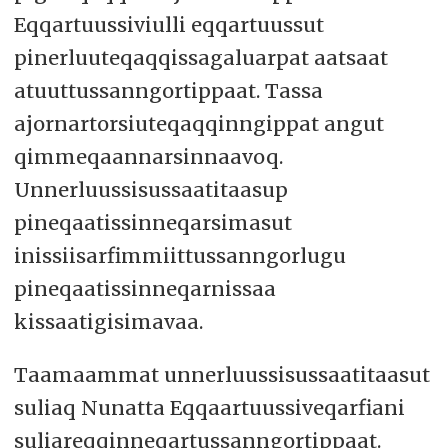
Eqqartuussiviulli eqqartuussut
pinerluuteqaqqissagaluarpat aatsaat
atuuttussanngortippaat. Tassa
ajornartorsiuteqaqqinngippat angut
qimmeqaannarsinnaavoq.
Unnerluussisussaatitaasup
pineqaatissinneqarsimasut
inissiisarfimmiittussanngorlugu
pineqaatissinneqarnissaa
kissaatigisimavaa.
Taamaammat unnerluussisussaatitaasut
suliaq Nunatta Eqqaartuussiveqarfiani
suliareqqinneqartussanngortippaat.