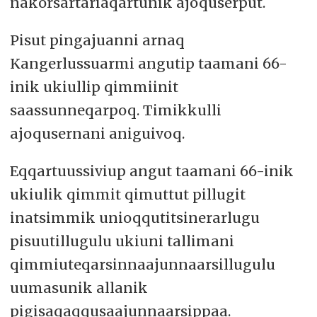
nakorsartariaqartunik ajoquserput.
Pisut pingajuanni arnaq
Kangerlussuarmi angutip taamani 66-
inik ukiullip qimmiinit
saassunneqarpoq. Timikkulli
ajoqusernani aniguivoq.
Eqqartuussiviup angut taamani 66-inik
ukiulik qimmit qimuttut pillugit
inatsimmik unioqqutitsinerarlugu
pisuutillugulu ukiuni tallimani
qimmiuteqarsinnaajunnaarsillugulu
uumasunik allanik
pigisaqaqqusaajunnaarsippaa.