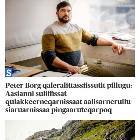
Peter Borg qaleralittassiissutit pillugu:
Aasianni suliffissat
qulakkeerneqarnissaat aalisarnerullu
siaruarnissaa pingaaruteqarpoq