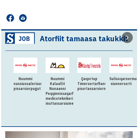
Atorfiit tamaasa takukkit
Nuummi
Nuummi
Qaqortup
Sulisoqarnermu
nassiussalerisumik
Kalaallit
Timersortarfianut
siunnersorti
pissarsiorpugut
Nunaanni
pisortassarsiorneq
Peqqinnissaqarfimmut
medicoteknikerimik
inuttassarsiuineq