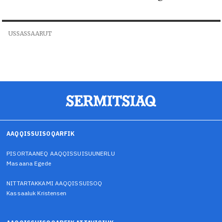
USSASSAARUT
AAQQISSUISOQARFIK
PISORTAANEQ AAQQISSUISUUNERLU
Masaana Egede
NITTARTAKKAMI AAQQISSUISOQ
Kassaaluk Kristensen