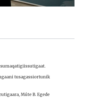
sumaqatigiissutigaat.
ngaani tusagassiortunik
utigaara, Múte B. Egede