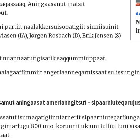
aqassaaq. Aningaasanut inatsit
ut.
A
N
 partiit naalakkersuisooatigiit sinniisuinit
i
asen (IA), Jørgen Rosbach (D), Erik Jensen (S)
at nuannaarutigisatik saqqummiuppaat.
t naalagaaffimmiit angerlaanneqarnissaat sulissutig
samut aningaasat amerlanngitsut - sipaarniuteqaruj
satut isumaqatigiinniarnerit sipaarniuteqarfiungaa
iniarlugu 800 mio. koruunit ukiuni tulliuttuni si
aat.