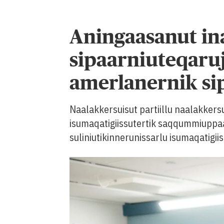
Aningaasanut ina
sipaarniuteqaru
amerlanernik si
Naalakkersuisut partiillu naalakker
isumaqatigiissutertik saqqummiuppaa
suliniutikinnerunissarlu isumaqatigiis