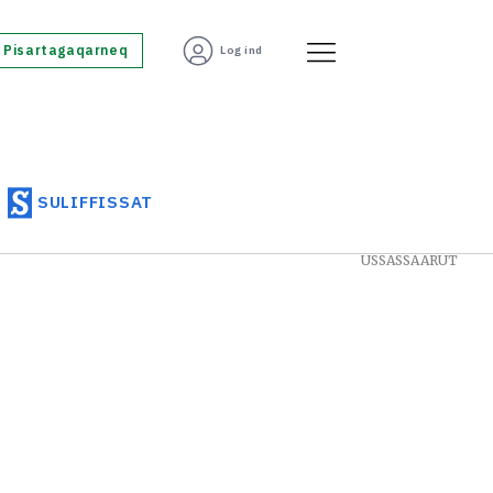
Pisartagaqarneq
Log ind
SULIFFISSAT
USSASSAARUT