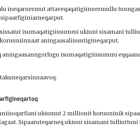
isalu ineqarnermut attaveqaqatigiinnermullu tunng
 sipaarfiginiarneqarput.
ssatut isumaqatigiissummi ukiuni sisamani tulliut
 koruuniinnaat aningaasaliissutigineqarput.
q aningaasanngorlugu isumaqatigiissummi eqqaaneq
 takuneqarsinnaavoq.
iarfigineqartoq
niisoqarfiani ukiumut 2 millionit koruuninik sipa
lagaat. Sipaaruteqarneq ukiuni sisamani tulliuttuni