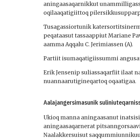
aningaasaqarnikkut unammilligass
oqilaaqatigiittoq pilersikkusupparp
Tusagassiortunik katersortitsinermi
peqataasut tassaappiut Mariane Pavi
aamma Aqqalu C. Jerimiassen (A).
Partiit isumaqatigiissummi angus
Erik Jensenip suliassaqarfiit ilaa
nuannaarutigineqartoq oqaatigaa.
Aalajangersimasunik suliniuteqarnis
Ukioq manna aningaasanut inatsisis
aningaasaqarnerat pitsanngorsaavig
Naalakkersuisut saqqummiunnikuu