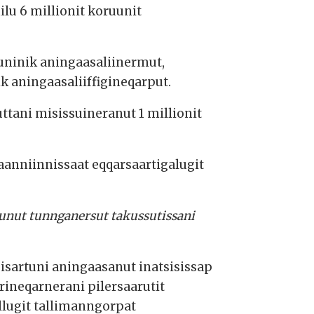
lu 6 millionit koruunit
uninik aningaasaliinermut,
 aningaasaliiffigineqarput.
ttani misissuineranut 1 millionit
saanniinnissaat eqqarsaartigalugit
unut tunnganersut takussutissani
sisartuni aningaasanut inatsisissap
arineqarnerani pilersaarutit
llugit tallimanngorpat