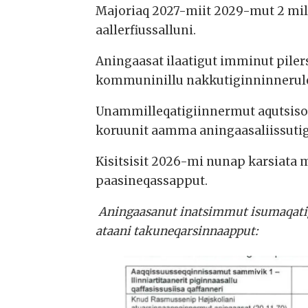
Majoriaq 2027-miit 2029-mut 2 mill
aallerfiussalluni.
Aningaasat ilaatigut imminut pile
kommuninillu nakkutiginninneruler
Unammilleqatigiinnermut aqutsisoqa
koruunit aamma aningaasaliissutig
Kisitsisit 2026-mi nunap karsiata m
paasineqassapput.
Aningaasanut inatsimmut isumaqatigi
ataani takuneqarsinnaapput: