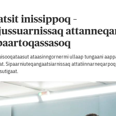
tsit inissippoq –
jussuarnissaq attanneqa
paartoqassasoq
suisooqataasut ataasinngornermi ullaap tungaani aapp
t. Sipaarniuteqangaatsiarnissaq attatiinnarneqarpoq, 
sutigaat.