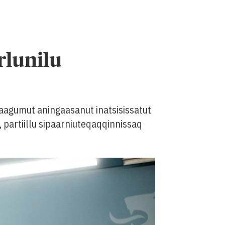
rlunilu
aagumut aningaasanut inatsisissatut
partiillu sipaarniuteqaqqinnissaq