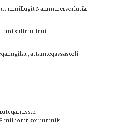
asut minillugit Namminersorlutik
tuni suliniutinut
anngilaq, attanneqassasorli
aruteqarnissaq
 8 millionit koruuninik