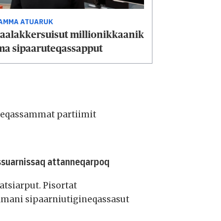
AMMA ATUARUK
aalakkersuisut millionikkaanik
ma sipaaruteqassapput
ineqassammat partiimit
ussuarnissaq attanneqarpoq
tsiarput. Pisortat
samani sipaarniutigineqassasut