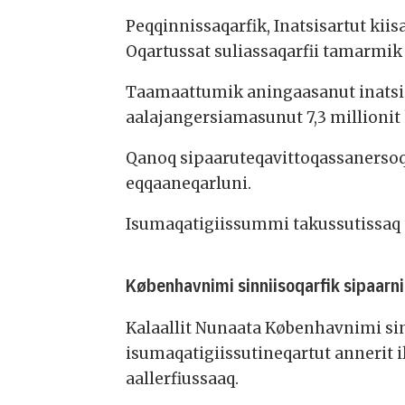
Peqqinnissaqarfik, Inatsisartut ki
Oqartussat suliassaqarfii tamarmik
Taamaattumik aningaasanut inatsisi
aalajangersiamasunut 7,3 millionit
Qanoq sipaaruteqavittoqassanerso
eqqaaneqarluni.
Isumaqatigiissummi takussutissaq
Københavnimi sinniisoqarfik sipaarn
Kalaallit Nunaata Københavnimi sin
isumaqatigiissutineqartut annerit i
aallerfiussaaq.