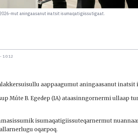
 2026-mut aningaasanut inatsit isumaqatigiissutigaat.
- 10:12
lakkersuisullu aappaagumut aningaasanut inatsit i
p Múte B. Egedep (IA) ataasinngornermi ullaap tu
ammasissumik isumaqatigiissuteqarnermut nuannaar
aallarnerlugu oqarpoq.