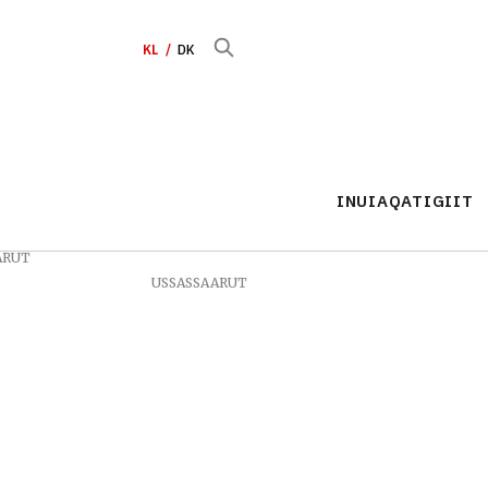
KL
DK
INUIAQATIGIIT
ARUT
USSASSAARUT