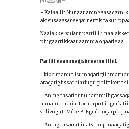
USSASSAARUT
- Kalaallit Nunaat aningaasaqarnik
akisussaassuseqarnertik takutippaa
Naalakkersuisut partiillu naalakk
pingaartikkaat aamma oqaatigaa.
Partiit naammagisimaarinnittut
Ukioq manna isumaqatigiinniarner
ataqatigiissarniarlugu politikerit
- Aningaasatigut unammilligassaqag
nunatut ineriartornerput ingerlati
sulivugut, Múte B. Egede oqarpoq, 
- Aningaasanut inatsit oqimaaqatig