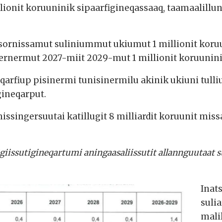
ionit koruuninik sipaarfigineqassaaq, taamaalilluni
rsornissamut suliniummut ukiumut 1 millionit koru
nermut 2027-miit 2029-mut 1 millionit koruuninik
rfiup pisinermi tunisinermilu akinik ukiuni tulliu
ineqarput.
issingersuutai katillugit 8 milliardit koruunit mis
issutigineqartumi aningaasaliissutit allannguutaat s
Inat
suli
mali