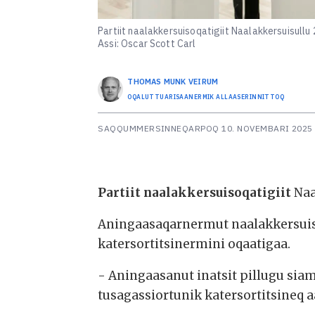
Partiit naalakkersuisoqatigiit Naalakkersuisullu
Assi: Oscar Scott Carl
THOMAS MUNK
VEIRUM
OQALUTTUARISAANERMIK ALLAASERINNITTOQ
SAQQUMMERSINNEQARPOQ
10. NOVEMBARI 2025 
Partiit naalakkersuisoqatigiit
Naa
Aningaasaqarnermut naalakkersuisu
katersortitsinermini oqaatigaa.
- Aningaasanut inatsit pillugu si
tusagassiortunik katersortitsineq 