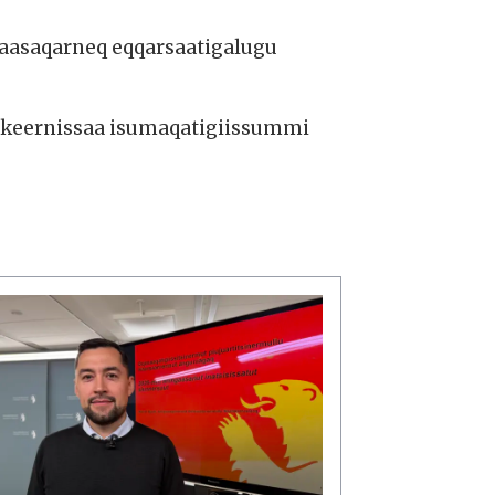
gaasaqarneq eqqarsaatigalugu
akkeernissaa isumaqatigiissummi