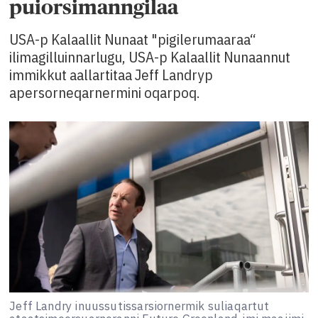
puiorsimanngilaa
USA-p Kalaallit Nunaat "pigilerumaaraa“
ilimagilluinnarlugu, USA-p Kalaallit Nunaannut
immikkut aallartitaa Jeff Landryp
apersorneqarnermini oqarpoq.
Jeff Landry inuussutissarsiornermik suliaqartut