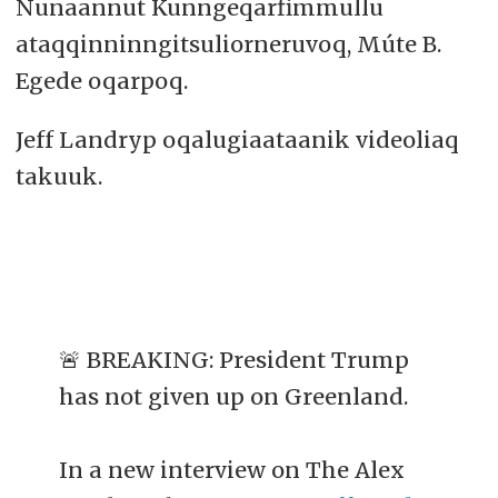
Nunaannut Kunngeqarfimmullu
ataqqinninngitsuliorneruvoq, Múte B.
Egede oqarpoq.
Jeff Landryp oqalugiaataanik videoliaq
takuuk.
🚨 BREAKING: President Trump
has not given up on Greenland.
In a new interview on The Alex