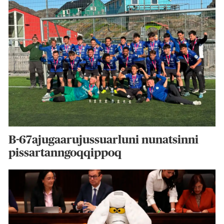
B-67ajugaarujussuarluni nunatsinni
pissartanngoqqippoq