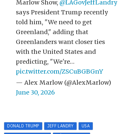
Marlow Show,
@LAGovJeffLandry
says President Trump recently
told him, "We need to get
Greenland," adding that
Greenlanders want closer ties
with the United States and
predicting, "We're…
pic.twitter.com/ZSCuBGBGnY
— Alex Marlow (@AlexMarlow)
June 30, 2026
DONALD TRUMP
JEFF LANDRY
USA