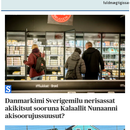
fuldmægtigissar
Danmarkimi Sverigemilu nerisassat
akikitsut sooruna Kalaallit Nunaanni
akisoorujussuusut?