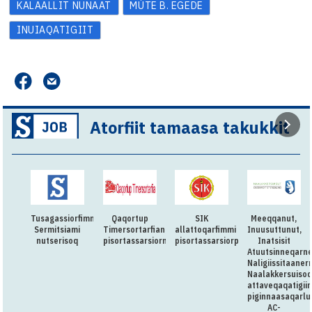
KALAALLIT NUNAAT
MÚTE B. EGEDE
INUIAQATIGIIT
Atorfiit tamaasa takukkit
Tusagassiorfimmi
Qaqortup
SIK
Meeqqanut,
Sermitsiami
Timersortarfianut
allattoqarfimmi
Inuusuttunut,
nutserisoq
pisortassarsiorneq
pisortassarsiorpoq
Inatsisit
Atuutsinneqarn
Naligiissitaaner
Naalakkersuisoq
attaveqaqatigii
piginnaasaqarlu
AC-