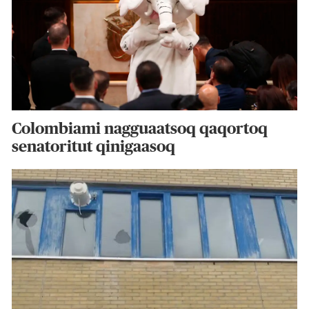
Colombiami nagguaatsoq qaqortoq
senatoritut qinigaasoq