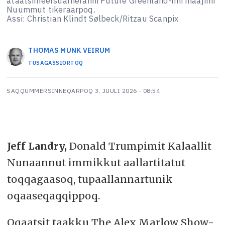
ataatsimeersuarneranni Future Greenland-imi maajimi
Nuummut tikeraarpoq.
Assi: Christian Klindt Sølbeck/Ritzau Scanpix
THOMAS MUNK
VEIRUM
TUSAGASSIORTOQ
SAQQUMMERSINNEQARPOQ
3. JUULI 2026 - 08:54
Jeff Landry,
Donald Trumpimit Kalaallit
Nunaannut immikkut aallartitatut
toqqagaasoq, tupaallannartunik
oqaaseqaqqippoq.
Oqaatsit taakku The Alex Marlow Show-