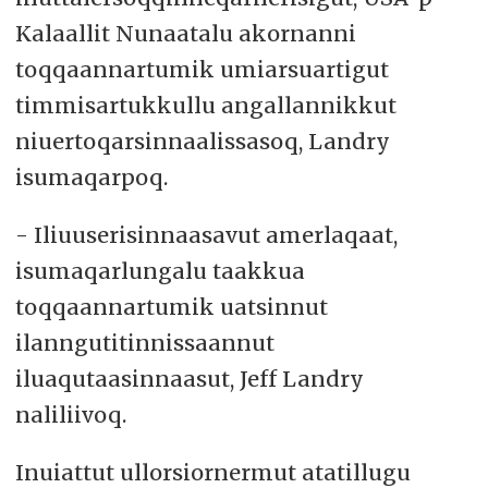
Kalaallit Nunaatalu akornanni
toqqaannartumik umiarsuartigut
timmisartukkullu angallannikkut
niuertoqarsinnaalissasoq, Landry
isumaqarpoq.
- Iliuuserisinnaasavut amerlaqaat,
isumaqarlungalu taakkua
toqqaannartumik uatsinnut
ilanngutitinnissaannut
iluaqutaasinnaasut, Jeff Landry
naliliivoq.
Inuiattut ullorsiornermut atatillugu