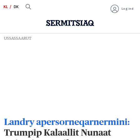
KL
DK
Log ind
USSASSAARUT
Landry apersorneqarnermini:
Trumpip Kalaallit Nunaat