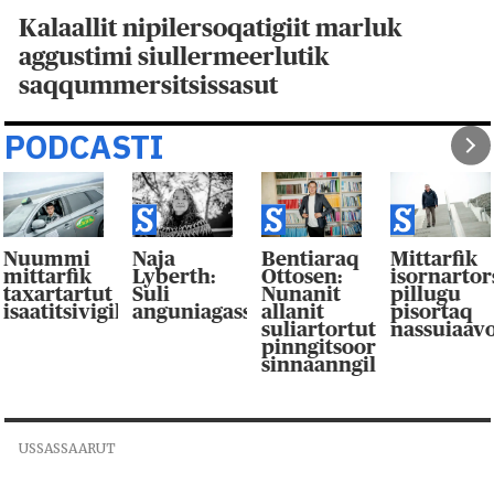
Kalaallit nipilersoqatigiit marluk
aggustimi siullermeerlutik
saqqummersitsissasut
PODCASTI
Nuummi
Naja
Bentiaraq
Mittarfik
mittarfik
Lyberth:
Ottosen:
isornarto
taxartartut
Suli
Nunanit
pillugu
isaatitsivigilluarpaat
anguniagassaqaqaagut
allanit
pisortaq
suliartortut
nassuiaav
pinngitsoor-
sinnaanngilluinnarpag
USSASSAARUT