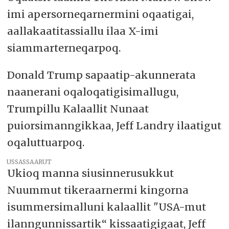
imi apersorneqarnermini oqaatigai,
aallakaatitassiallu ilaa X-imi
siammarterneqarpoq.
Donald Trump sapaatip-akunnerata
naanerani oqaloqatigisimallugu,
Trumpillu Kalaallit Nunaat
puiorsimanngikkaa, Jeff Landry ilaatigut
oqaluttuarpoq.
USSASSAARUT
Ukioq manna siusinnerusukkut
Nuummut tikeraarnermi kingorna
isummersimalluni kalaallit "USA-mut
ilanngunnissartik“ kissaatigigaat, Jeff