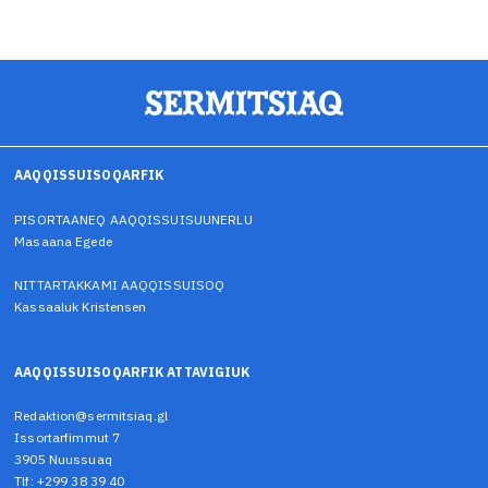
AAQQISSUISOQARFIK
PISORTAANEQ AAQQISSUISUUNERLU
Masaana Egede
NITTARTAKKAMI AAQQISSUISOQ
Kassaaluk Kristensen
AAQQISSUISOQARFIK ATTAVIGIUK
Redaktion@sermitsiaq.gl
Issortarfimmut 7
3905 Nuussuaq
Tlf: +299 38 39 40