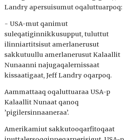
Landry apersuisumut oqaluttuarpoq:
- USA-mut qanimut
suleqatiginnikkusupput, tuluttut
ilinniartitsisut amerlanerusut
sakkutuullu amerlanerusut Kalaallit
Nunaanni najugaqalernissaat
kissaatigaat, Jeff Landry oqarpoq.
Aammattaaq oqaluttuaraa USA-p
Kalaallit Nunaat qanoq
’pigilersinnaaneraa’.
Amerikamiut sakkutooqarfitoqaat
inuttalersoqqinneqarnerisigut, USA-p