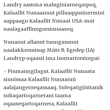
Landry aamma maluginiarneqarpoq,
Kalaallit Nunaannut pilluaqqusinermini
aappaagu Kalaallit Nunaat USA-mut
naalagaaffinngorsinnaasoq.
Nunanut allanut tunngasunut
naalakkersuisup Múte B. Egedep (IA)
Landryp oqaasii ima isornartorsiorpai:
- Piumanngilagut. Kalaallit Nunaata
siunissaa Kalaallit Nunaanni
aalajangerneqassaaq. Suleqatigiisitanik
suliaqartoqarnerani taama
oqaaseqartoqarnera, Kalaallit