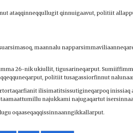
nut ataqqinneqqullugit qinnuigaavut, politiit allapp
ssuarsimasoq, maannalu napparsimmaviliaanneqareer
mma 26-nik ukiullit, tigusarineqarput. Sumiiffimmi 
ataqqeqquneqarput, politiit tusagassiorfinnut nalun
tortaqarfianit ilisimatitsissutigineqarpoq inissia
, taamaattumillu najukkami najugaqartut isersinnaa
illugu oqaaseqaqqissinnaanngikkallarput.