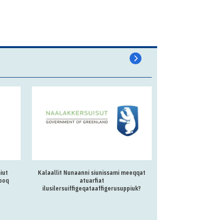
iut
Kalaallit Nunaanni siunissami meeqqat
Atuisart
rpoq
atuarfiat
Unammilleqatigiinne
ilusilersuiffigeqataaffigerusuppiuk?
inatsisilerisunik 1 
naammagittaalli
allatseqarfi
inuttas