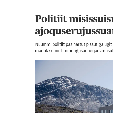
Politiit misissui
ajoquserujussu
Nuummi politiit pasinartut pissutigalugit
marluk sumiiffimmi tigusarineqarsimasut