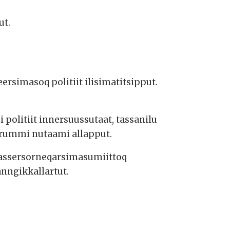
ut.
simasoq politiit ilisimatitsipput.
politiit innersuussutaat, tassanilu
aarummi nutaami allapput.
q assersorneqarsimasumiittoq
nngikkallartut.