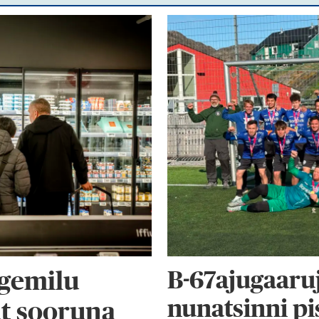
B-67ajugaaru
gemilu
nunatsinni p
ut sooruna