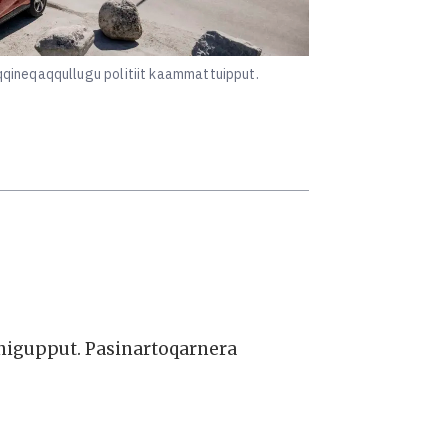
qqineqaqqullugu politiit kaammattuipput.
igupput. Pasinartoqarnera