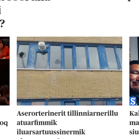
i
?
Aserorterinerit tillinniarnerillu
Kal
soq
atuarfimmik
ma
iluarsartuussinermik
si