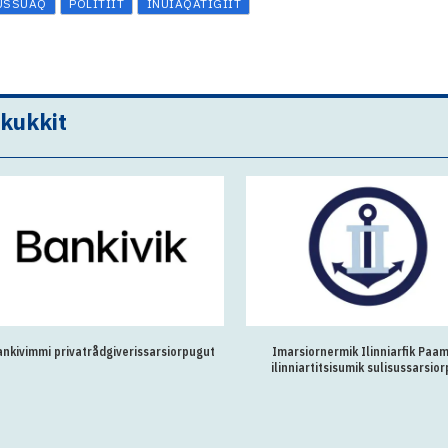
USSUAQ
POLITIIT
INUIAQATIGIIT
akukkit
ankivimmi privatrådgiverissarsiorpugut
Imarsiornermik Ilinniarfik Paam
ilinniartitsisumik sulisussarsio