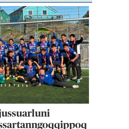
jussuarluni
issartanngoqqippoq