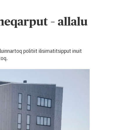
ineqarput – allalu
nnartoq politiit ilisimatitsipput inuit
toq.