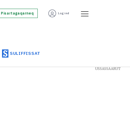
Pisartagaqarneq
Log ind
SULIFFISSAT
USSASSAARUT