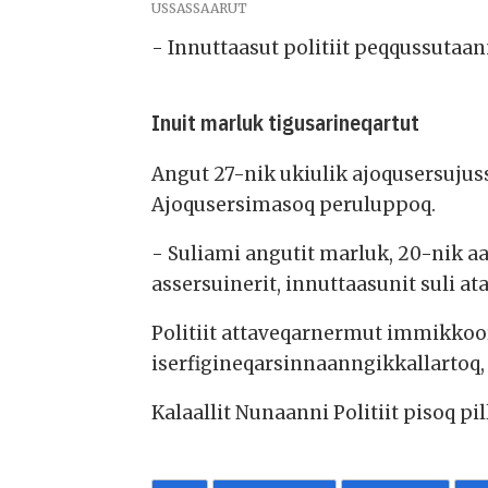
USSASSAARUT
- Innuttaasut politiit peqqussutaan
Inuit marluk tigusarineqartut
Angut 27-nik ukiulik ajoqusersuju
Ajoqusersimasoq peruluppoq.
- Suliami angutit marluk, 20-nik aa
assersuinerit, innuttaasunit suli 
Politiit attaveqarnermut immikkoor
iserfigineqarsinnaanngikkallartoq
Kalaallit Nunaanni Politiit pisoq p