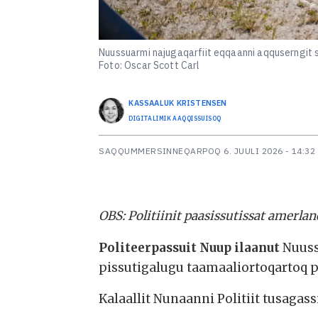
Nuussuarmi najugaqarfiit eqqaanni aqquserngit 
Foto: Oscar Scott Carl
KASSAALUK
KRISTENSEN
DIGITALIMIK AAQQISSUISOQ
SAQQUMMERSINNEQARPOQ
6. JUULI 2026 - 14:32
OBS: Politiinit paasissutissat amerla
Politeerpassuit Nuup ilaanut
Nuuss
pissutigalugu taamaaliortoqartoq p
Kalaallit Nunaanni Politiit tusagas