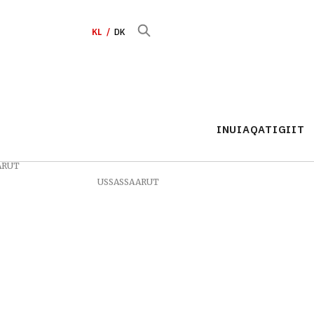
KL
DK
INUIAQATIGIIT
ARUT
USSASSAARUT