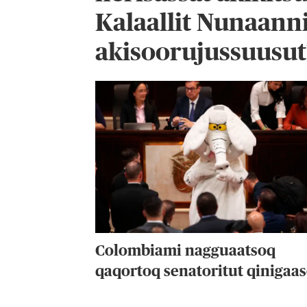
Kalaallit Nunaann
akisoorujussuusut
Colombiami nagguaatsoq
qaqortoq senatoritut qinigaa