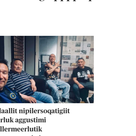
aallit nipilersoqatigiit
rluk aggustimi
ullermeerlutik