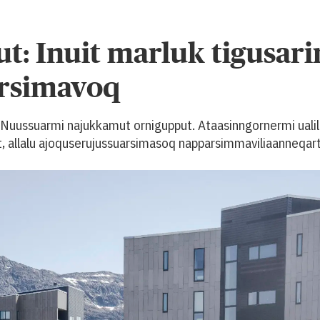
sut: Inuit marluk tigusar
arsimavoq
 Nuussuarmi najukkamut ornigupput. Ataasinngornermi ualillui
, allalu ajoquserujussuarsimasoq napparsimmaviliaanneqar