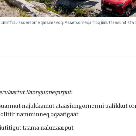
sumiiffillu assersorneqarsimavoq. Assersorneqartoq innuttaasunit ata
nerulaartut ilanngunneqarput.
uarmut najukkamut ataasinngornermi ualikkut orn
olitiit namminneq oqaatigaat.
siutitigut taama nalunaarput.