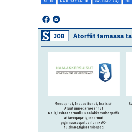
NUUK
NAJUGAQARFIK
PASINARTOQ
NU
Atorfiit tamaasa t
Meeqqanut, Inuusuttunut, Inatsisit
B
Atuutsinneqarnerannut
Naligiissitaanermullu Naalakkersuisoqarfik
attaveqaqatigiinnermut
piginnaasaqarluartumik AC-
fuldmægtigissarsiorpoq