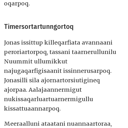
oqarpoq.
Timersortartunngortoq
Jonas issittup killeqarfiata avannaani
peroriartorpoq, tassani taarnerullunilu
Nuummit ullumikkut
najugaqarfigisaanit issinnerusarpoq.
Jonasilli sila ajornartorsiutigineq
ajorpaa. Aalajaannermigut
nukissaqarluartuarnermigullu
kissattuaannarpoq.
Meeraalluni ataatani nuannaartoraa,