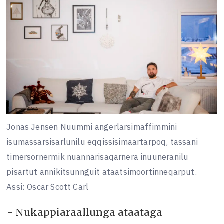
Jonas Jensen Nuummi angerlarsimaffimmini
isumassarsisarlunilu eqqissisimaartarpoq, tassani
timersornermik nuannarisaqarnera inuuneranilu
pisartut annikitsunnguit ataatsimoortinneqarput.
Assi: Oscar Scott Carl
- Nukappiaraallunga ataataga