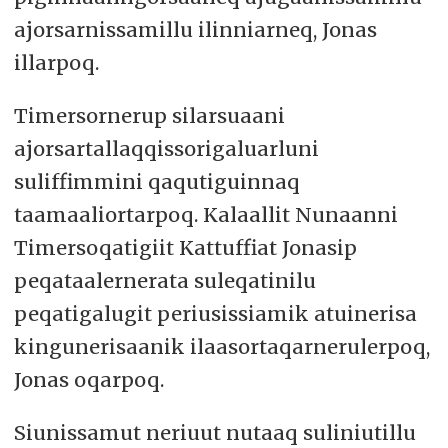
ajorsarnissamillu ilinniarneq, Jonas
illarpoq.
Timersornerup silarsuaani
ajorsartallaqqissorigaluarluni
suliffimmini qaqutiguinnaq
taamaaliortarpoq. Kalaallit Nunaanni
Timersoqatigiit Kattuffiat Jonasip
peqataalernerata suleqatinilu
peqatigalugit periusissiamik atuinerisa
kingunerisaanik ilaasortaqarnerulerpoq,
Jonas oqarpoq.
Siunissamut neriuut nutaaq suliniutillu