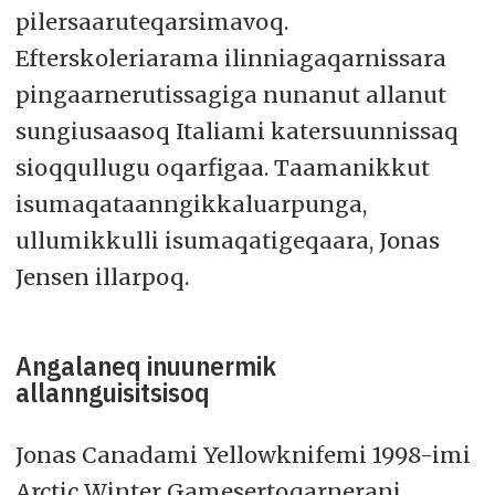
pilersaaruteqarsimavoq.
Efterskoleriarama ilinniagaqarnissara
pingaarnerutissagiga nunanut allanut
sungiusaasoq Italiami katersuunnissaq
sioqqullugu oqarfigaa. Taamanikkut
isumaqataanngikkaluarpunga,
ullumikkulli isumaqatigeqaara, Jonas
Jensen illarpoq.
Angalaneq inuunermik
allannguisitsisoq
Jonas Canadami Yellowknifemi 1998-imi
Arctic Winter Gamesertoqarnerani