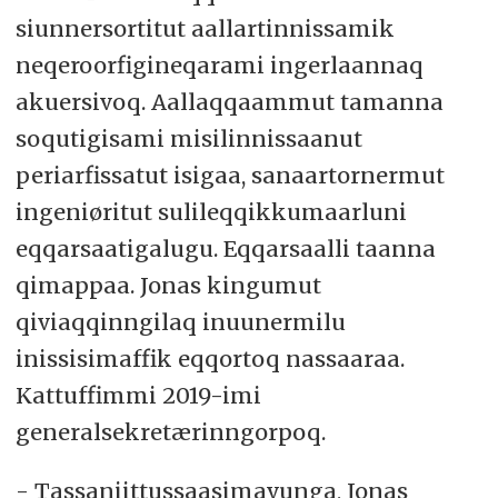
siunnersortitut aallartinnissamik
neqeroorfigineqarami ingerlaannaq
akuersivoq. Aallaqqaammut tamanna
soqutigisami misilinnissaanut
periarfissatut isigaa, sanaartornermut
ingeniøritut sulileqqikkumaarluni
eqqarsaatigalugu. Eqqarsaalli taanna
qimappaa. Jonas kingumut
qiviaqqinngilaq inuunermilu
inissisimaffik eqqortoq nassaaraa.
Kattuffimmi 2019-imi
generalsekretærinngorpoq.
- Tassaniittussaasimavunga, Jonas