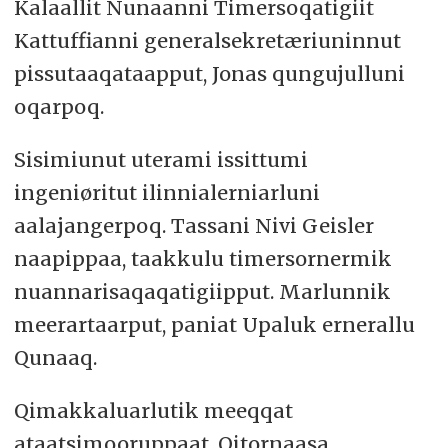
Kalaallit Nunaanni Timersoqatigiit
Kattuffianni generalsekretæriuninnut
pissutaaqataapput, Jonas qungujulluni
oqarpoq.
Sisimiunut uterami issittumi
ingeniøritut ilinnialerniarluni
aalajangerpoq. Tassani Nivi Geisler
naapippaa, taakkulu timersornermik
nuannarisaqaqatigiipput. Marlunnik
meerartaarput, paniat Upaluk ernerallu
Qunaaq.
Qimakkaluarlutik meeqqat
ataatsimooruppaat. Qitornaasa