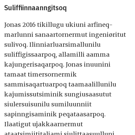
Suliffiinnaanngitsoq
Jonas 2016 tikillugu ukiuni arfineq-
marlunni sanaartornermut ingeniøritut
sulivoq. Ilinniarluarsimallunilu
suliffigissaarpoq, allamilli aamma
kajungerisaqarpoq. Jonas inuunini
tamaat timersornermik
sammisaqartuarpoq taamaalillunilu
kajumissutsiminik sungiusaasutut
siulersuisunilu sumiluunniit
sapinngisaminik peqataasarpoq.
Ilaatigut ujakkaarnermut
ataatsimiititaliami siulittaasuulluni