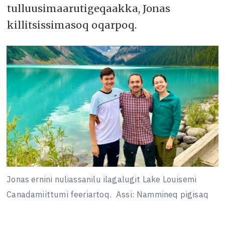
tulluusimaarutigeqaakka, Jonas
killitsissimasoq oqarpoq.
Jonas ernini nuliassanilu ilagalugit Lake Louisemi
Canadamiittumi feeriartoq.
Assi: Nammineq pigisaq