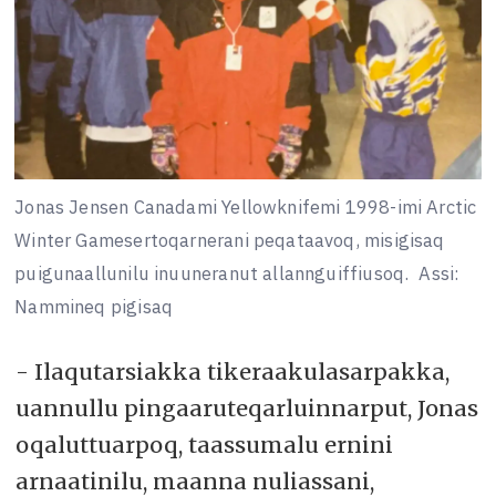
Jonas Jensen Canadami Yellowknifemi 1998-imi Arctic
Winter Gamesertoqarnerani peqataavoq, misigisaq
puigunaallunilu inuuneranut allannguiffiusoq.
Assi:
Nammineq pigisaq
- Ilaqutarsiakka tikeraakulasarpakka,
uannullu pingaaruteqarluinnarput, Jonas
oqaluttuarpoq, taassumalu ernini
arnaatinilu, maanna nuliassani,