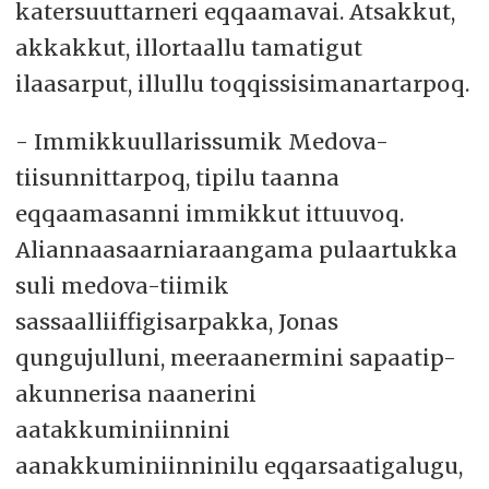
katersuuttarneri eqqaamavai. Atsakkut,
akkakkut, illortaallu tamatigut
ilaasarput, illullu toqqissisimanartarpoq.
- Immikkuullarissumik Medova-
tiisunnittarpoq, tipilu taanna
eqqaamasanni immikkut ittuuvoq.
Aliannaasaarniaraangama pulaartukka
suli medova-tiimik
sassaalliiffigisarpakka, Jonas
qungujulluni, meeraanermini sapaatip-
akunnerisa naanerini
aatakkuminiinnini
aanakkuminiinninilu eqqarsaatigalugu,