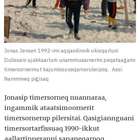
Jonas Jensen 1992-imi aqqanilinnik ukioqarluni
Ilulissani ujakkaarluni unammiuaarnermi peqataagami
timersornermut kajumissuseqarnerulerpoq.
Assi:
Nammineq pigisaq
Jonasip timersorneq nuannaraa,
ingammik ataatsimoornerit
timersornerup pilersitai. Qasigiannguani
timersortarfissuaq 1990-ikkut
aallartinneranni sananeqarpoq,