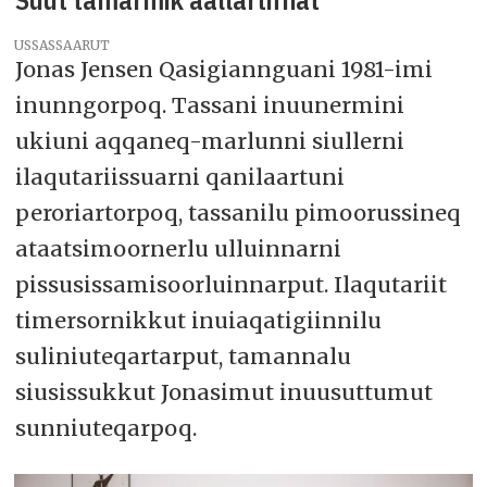
USSASSAARUT
Jonas Jensen Qasigiannguani 1981-imi
inunngorpoq. Tassani inuunermini
ukiuni aqqaneq-marlunni siullerni
ilaqutariissuarni qanilaartuni
peroriartorpoq, tassanilu pimoorussineq
ataatsimoornerlu ulluinnarni
pissusissamisoorluinnarput. Ilaqutariit
timersornikkut inuiaqatigiinnilu
suliniuteqartarput, tamannalu
siusissukkut Jonasimut inuusuttumut
sunniuteqarpoq.