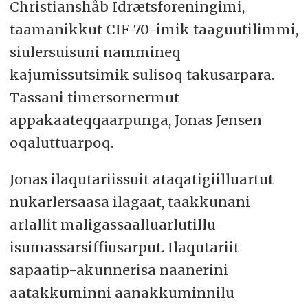
Christianshåb Idrætsforeningimi,
taamanikkut CIF-70-imik taaguutilimmi,
siulersuisuni nammineq
kajumissutsimik sulisoq takusarpara.
Tassani timersornermut
appakaateqqaarpunga, Jonas Jensen
oqaluttuarpoq.
Jonas ilaqutariissuit ataqatigiilluartut
nukarlersaasa ilagaat, taakkunani
arlallit maligassaalluarlutillu
isumassarsiffiusarput. Ilaqutariit
sapaatip-akunnerisa naanerini
aatakkuminni aanakkuminnilu