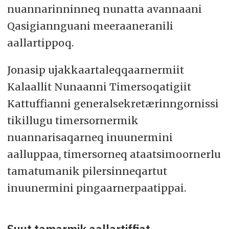
nuannarinninneq nunatta avannaani
Qasigiannguani meeraaneranili
aallartippoq.
Jonasip ujakkaartaleqqaarnermiit
Kalaallit Nunaanni Timersoqatigiit
Kattuffianni generalsekretærinngornissi
tikillugu timersornermik
nuannarisaqarneq inuunermini
aalluppaa, timersorneq ataatsimoornerlu
tamatumanik pilersinneqartut
inuunermini pingaarnerpaatippai.
Suut tamarmik aallartiffiat