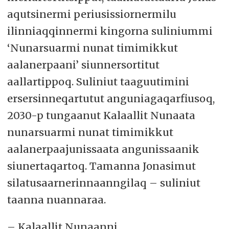
aqutsinermi periusissiornermilu
ilinniaqqinnermi kingorna suliniummi
‘Nunarsuarmi nunat timimikkut
aalanerpaani’ siunnersortitut
aallartippoq. Suliniut taaguutimini
ersersinneqartutut anguniagaqarfiusoq,
2030-p tungaanut Kalaallit Nunaata
nunarsuarmi nunat timimikkut
aalanerpaajunissaata angunissaanik
siunertaqartoq. Tamanna Jonasimut
silatusaarnerinnaanngilaq – suliniut
taanna nuannaraa.
– Kalaallit Nunaanni