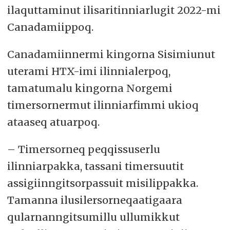
ilaquttaminut ilisaritinniarlugit 2022-mi
Canadamiippoq.
Canadamiinnermi kingorna Sisimiunut
uterami HTX-imi ilinnialerpoq,
tamatumalu kingorna Norgemi
timersornermut ilinniarfimmi ukioq
ataaseq atuarpoq.
– Timersorneq peqqissuserlu
ilinniarpakka, tassani timersuutit
assigiinngitsorpassuit misilippakka.
Tamanna ilusilersorneqaatigaara
qularnanngitsumillu ullumikkut