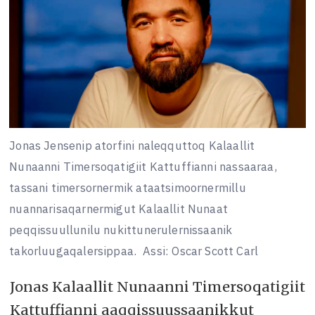
Jonas Jensenip atorfini naleqquttoq Kalaallit
Nunaanni Timersoqatigiit Kattuffianni nassaaraa,
tassani timersornermik ataatsimoornermillu
nuannarisaqarnermigut Kalaallit Nunaat
peqqissuullunilu nukittunerulernissaanik
takorluugaqalersippaa.
Assi: Oscar Scott Carl
Jonas Kalaallit Nunaanni Timersoqatigiit
Kattuffianni aaqqissuussaanikkut