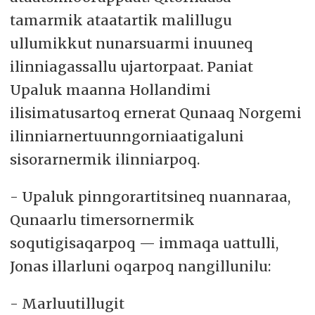
tamarmik ataatartik malillugu
ullumikkut nunarsuarmi inuuneq
ilinniagassallu ujartorpaat. Paniat
Upaluk maanna Hollandimi
ilisimatusartoq ernerat Qunaaq Norgemi
ilinniarnertuunngorniaatigaluni
sisorarnermik ilinniarpoq.
- Upaluk pinngorartitsineq nuannaraa,
Qunaarlu timersornermik
soqutigisaqarpoq — immaqa uattulli,
Jonas illarluni oqarpoq nangillunilu:
- Marluutillugit