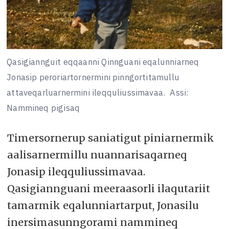
Qasigiannguit eqqaanni Qinnguani eqalunniarneq
Jonasip peroriartornermini pinngortitamullu
attaveqarluarnermini ileqquliussimavaa.
Assi:
Nammineq pigisaq
Timersornerup saniatigut piniarnermik
aalisarnermillu nuannarisaqarneq
Jonasip ileqquliussimavaa.
Qasigiannguani meeraasorli ilaqutariit
tamarmik eqalunniartarput, Jonasilu
inersimasunngorami nammineq