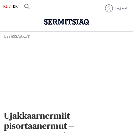
KL
DK
Log ind
USSASSAARUT
Ujakkaarnermiit
pisortaanermut —