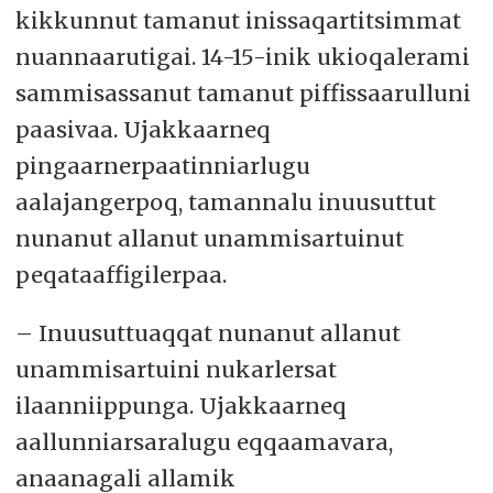
kikkunnut tamanut inissaqartitsimmat
nuannaarutigai. 14-15-inik ukioqalerami
sammisassanut tamanut piffissaarulluni
paasivaa. Ujakkaarneq
pingaarnerpaatinniarlugu
aalajangerpoq, tamannalu inuusuttut
nunanut allanut unammisartuinut
peqataaffigilerpaa.
– Inuusuttuaqqat nunanut allanut
unammisartuini nukarlersat
ilaanniippunga. Ujakkaarneq
aallunniarsaralugu eqqaamavara,
anaanagali allamik