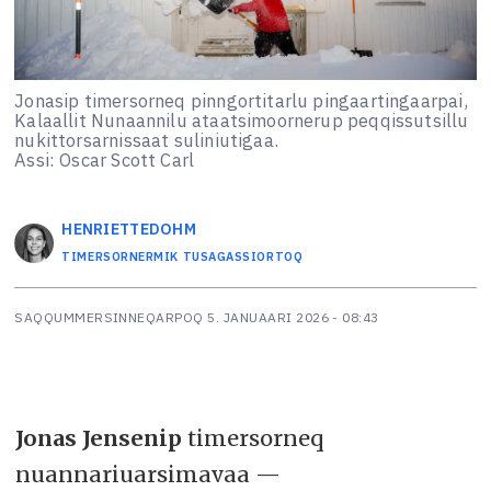
Jonasip timersorneq pinngortitarlu pingaartingaarpai,
Kalaallit Nunaannilu ataatsimoornerup peqqissutsillu
nukittorsarnissaat suliniutigaa.
Assi: Oscar Scott Carl
HENRIETTE
DOHM
TIMERSORNERMIK TUSAGASSIORTOQ
SAQQUMMERSINNEQARPOQ
5. JANUAARI 2026 - 08:43
Jonas Jensenip
timersorneq
nuannariuarsimavaa —