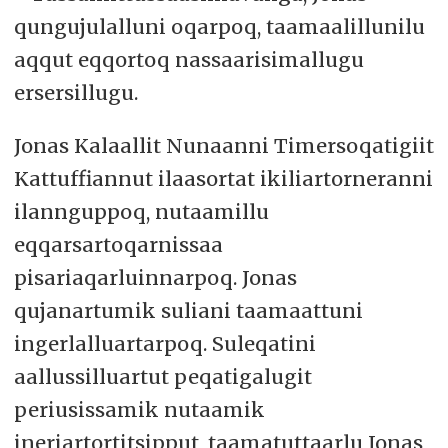
qungujulalluni oqarpoq, taamaalillunilu
aqqut eqqortoq nassaarisimallugu
ersersillugu.
Jonas Kalaallit Nunaanni Timersoqatigiit
Kattuffiannut ilaasortat ikiliartorneranni
ilannguppoq, nutaamillu
eqqarsartoqarnissaa
pisariaqarluinnarpoq. Jonas
qujanartumik suliani taamaattuni
ingerlalluartarpoq. Suleqatini
aallussilluartut peqatigalugit
periusissamik nutaamik
ineriartortitsipput, taamatuttaarlu Jonas