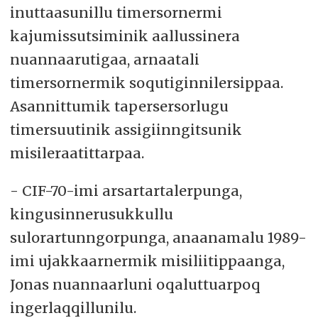
inuttaasunillu timersornermi
kajumissutsiminik aallussinera
nuannaarutigaa, arnaatali
timersornermik soqutiginnilersippaa.
Asannittumik tapersersorlugu
timersuutinik assigiinngitsunik
misileraatittarpaa.
- CIF-70-imi arsartartalerpunga,
kingusinnerusukkullu
sulorartunngorpunga, anaanamalu 1989-
imi ujakkaarnermik misiliitippaanga,
Jonas nuannaarluni oqaluttuarpoq
ingerlaqqillunilu.