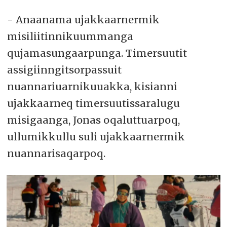
- Anaanama ujakkaarnermik
misiliitinnikuummanga
qujamasungaarpunga. Timersuutit
assigiinngitsorpassuit
nuannariuarnikuuakka, kisianni
ujakkaarneq timersuutissaralugu
misigaanga, Jonas oqaluttuarpoq,
ullumikkullu suli ujakkaarnermik
nuannarisaqarpoq.