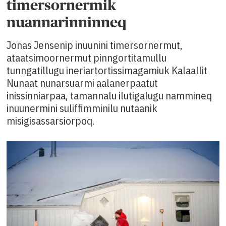
timersornermik
nuannarinninneq
Jonas Jensenip inuunini timersornermut,
ataatsimoornermut pinngortitamullu
tunngatillugu ineriartortissimagamiuk Kalaallit
Nunaat nunarsuarmi aalanerpaatut
inissinniarpaa, tamannalu ilutigalugu nammineq
inuunermini suliffimminilu nutaanik
misigisassarsiorpoq.