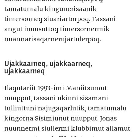
tamatumalu kingunerisaanik
timersorneq siuariartorpoq. Tassani
angut inuusuttoq timersornermik
nuannarisaqarnerujartulerpoq.
Ujakkaarneq, ujakkaarneq,
ujakkaarneq
Ilaqutariit 1993-imi Maniitsumut
nuupput, tassani ukiuni sisamani
tulliuttuni najugaqarlutik, tamatumalu
kingorna Sisimiunut nuupput. Jonas
nuunnermi siullermi klubbimut allamut