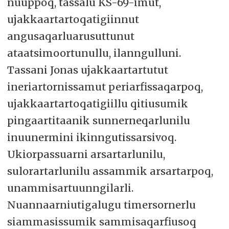
nuuppoq, tassalu KS-69-imut,
ujakkaartartoqatigiinnut
angusaqarluarusuttunut
ataatsimoortunullu, ilanngulluni.
Tassani Jonas ujakkaartartutut
ineriartornissamut periarfissaqarpoq,
ujakkaartartoqatigiillu qitiusumik
pingaartitaanik sunnerneqarlunilu
inuunermini ikinngutissarsivoq.
Ukiorpassuarni arsartarlunilu,
sulorartarlunilu assammik arsartarpoq,
unammisartuunngilarli.
Nuannaarniutigalugu timersornerlu
siammasissumik sammisaqarfiusoq