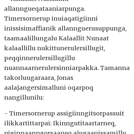
allanngueqataaniarpunga.
Timersornerup inuiaqatigiinni
inissisimaffianik allannguerusuppunga,
taamaalillungalu Kalaallit Nunaat
kalaallillu nukittunerulersillugit,
peqqinnerulersillugillu
nuannaarnerulersinniarpakka. Tamanna
takorluugaraara, Jonas
aalajangersimalluni oqarpoq
nangillunilu:
- Timersornerup assigiinngitsorpassuit
ilikkartittarpai: Ikinngutitaartarneq,
piginnaanngorsaaneq ajugaanissamillu