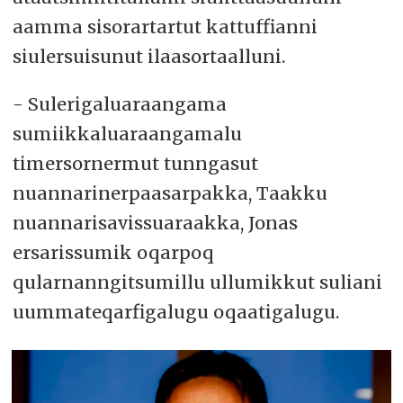
aamma sisorartartut kattuffianni
siulersuisunut ilaasortaalluni.
- Sulerigaluaraangama
sumiikkaluaraangamalu
timersornermut tunngasut
nuannarinerpaasarpakka, Taakku
nuannarisavissuaraakka, Jonas
ersarissumik oqarpoq
qularnanngitsumillu ullumikkut suliani
uummateqarfigalugu oqaatigalugu.