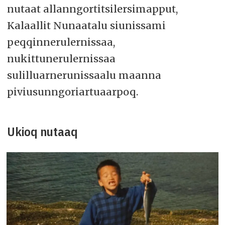
nutaat allanngortitsilersimapput,
Kalaallit Nunaatalu siunissami
peqqinnerulernissaa,
nukittunerulernissaa
sulilluarnerunissaalu maanna
piviusunngoriartuaarpoq.
Ukioq nutaaq