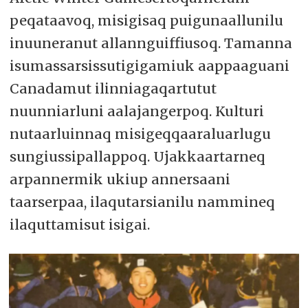
peqataavoq, misigisaq puigunaallunilu
inuuneranut allannguiffiusoq. Tamanna
isumassarsissutigigamiuk aappaaguani
Canadamut ilinniagaqartutut
nuunniarluni aalajangerpoq. Kulturi
nutaarluinnaq misigeqqaaraluarlugu
sungiussipallappoq. Ujakkaartarneq
arpannermik ukiup annersaani
taarserpaa, ilaqutarsianilu nammineq
ilaquttamisut isigai.