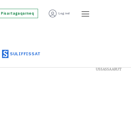
Pisartagaqarneq
Log ind
SULIFFISSAT
USSASSAARUT