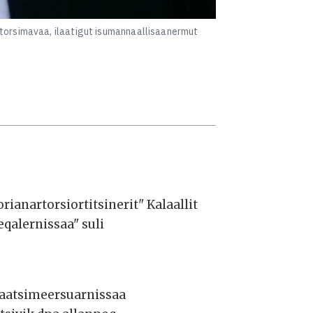
rtorsimavaa, ilaatigut isumannaallisaanermut
ianartorsiortitsinerit" Kalaallit
qalernissaa" suli
ataatsimeersuarnissaa