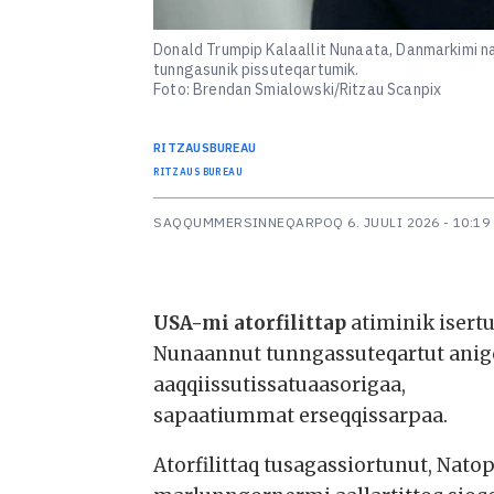
Donald Trumpip Kalaallit Nunaata, Danmarkimi na
tunngasunik pissuteqartumik.
Foto: Brendan Smialowski/Ritzau Scanpix
RITZAUS
BUREAU
RITZAUS BUREAU
SAQQUMMERSINNEQARPOQ
6. JUULI 2026 - 10:19
USA-mi atorfilittap
atiminik isertu
Nunaannut tunngassuteqartut anigo
aaqqiissutissatuaasorigaa,
sapaatiummat erseqqissarpaa.
Atorfilittaq tusagassiortunut, Nat