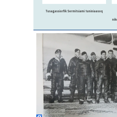
Tusagassiorfik Sermitsiami tuniniaasoq
nik