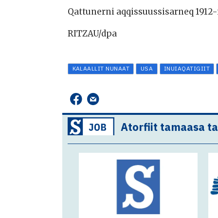
Qattunerni aqqissuussisarneq 1912-
RITZAU/dpa
KALAALLIT NUNAAT
USA
INUIAQATIGIIT
Atorfiit tamaasa t