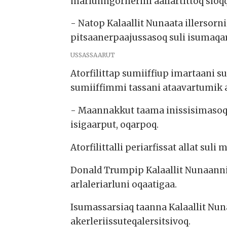
marlunngornermi aallartittoq sioqq
- Natop Kalaallit Nunaata illersor
pitsaanerpaajussasoq suli isumaqa
USSASSAARUT
Atorfilittap sumiiffiup imartaani 
sumiiffimmi tassani ataavartumik a
- Maannakkut taama inissisimasoqa
isigaarput, oqarpoq.
Atorfilittalli periarfissat allat s
Donald Trumpip Kalaallit Nunaannik
arlaleriarluni oqaatigaa.
Isumassarsiaq taanna Kalaallit Nu
akerleriissuteqalersitsivoq.