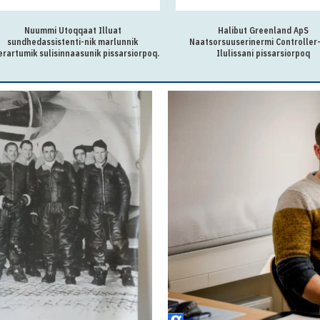
Nuummi Utoqqaat Illuat
Halibut Greenland ApS
sundhedassistenti-nik marlunnik
Naatsorsuuserinermi Controller-
erartumik sulisinnaasunik pissarsiorpoq.
Ilulissani pissarsiorpoq