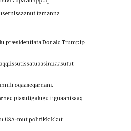
sivik dpa allappoq.
ssusernissaanut tamanna
-llu præsidentiata Donald Trumpip
aqqiissutissatuaasinnaasutut
sumilli oqaaseqarnani.
arneq pissutigalugu tiguaanissaq
lu USA-mut politikkikkut