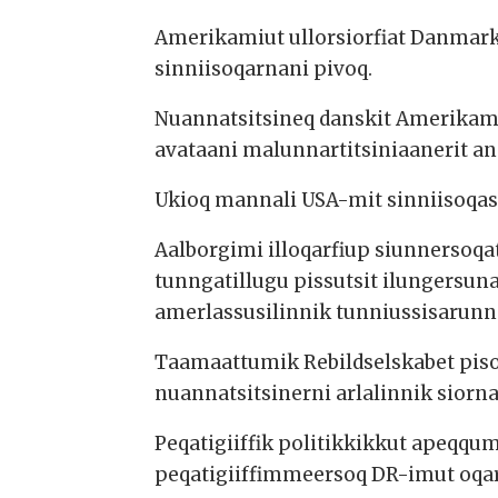
Amerikamiut ullorsiorfiat Danmar
sinniisoqarnani pivoq.
Nuannatsitsineq danskit Amerikamiu
avataani malunnartitsiniaanerit an
Ukioq mannali USA-mit sinniisoqas
Aalborgimi illoqarfiup siunnersoqa
tunngatillugu pissutsit ilungersun
amerlassusilinnik tunniussisarunna
Taamaattumik Rebildselskabet piso
nuannatsitsinerni arlalinnik siorna
Peqatigiiffik politikkikkut apeqq
peqatigiiffimmeersoq DR-imut oqa