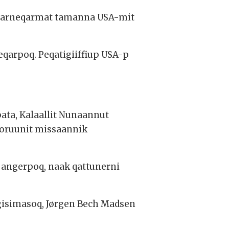
niarneqarmat tamanna USA-mit
eqarpoq. Peqatigiiffiup USA-p
ata, Kalaallit Nunaannut
 koruunit missaannik
jangerpoq, naak qattunerni
gisimasoq, Jørgen Bech Madsen