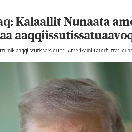
taq: Kalaallit Nunaata am
aa aaqqiissutissatuaavo
rtumik aaqqiissutissarsiortoq, Amerikamiu atorfilittaq oqa