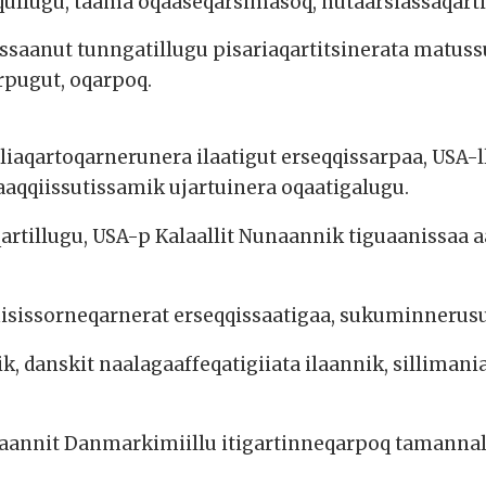
ullugu, taama oqaaseqarsimasoq, nutaarsiassaqartit
nissaanut tunngatillugu pisariaqartitsinerata matu
rpugut, oqarpoq.
suliaqartoqarnerunera ilaatigut erseqqissarpaa, USA
aqqiissutissamik ujartuinera oqaatigalugu.
rtillugu, USA-p Kalaallit Nunaannik tiguaanissaa a
uli misissorneqarnerat erseqqissaatigaa, sukuminneru
, danskit naalagaaffeqatigiiata ilaannik, sillimani
naannit Danmarkimiillu itigartinneqarpoq tamanna