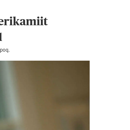
erikamiit
q
rpoq.