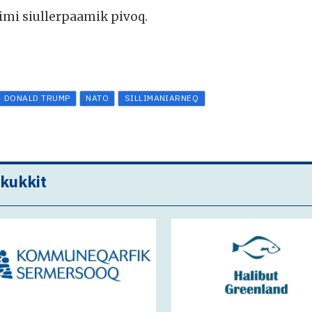
imi siullerpaamik pivoq.
DONALD TRUMP
NATO
SILLIMANIARNEQ
akukkit