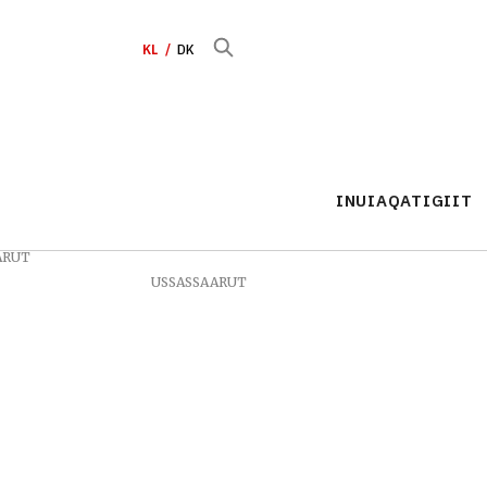
KL
DK
INUIAQATIGIIT
ARUT
USSASSAARUT