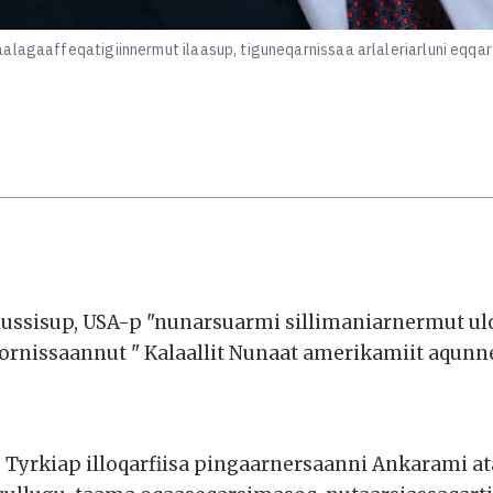
alagaaffeqatigiinnermut ilaasup, tiguneqarnissaa arlaleriarluni eqqa
ussisup, USA-p "nunarsuarmi sillimaniarnermut ulor
rnissaannut " Kalaallit Nunaat amerikamiit aqunne
op Tyrkiap illoqarfiisa pingaarnersaanni Ankarami 