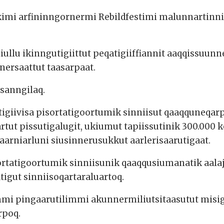
kimi arfininngornermi Rebildfestimi malunnartin
llu ikinngutigiittut peqatigiiffiannit aaqqissuunn
nersaattut taasarpaat.
sanngilaq.
tigiivisa pisortatigoortumik sinniisut qaaqquneqarp
artut pissutigalugit, ukiumut tapiissutinik 300.000
arniarluni siusinnerusukkut aarlerisaarutigaat.
rtatigoortumik sinniisunik qaaqqusiumanatik aala
tigut sinniisoqartaraluartoq.
ummi pingaarutilimmi akunnermiliutsitaasutut misi
rpoq.