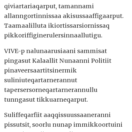
qiviartariaqarput, tamannami
allanngortinnissaa akisussaaffigaarput.
Taamaalilluta ikiortissarsiornissaq
pikkoriffiginerulersinnaallutigu.
VIVE-p nalunaarusiaani sammisat
pingasut Kalaallit Nunaanni Politiit
pinaveersaartitsinermik
suliniuteqartarnerannut
tapersersorneqartarnerannullu
tunngasut tikkuarneqarput.
Suliffeqarfiit aaqqissuussaaneranni
pissutsit, soorlu nunap immikkoortuini