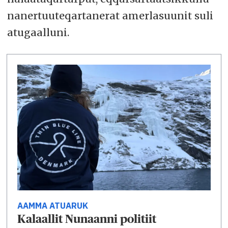
nanertuuteqartanerat amerlasuunit suli
atugaalluni.
AAMMA ATUARUK
Kalaallit Nunaanni politiit