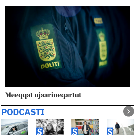
Meeqqat ujaarineqartut
PODCASTI