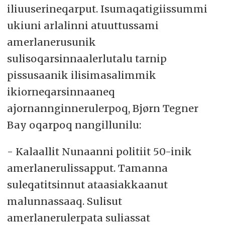
iliuuserineqarput. Isumaqatigiissummi
ukiuni arlalinni atuuttussami
amerlanerusunik
sulisoqarsinnaalerlutalu tarnip
pissusaanik ilisimasalimmik
ikiorneqarsinnaaneq
ajornannginnerulerpoq, Bjørn Tegner
Bay oqarpoq nangillunilu:
- Kalaallit Nunaanni politiit 50-inik
amerlanerulissapput. Tamanna
suleqatitsinnut ataasiakkaanut
malunnassaaq. Sulisut
amerlanerulerpata suliassat