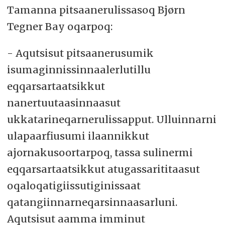
Tamanna pitsaanerulissasoq Bjørn
Tegner Bay oqarpoq:
- Aqutsisut pitsaanerusumik
isumaginnissinnaalerlutillu
eqqarsartaatsikkut
nanertuutaasinnaasut
ukkatarineqarnerulissapput. Ulluinnarni
ulapaarfiusumi ilaannikkut
ajornakusoortarpoq, tassa sulinermi
eqqarsartaatsikkut atugassarititaasut
oqaloqatigiissutiginissaat
qatangiinnarneqarsinnaasarluni.
Aqutsisut aamma imminut