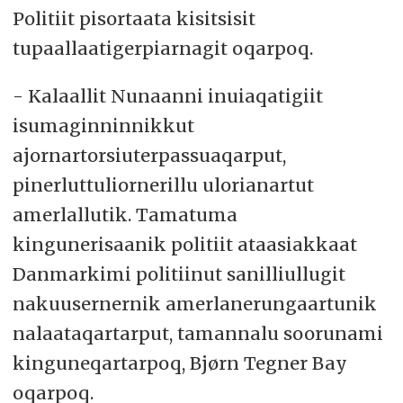
Politiit pisortaata kisitsisit
tupaallaatigerpiarnagit oqarpoq.
- Kalaallit Nunaanni inuiaqatigiit
isumaginninnikkut
ajornartorsiuterpassuaqarput,
pinerluttuliornerillu ulorianartut
amerlallutik. Tamatuma
kingunerisaanik politiit ataasiakkaat
Danmarkimi politiinut sanilliullugit
nakuusernernik amerlanerungaartunik
nalaataqartarput, tamannalu soorunami
kinguneqartarpoq, Bjørn Tegner Bay
oqarpoq.