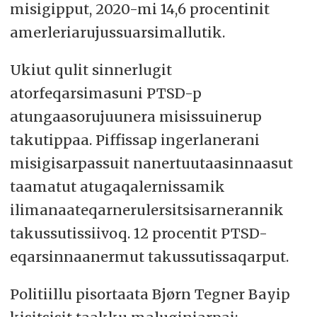
misigipput, 2020-mi 14,6 procentinit
amerleriarujussuarsimallutik.
Ukiut qulit sinnerlugit
atorfeqarsimasuni PTSD-p
atungaasorujuunera misissuinerup
takutippaa. Piffissap ingerlanerani
misigisarpassuit nanertuutaasinnaasut
taamatut atugaqalernissamik
ilimanaateqarnerulersitsisarnerannik
takussutissiivoq. 12 procentit PTSD-
eqarsinnaanermut takussutissaqarput.
Politiillu pisortaata Bjørn Tegner Bayip