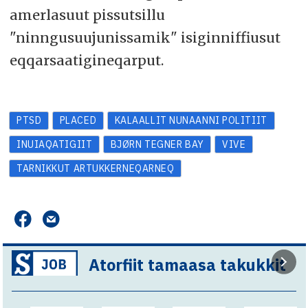
amerlasuut pissutsillu
"ninngusuujunissamik" isiginniffiusut
eqqarsaatigineqarput.
PTSD
PLACED
KALAALLIT NUNAANNI POLITIIT
INUIAQATIGIIT
BJØRN TEGNER BAY
VIVE
TARNIKKUT ARTUKKERNEQARNEQ
Atorfiit tamaasa takukkit