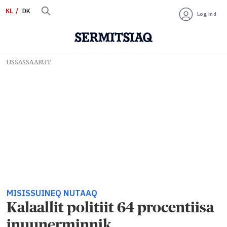
KL
DK
Log ind
USSASSAARUT
MISISSUINEQ NUTAAQ
Kalaallit politiit 64 procentiisa
inuunerminnik