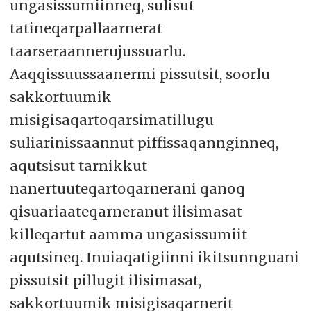
ungasissumiinneq, sulisut
tatineqarpallaarnerat
taarseraannerujussuarlu.
Aaqqissuussaanermi pissutsit, soorlu
sakkortuumik
misigisaqartoqarsimatillugu
suliarinissaannut piffissaqannginneq,
aqutsisut tarnikkut
nanertuuteqartoqarnerani qanoq
qisuariaateqarneranut ilisimasat
killeqartut aamma ungasissumiit
aqutsineq. Inuiaqatigiinni ikitsunnguani
pissutsit pillugit ilisimasat,
sakkortuumik misigisaqarnerit