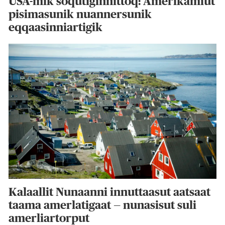
USA-mik soqutiginnittoq: Amerikamiut
pisimasunik nuannersunik
eqqaasinniartigik
Kalaallit Nunaanni innuttaasut aatsaat
taama amerlatigaat — nunasisut suli
amerliartorput