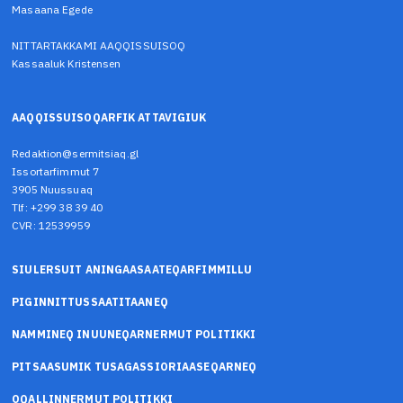
Masaana Egede
NITTARTAKKAMI AAQQISSUISOQ
Kassaaluk Kristensen
AAQQISSUISOQARFIK ATTAVIGIUK
Redaktion@sermitsiaq.gl
Issortarfimmut 7
3905 Nuussuaq
Tlf: +299 38 39 40
CVR: 12539959
SIULERSUIT ANINGAASAATEQARFIMMILLU
PIGINNITTUSSAATITAANEQ
NAMMINEQ INUUNEQARNERMUT POLITIKKI
PITSAASUMIK TUSAGASSIORIAASEQARNEQ
OQALLINNERMUT POLITIKKI