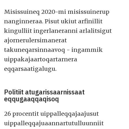
Misissuineq 2020-mi misissuinerup
nanginneraa. Pisut ukiut arfinillit
kingulliit ingerlaneranni arlalitsigut
ajornerulersimanerat
takuneqarsinnaavoq - ingammik
uippakajaartoqartarnera
eqqarsaatigalugu.
Politiit atugarissaarnissaat
eqqugaaqqaqisoq
26 procentit uippalleqqajaajusut
uippalleqqajuaannartutulluunniit