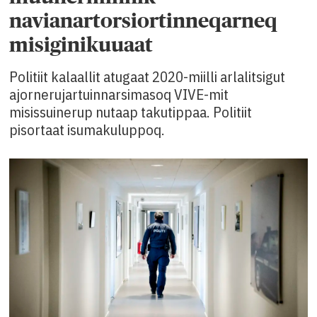
navianartorsiortinneqarneq
misiginikuuaat
Politiit kalaallit atugaat 2020-miilli arlalitsigut
ajornerujartuinnarsimasoq VIVE-mit
misissuinerup nutaap takutippaa. Politiit
pisortaat isumakuluppoq.