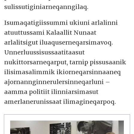
sulissutiginiarneqanngilaq.
Isumaqatigiissummi ukiuni arlalinni
atuuttussami Kalaallit Nunaat
arlalitsigut iluaquserneqarsimavoq.
Unnerluussisussaatitaasut
nukittorsarneqarput, tarnip pissusaanik
ilisimasalimmik ikiorneqarsinnaaneq
ajornannginnerulersinneqarluni –
aamma politiit ilinniarsimasut
amerlanerunissaat ilimagineqarpoq.