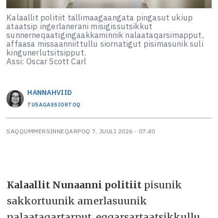
Kalaallit politiit tallimaagaangata pingasut ukiup
ataatsip ingerlanerani misigissutsikkut
sunnerneqaatigingaakkaminnik nalaataqarsimapput,
affaasa missaanniittullu siornatigut pisimasunik suli
kingunerlutsitsipput.
Assi: Oscar Scott Carl
HANNA
HVIID
TUSAGASSIORTOQ
SAQQUMMERSINNEQARPOQ
7. JUULI 2026 - 07:40
Kalaallit Nunaanni politiit
pisunik
sakkortuunik amerlasuunik
nalaataqartarput, eqqarsartaatsikkullu