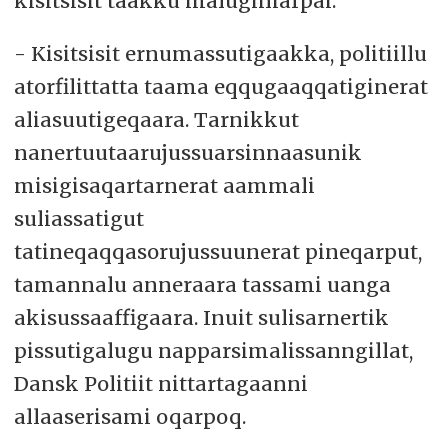
kisitsisit taakku maluginiarpai:
- Kisitsisit ernumassutigaakka, politiillu
atorfilittatta taama eqqugaaqqatiginerat
aliasuutigeqaara. Tarnikkut
nanertuutaarujussuarsinnaasunik
misigisaqartarnerat aammali
suliassatigut
tatineqaqqasorujussuunerat pineqarput,
tamannalu anneraara tassami uanga
akisussaaffigaara. Inuit sulisarnertik
pissutigalugu napparsimalissanngillat,
Dansk Politiit nittartagaanni
allaaserisami oqarpoq.