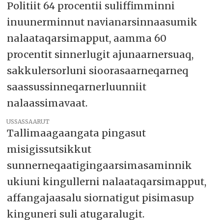
Politiit 64 procentii suliffimminni
inuunerminnut navianarsinnaasumik
nalaataqarsimapput, aamma 60
procentit sinnerlugit ajunaarnersuaq,
sakkulersorluni sioorasaarneqarneq
saassussinneqarnerluunniit
nalaassimavaat.
USSASSAARUT
Tallimaagaangata pingasut
misigissutsikkut
sunnerneqaatigingaarsimasaminnik
ukiuni kingullerni nalaataqarsimapput,
affangajaasalu siornatigut pisimasup
kinguneri suli atugaralugit.