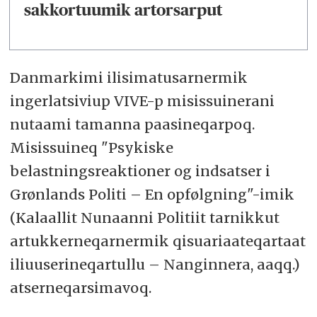
sakkortuumik artorsarput
Danmarkimi ilisimatusarnermik
ingerlatsiviup VIVE-p misissuinerani
nutaami tamanna paasineqarpoq.
Misissuineq "Psykiske
belastningsreaktioner og indsatser i
Grønlands Politi – En opfølgning"-imik
(Kalaallit Nunaanni Politiit tarnikkut
artukkerneqarnermik qisuariaateqartaat
iliuuserineqartullu – Nanginnera, aaqq.)
atserneqarsimavoq.