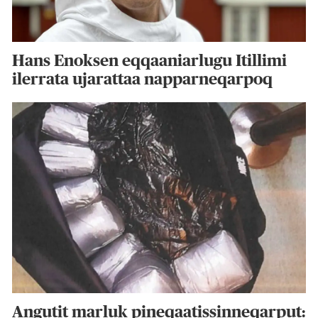
Hans Enoksen eqqaaniarlugu Itillimi
ilerrata ujarattaa napparneqarpoq
Angutit marluk pineqaatissinneqarput: