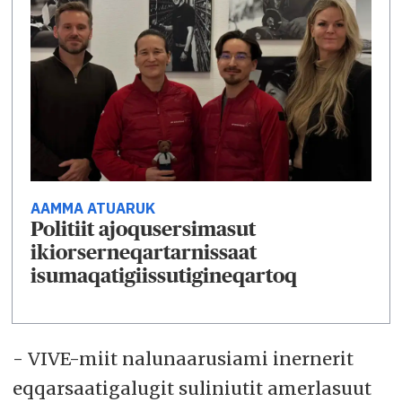
AAMMA ATUARUK
Politiit ajoqusersimasut
ikiorserneqartarnissaat
isumaqatigiissutigineqartoq
- VIVE-miit nalunaarusiami inernerit
eqqarsaatigalugit suliniutit amerlasuut