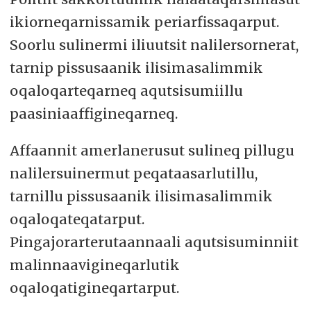
ikiorneqarnissamik periarfissaqarput.
Soorlu sulinermi iliuutsit nalilersornerat,
tarnip pissusaanik ilisimasalimmik
oqaloqarteqarneq aqutsisumiillu
paasiniaaffigineqarneq.
Affaannit amerlanerusut sulineq pillugu
nalilersuinermut peqataasarlutillu,
tarnillu pissusaanik ilisimasalimmik
oqaloqateqatarput.
Pingajorarterutaannaali aqutsisuminniit
malinnaavigineqarlutik
oqaloqatigineqartarput.