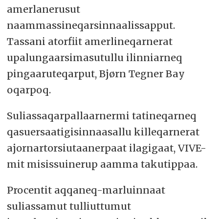
amerlanerusut
naammassineqarsinnaalissapput.
Tassani atorfiit amerlineqarnerat
upalungaarsimasutullu ilinniarneq
pingaaruteqarput, Bjørn Tegner Bay
oqarpoq.
Suliassaqarpallaarnermi tatineqarneq
qasuersaatigisinnaasallu killeqarnerat
ajornartorsiutaanerpaat ilagigaat, VIVE-
mit misissuinerup aamma takutippaa.
Procentit aqqaneq-marluinnaat
suliassamut tulliuttumut