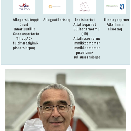
Allagarsiuteqqitaq:
Allagaatilerisoq
Inatsisartut
Ilinniagaqarners
Inuit
Allattoqarfiat
Allaffimmi
Innarluutillit
Sulisoqarnermut
Pisortaq
Oqaaseqartartorqarfia
(HR)
Tilioq AC-
Allaffissornermullu
fuldmægtigimik
immikkoortortamut
pissarsiorpoq
immikkoortortami
pisortamik
sulisussarsiorpoq