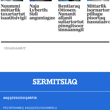
Nuummi
Naja
Bentiaraq
Mittarfik
mittarfik
Lyberth:
Ottosen:
isornarto
taxartartut
Suli
Nunanit
pillugu
isaatitsivigilluarpaat
anguniagassaqaqaagut
allanit
pisortaq
suliartortut
nassuiaav
pinngitsoor-
sinnaanngilluinnarpag
USSASSAARUT
AAQQISSUISOQARFIK
PISORTAANEQ AAQQISSUISUUNERLU