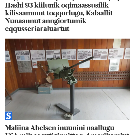
Hashi 93 kiilunik oqimaassusilik
kilisaammut toqqorlugu, Kalaallit
Nunaannut anngiortumik
eqqusseriaraluartut
Maliina Abelsen inuunini naallugu