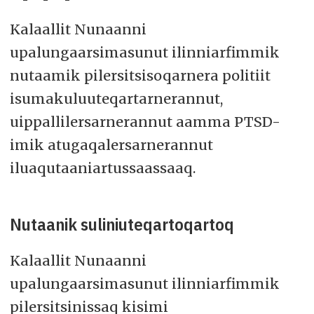
Kalaallit Nunaanni
upalungaarsimasunut ilinniarfimmik
nutaamik pilersitsisoqarnera politiit
isumakuluuteqartarnerannut,
uippallilersarnerannut aamma PTSD-
imik atugaqalersarnerannut
iluaqutaaniartussaassaaq.
Nutaanik suliniuteqartoqartoq
Kalaallit Nunaanni
upalungaarsimasunut ilinniarfimmik
pilersitsinissaq kisimi