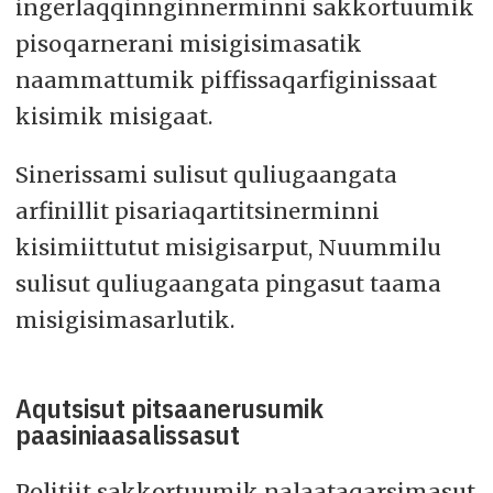
ingerlaqqinnginnerminni sakkortuumik
pisoqarnerani misigisimasatik
naammattumik piffissaqarfiginissaat
kisimik misigaat.
Sinerissami sulisut quliugaangata
arfinillit pisariaqartitsinerminni
kisimiittutut misigisarput, Nuummilu
sulisut quliugaangata pingasut taama
misigisimasarlutik.
Aqutsisut pitsaanerusumik
paasiniaasalissasut
Politiit sakkortuumik nalaataqarsimasut