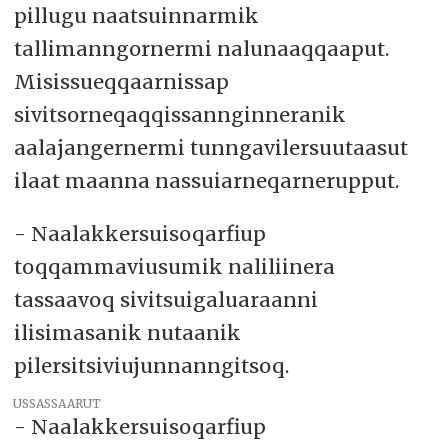
pillugu naatsuinnarmik
tallimanngornermi nalunaaqqaaput.
Misissueqqaarnissap
sivitsorneqaqqissannginneranik
aalajangernermi tunngavilersuutaasut
ilaat maanna nassuiarneqarnerupput.
- Naalakkersuisoqarfiup
toqqammaviusumik naliliinera
tassaavoq sivitsuigaluaraanni
ilisimasanik nutaanik
pilersitsiviujunnanngitsoq.
USSASSAARUT
- Naalakkersuisoqarfiup