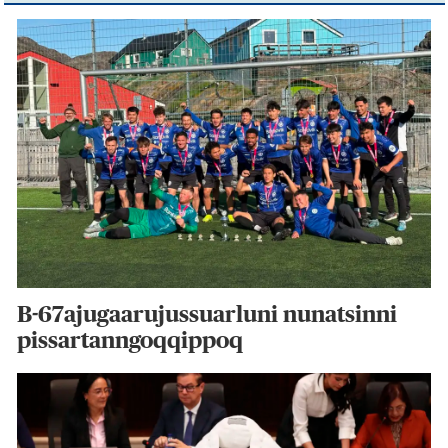
B-67ajugaarujussuarluni nunatsinni
pissartanngoqqippoq