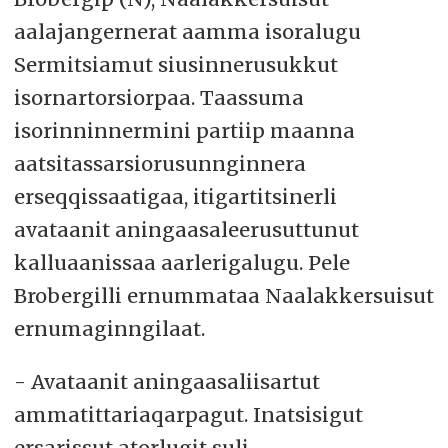
aalajangernerat aamma isoralugu
Sermitsiamut siusinnerusukkut
isornartorsiorpaa. Taassuma
isorinninnermini partiip maanna
aatsitassarsiorusunnginnera
erseqqissaatigaa, itigartitsinerli
avataanit aningaasaleerusuttunut
kalluaanissaa aarlerigalugu. Pele
Brobergilli ernummataa Naalakkersuisut
ernumaginngilaat.
- Avataanit aningaasaliisartut
ammatittariaqarpagut. Inatsisigut
ersarissut atorlugit suli