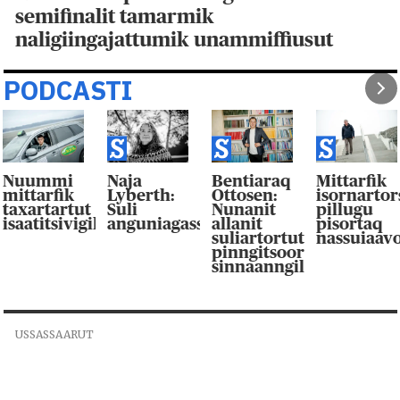
semifinalit tamarmik
naligiingajattumik unammiffiusut
PODCASTI
Nuummi
Naja
Bentiaraq
Mittarfik
mittarfik
Lyberth:
Ottosen:
isornarto
taxartartut
Suli
Nunanit
pillugu
isaatitsivigilluarpaat
anguniagassaqaqaagut
allanit
pisortaq
suliartortut
nassuiaav
pinngitsoor-
sinnaanngilluinnarpag
USSASSAARUT