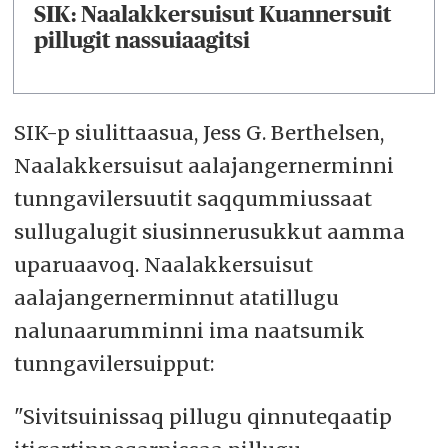
SIK: Naalakkersuisut Kuannersuit
pillugit nassuiaagitsi
SIK-p siulittaasua, Jess G. Berthelsen,
Naalakkersuisut aalajangernerminni
tunngavilersuutit saqqummiussaat
sullugalugit siusinnerusukkut aamma
uparuaavoq. Naalakkersuisut
aalajangernerminnut atatillugu
nalunaarumminni ima naatsumik
tunngavilersuipput:
"Sivitsuinissaq pillugu qinnuteqaatip