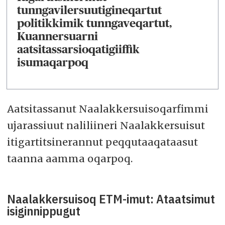
tunngavilersuutigineqartut
politikkimik tunngaveqartut,
Kuannersuarni
aatsitassarsioqatigiiffik
isumaqarpoq
Aatsitassanut Naalakkersuisoqarfimmi
ujarassiuut naliliineri Naalakkersuisut
itigartitsinerannut peqqutaaqataasut
taanna aamma oqarpoq.
Naalakkersuisoq ETM-imut: Ataatsimut
isiginnippugut