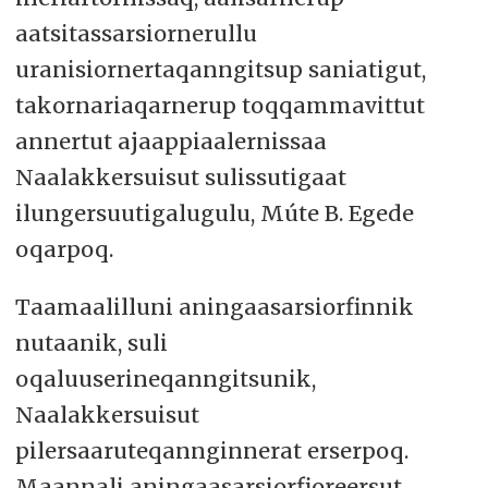
aatsitassarsiornerullu
uranisiornertaqanngitsup saniatigut,
takornariaqarnerup toqqammavittut
annertut ajaappiaalernissaa
Naalakkersuisut sulissutigaat
ilungersuutigalugulu, Múte B. Egede
oqarpoq.
Taamaalilluni aningaasarsiorfinnik
nutaanik, suli
oqaluuserineqanngitsunik,
Naalakkersuisut
pilersaaruteqannginnerat erserpoq.
Maannali aningaasarsiorfioreersut