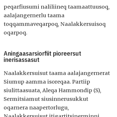
peqarfiusumi naliliineq taamaattuusoq,
aalajangernerlu taama
toqqammaveqarpoq, Naalakkersuisoq
oqarpoq.
Aningaasarsiorfiit pioreersut
inerisassasut
Naalakkersuisut taama aalajangernerat
Siumup aamma isoreqaa. Partiip
siulittaasuata, Aleqa Hammondip (S),
Sermitsiamut siusinnerusukkut
oqarnera naapertorlugu,
Naalakkersuisut itigartitsinerminni