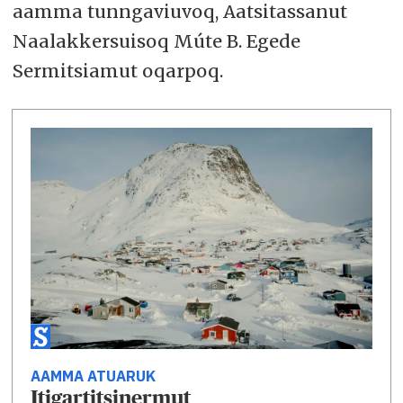
aamma tunngaviuvoq, Aatsitassanut
Naalakkersuisoq Múte B. Egede
Sermitsiamut oqarpoq.
AAMMA ATUARUK
Itigartitsinermut