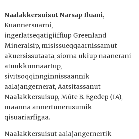
Naalakkersuisut Narsap Iluani,
Kuannersuarni,
ingerlatseqatigiiffiup Greenland
Mineralsip, misissueqqaarnissamut
akuersissutaata, siorna ukiup naanerani
atuukkunnaartup,
sivitsoqqinnginnissaannik
aalajangernerat, Aatsitassanut
Naalakkersuisup, Múte B. Egedep (IA),
maanna annertunerusumik
qisuariarfigaa.
Naalakkersuisut aalajangernertik