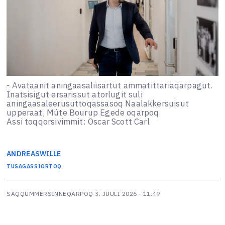
- Avataanit aningaasaliisartut ammatittariaqarpagut.
Inatsisigut ersarissut atorlugit suli
aningaasaleerusuttoqassasoq Naalakkersuisut
upperaat, Múte Bourup Egede oqarpoq.
Assi toqqorsivimmit: Oscar Scott Carl
ANDREAS
WILLE
TUSAGASSIORTOQ
SAQQUMMERSINNEQARPOQ
3. JUULI 2026 - 11:49