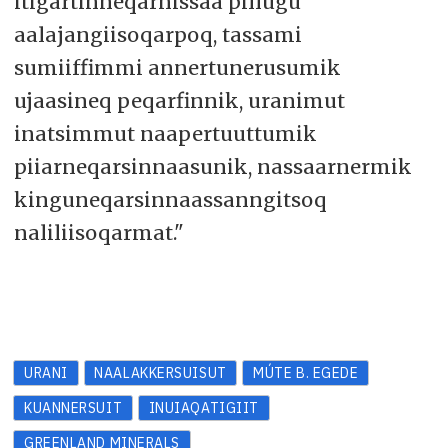
itigartinneqarnissaa pillugu
aalajangiisoqarpoq, tassami
sumiiffimmi annertunerusumik
ujaasineq peqarfinnik, uranimut
inatsimmut naapertuuttumik
piiarneqarsinnaasunik, nassaarnermik
kinguneqarsinnaassanngitsoq
naliliisoqarmat."
URANI
NAALAKKERSUISUT
MÚTE B. EGEDE
KUANNERSUIT
INUIAQATIGIIT
GREENLAND MINERALS