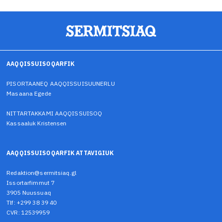
AAQQISSUISOQARFIK
PISORTAANEQ AAQQISSUISUUNERLU
Masaana Egede
NITTARTAKKAMI AAQQISSUISOQ
Kassaaluk Kristensen
AAQQISSUISOQARFIK ATTAVIGIUK
Redaktion@sermitsiaq.gl
Issortarfimmut 7
3905 Nuussuaq
Tlf: +299 38 39 40
CVR: 12539959