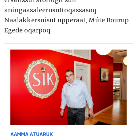
aningaasaleerusuttoqassasoq
Naalakkersuisut upperaat, Múte Bourup
Egede oqarpoq.
AAMMA ATUARUK