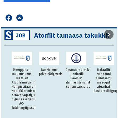
Atorfiit tamaasa takukkit
Meeqqanut,
Bankivimmi
Imarsiornermik
Kalaallit
Inuusuttunut,
privatrådgiverissarsiorpugut
Ilinniarfik
Nunaanni
Inatsisit
Paamiut
siunissami
Atuutsinneqarnerannut
ilinniartitsisumik
meeqqat
Naligiissitaanermullu
sulisussarsiorpoq
atuarfiat
Naalakkersuisoqarfik
ilusilersuiffige
attaveqaqatigiinnermut
piginnaasaqarluartumik
AC-
fuldmægtigissarsiorpoq