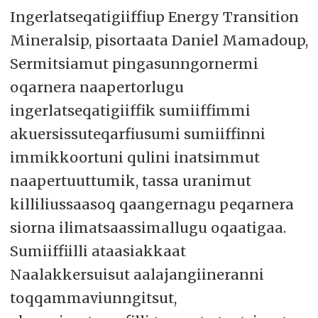
Ingerlatseqatigiiffiup Energy Transition
Mineralsip, pisortaata Daniel Mamadoup,
Sermitsiamut pingasunngornermi
oqarnera naapertorlugu
ingerlatseqatigiiffik sumiiffimmi
akuersissuteqarfiusumi sumiiffinni
immikkoortuni qulini inatsimmut
naapertuuttumik, tassa uranimut
killiliussaasoq qaangernagu peqarnera
siorna ilimatsaassimallugu oqaatigaa.
Sumiiffiilli ataasiakkaat
Naalakkersuisut aalajangiineranni
toqqammaviunngitsut,