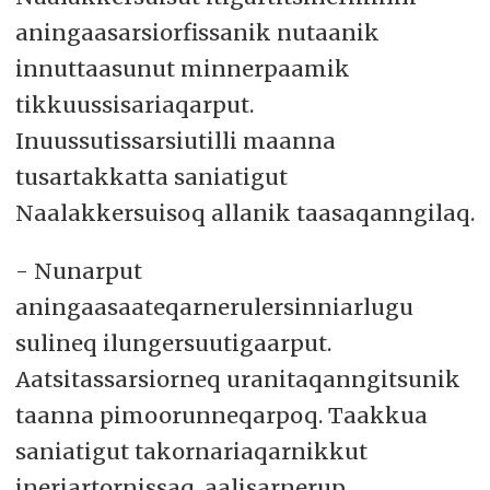
aningaasarsiorfissanik nutaanik
innuttaasunut minnerpaamik
tikkuussisariaqarput.
Inuussutissarsiutilli maanna
tusartakkatta saniatigut
Naalakkersuisoq allanik taasaqanngilaq.
- Nunarput
aningaasaateqarnerulersinniarlugu
sulineq ilungersuutigaarput.
Aatsitassarsiorneq uranitaqanngitsunik
taanna pimoorunneqarpoq. Taakkua
saniatigut takornariaqarnikkut
ineriartornissaq, aalisarnerup