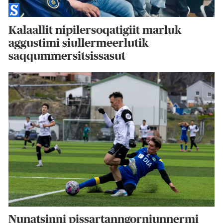
Kalaallit nipilersoqatigiit marluk
aggustimi siullermeerlutik
saqqummersitsissasut
Nunatsinni pissartanngorniunnermi