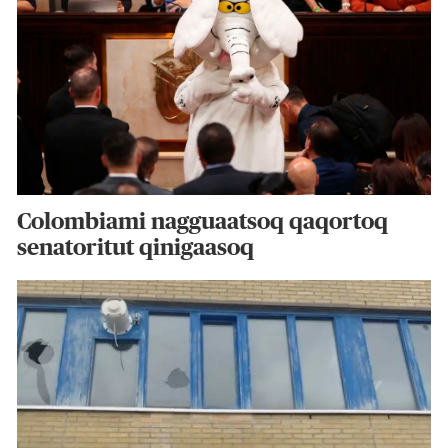
Colombiami nagguaatsoq qaqortoq
senatoritut qinigaasoq