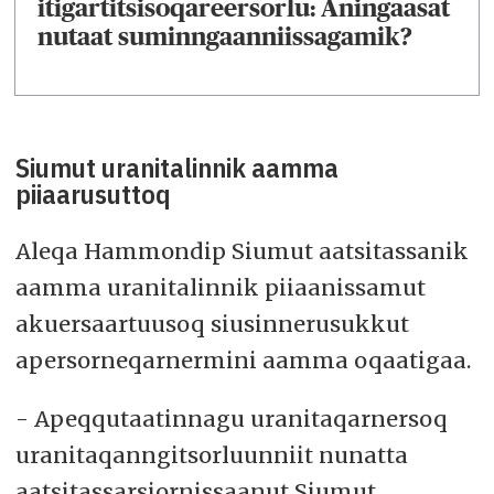
itigartitsisoqareersorlu: Aningaasat
nutaat suminngaanniissagamik?
Siumut uranitalinnik aamma
piiaarusuttoq
Aleqa Hammondip Siumut aatsitassanik
aamma uranitalinnik piiaanissamut
akuersaartuusoq siusinnerusukkut
apersorneqarnermini aamma oqaatigaa.
- Apeqqutaatinnagu uranitaqarnersoq
uranitaqanngitsorluunniit nunatta
aatsitassarsiornissaanut Siumut