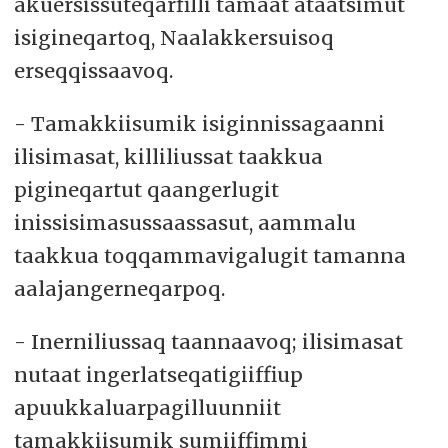
akuersissuteqarfilli tamaat ataatsimut
isigineqartoq, Naalakkersuisoq
erseqqissaavoq.
- Tamakkiisumik isiginnissagaanni
ilisimasat, killiliussat taakkua
pigineqartut qaangerlugit
inissisimasussaassasut, aammalu
taakkua toqqammavigalugit tamanna
aalajangerneqarpoq.
- Inerniliussaq taannaavoq; ilisimasat
nutaat ingerlatseqatigiiffiup
apuukkaluarpagilluunniit
tamakkiisumik sumiiffimmi