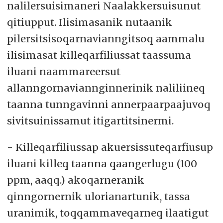
nalilersuisimaneri Naalakkersuisunut
qitiupput. Ilisimasanik nutaanik
pilersitsisoqarnavianngitsoq aammalu
ilisimasat killeqarfiliussat taassuma
iluani naammareersut
allanngornaviannginnerinik naliliineq
taanna tunngavinni annerpaarpaajuvoq
sivitsuinissamut itigartitsinermi.
- Killeqarfiliussap akuersissuteqarfiusup
iluani killeq taanna qaangerlugu (100
ppm, aaqq.) akoqarneranik
qinngornernik ulorianartunik, tassa
uranimik, toqqammaveqarneq ilaatigut