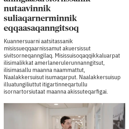
nutaavinnik
suliaqarnerminnik
eqqaasaqanngitsoq
Kuannersuarni aatsitassanik
misissueqqaarnissamut akuersissut
sivitsorneqanngilaq. Misissuisoqaqqikkaluarpat
ilisimalikkat amerlanerulerunnanngitsut,
ilisimasallu maanna naammattut,
Naalakkersuisut isumaqarput. Naalakkersuisup
illuatungiliuttut itigartinneqartullu
isornartorsiutaat maanna akissuteqarfigai.