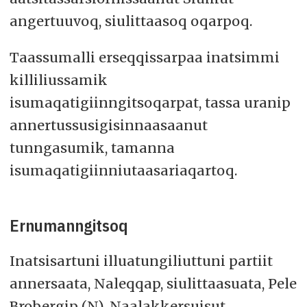
angertuuvoq, siulittaasoq oqarpoq.
Taassumalli erseqqissarpaa inatsimmi
killiliussamik
isumaqatigiinngitsoqarpat, tassa uranip
annertussusigisinnaasaanut
tunngasumik, tamanna
isumaqatigiinniutaasariaqartoq.
Ernumanngitsoq
Inatsisartuni illuatungiliuttuni partiit
annersaata, Naleqqap, siulittaasuata, Pele
Brobergip (N), Naalakkersuisut