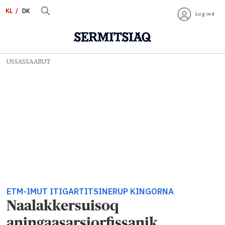
KL
DK
Log ind
USSASSAARUT
ETM-IMUT ITIGARTITSINERUP KINGORNA
Naalakkersuisoq
aningaasarsiorfissanik