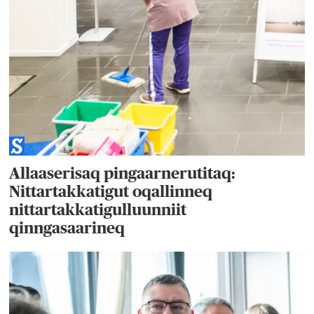
Allaaserisaq pingaarnerutitaq:
Nittartakkatigut oqallinneq
nittartakkatigulluunniit
qinngasaarineq