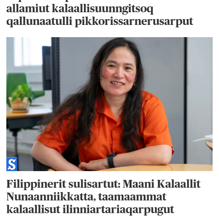
allamiut kalaallisuunngitsoq
qallunaatulli pikkorissarnerusarput
Filippinerit sulisartut: Maani Kalaallit
Nunaanniikkatta, taamaammat
kalaallisut ilinniartariaqarpugut