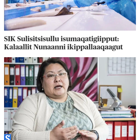
SIK Sulisitsisullu isumaqatigiipput:
Kalaallit Nunaanni ikippallaaqaagut