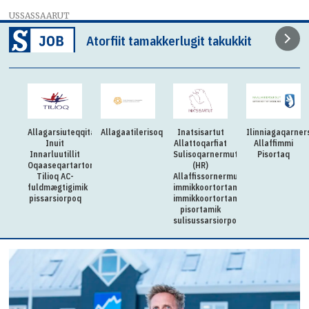
USSASSAARUT
Atorfiit tamakkerlugit takukkit
Allagarsiuteqqitaq:
Allagaatilerisoq
Inatsisartut
Ilinniagaqarner
Inuit
Allattoqarfiat
Allaffimmi
Innarluutillit
Sulisoqarnermut
Pisortaq
Oqaaseqartartorqarfia
(HR)
Tilioq AC-
Allaffissornermullu
fuldmægtigimik
immikkoortortamut
pissarsiorpoq
immikkoortortami
pisortamik
sulisussarsiorpoq