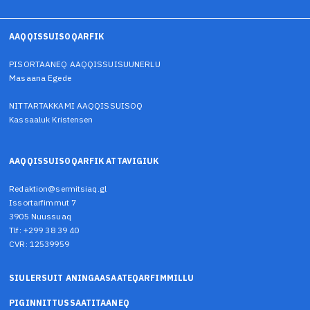
AAQQISSUISOQARFIK
PISORTAANEQ AAQQISSUISUUNERLU
Masaana Egede
NITTARTAKKAMI AAQQISSUISOQ
Kassaaluk Kristensen
AAQQISSUISOQARFIK ATTAVIGIUK
Redaktion@sermitsiaq.gl
Issortarfimmut 7
3905 Nuussuaq
Tlf: +299 38 39 40
CVR: 12539959
SIULERSUIT ANINGAASAATEQARFIMMILLU
PIGINNITTUSSAATITAANEQ