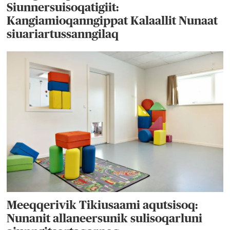
Siunnersuisoqatigiit:
Kangiamioqanngippat Kalaallit Nunaat
siuariartussanngilaq
Meeqqerivik Tikiusaami aqutsisoq:
Nunanit allaneersunik sulisoqarluni