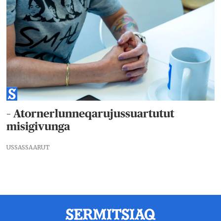
– Atornerlunneqarujussuartutut
misigivunga
USSASSAARUT