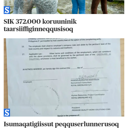
SIK 372.000 koruuninik
taarsiiffiginneqqusisoq
Isumaqatigiissut peqquserlunnerusoq