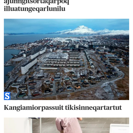
ajunngitsortaqarpoq
illuatungeqarlunilu
Kangiamiorpassuit tikisinneqartartut