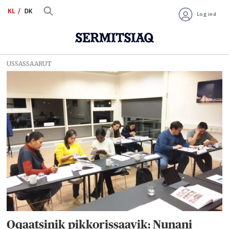
KL
DK
Log ind
USSASSAARUT
Tag:
udenlandsk
arbejdskraft
Oqaatsinik pikkorissaavik: Nunani