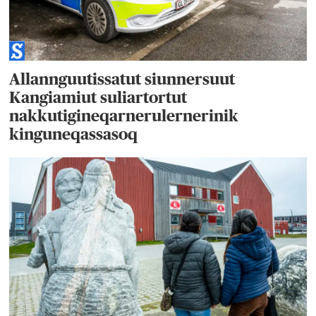
Allannguutissatut siunnersuut
Kangiamiut suliartortut
nakkutigineqarnerulernerinik
kinguneqassasoq