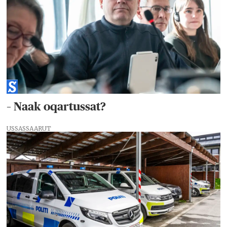
– Naak oqartussat?
USSASSAARUT