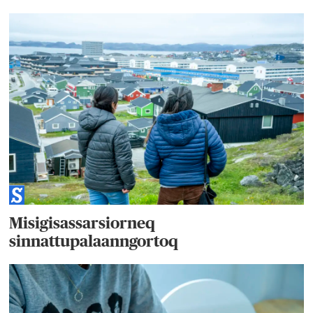
Misigisassarsiorneq
sinnattupalaanngortoq