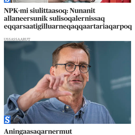
NPK-mi siulittaasoq: Nunanit
allaneersunik sulisoqalernissaq
eqqarsaatigilluarneqaqqaartariaqarpoq
USSASSAARUT
Aningaasaqarnermut