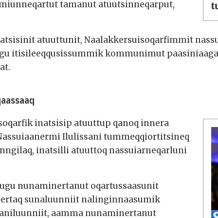
ummiunneqartut tamanut atuutsinneqarput,
t
atsisinit atuuttunit, Naalakkersuisoqarfimmit nass
gu itisileeqqusissummik kommunimut paasiniaagalua
at.
qaassaaq
qarfik inatsisip atuuttup qanoq innera
Nassuiaanermi Ilulissani tummeqqiortitsineq
gilaq, inatsilli atuuttoq nassuiarneqarluni
lugu nunaminertanut oqartussaasunit
ertaq sunaluunniit nalinginnaasumik
naniluunniit, aamma nunaminertanut