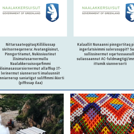
Nittarsaateqqitaq:Killiliussap
Kalaallit Nunaanni pinngortitaq p
sivitsorneqarnera: Avatangiisinut,
ingerlatsivimmi sulerusuppit? Su
Pinngortitamut, Nukissiuutinut
sullissinermut oqartussaasul
Ilisimatusarnermullu
suliassaannut AC-fuldmægtigi/im
Naalakkersuisoqarfimmi
ittumik siunnersorti
ilisimasassarsiornermut allaffiup IT-
lerinermut siunnersorti imaluunniit
inniarnerup saniatigut suliffimmi ikiorti
(piffissap ilaa)