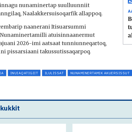
tinnagu nunaminertap suulluunniit
A
nngilaq, Naalakkersuisoqarfik allappoq.
B
embarip naanerani Itisuarsummi
t
 Nunaminertamilli atuisinnaanermut
a
ajuani 2026-imi aatsaat tunniunneqartoq,
uni pissarsiaani takussutissaqarpoq.
IA
INUIAQATIGIIT
ILULISSAT
NUNAMINERTAMIK AKUERSISSUT
akukkit