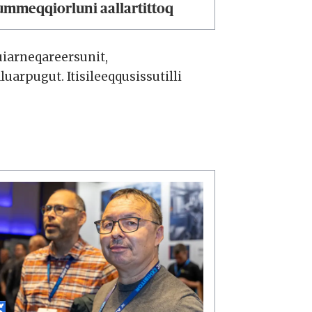
ummeqqiorluni aallartittoq
uiarneqareersunit,
rpugut. Itisileeqqusissutilli