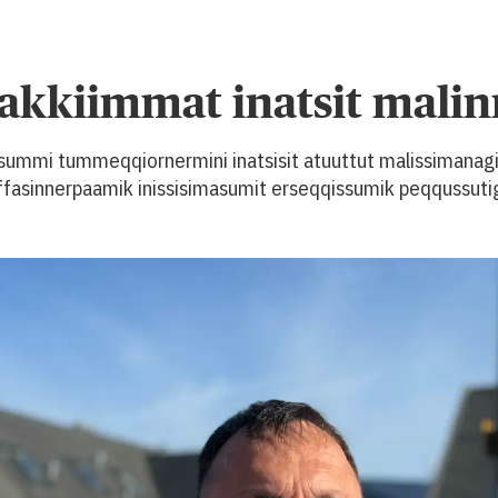
iakkiimmat inatsit mali
arsummi tummeqqiornermini inatsisit atuuttut malissiman
ffasinnerpaamik inissisimasumit erseqqissumik peqqussutig