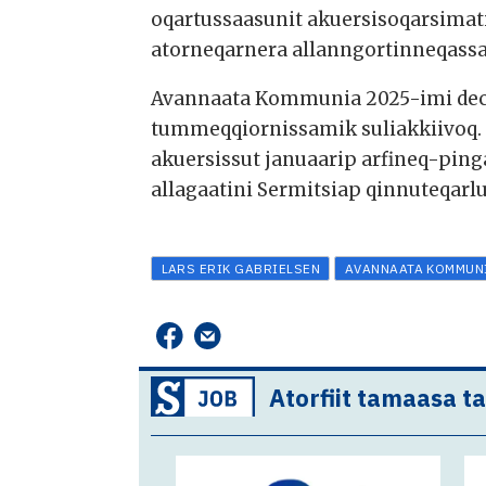
oqartussaasunit akuersisoqarsima
atorneqarnera allanngortinneqassa
Avannaata Kommunia 2025-imi dec
tummeqqiornissamik suliakkiivoq.
akuersissut januaarip arfineq-ping
allagaatini Sermitsiap qinnuteqarl
LARS ERIK GABRIELSEN
AVANNAATA KOMMUN
Atorfiit tamaasa t