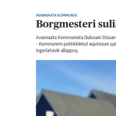
AVANNAATA KOMMUNIA
Borgmesteri sul
Avannaata Kommuniata Ilulissani Itisu
- Kommunimi politikkikkut aqutsisuni qa
ingerlatsivik allappoq.