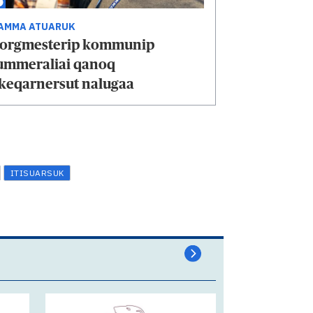
AMMA ATUARUK
orgmesterip kommunip
ummeraliai qanoq
keqarnersut nalugaa
ITISUARSUK