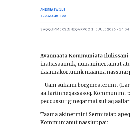
ANDREAS
WILLE
TUSAGASSIORTOQ
SAQQUMMERSINNEQARPOQ
1. JUULI 2026 - 14:04
Avannaata Kommuniata Ilulissani
inatsisaannik, nunaminertamut a
ilaannakortumik maanna nassuiar
- Uani suliami borgmesterimit (La
aallartinneqassasoq. Kommunimi po
peqqussutigineqarmat suliaq aallar
Taama akinermini Sermitsiap apeqq
Kommunianut nassiuppai: