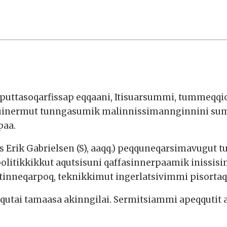
puttasoqarfissap eqqaani, Itisuarsummi, tummeqqio
tuinermut tunngasumik malinnissimannginnini su
paa.
rs Erik Gabrielsen (S), aaqq.) peqquneqarsimavugut
litikkikkut aqutsisuni qaffasinnerpaamik inissis
tinneqarpoq, teknikkimut ingerlatsivimmi pisortaq
utai tamaasa akinngilai. Sermitsiammi apeqqutit 