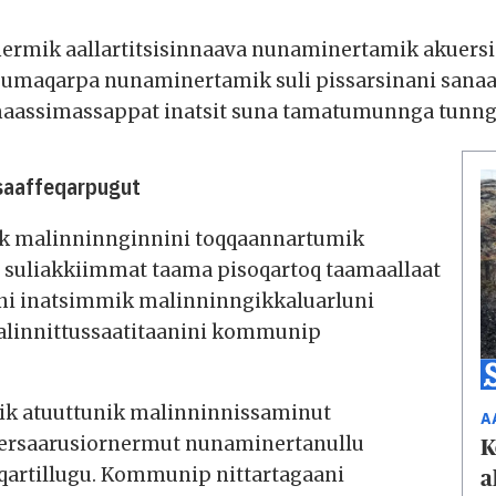
ermik aallartitsisinnaava nunaminertamik akuersis
aqarpa nunaminertamik suli pissarsinani sanaarto
maassimassappat inatsit suna tamatumunnga tunng
ssaaffeqarpugut
k malinninnginnini toqqaannartumik
 suliakkiimmat taama pisoqartoq taamaallaat
ani inatsimmik malinninngikkaluarluni
malinnittussaatitaanini kommunip
nik atuuttunik malinninnissaminut
A
ilersaarusiornermut nunaminertanullu
K
eqartillugu. Kommunip nittartagaani
a