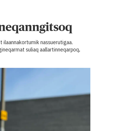
nneqanngitsoq
agit ilaannakortumik nassuerutigaa.
ineqarmat suliaq aallartinneqarpoq,