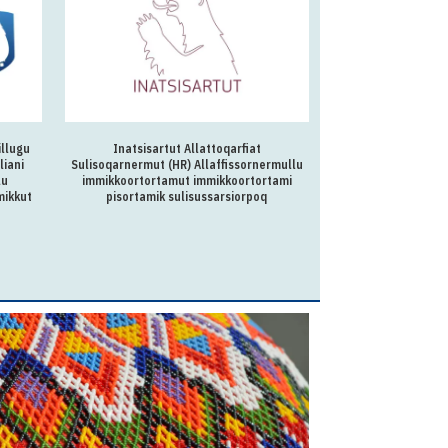
illugu
Inatsisartut Allattoqarfiat
Ilulissani ikummat
liani
Sulisoqarnermut (HR) Allaffissornermullu
lu
immikkoortortamut immikkoortortami
mikkut
pisortamik sulisussarsiorpoq