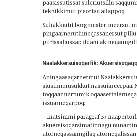
paasissutissat suleriutsillu saqq
teknikkimut pisortaq allappoq.
Suliakkiutit borgmesterimeersut in
pingaarnerutinneqassanersut pillu
piffissaliussap iluani akineqanngill
Naalakkersuisoqarfik: Akuersisoqaq
Aningaasaqarnermut Naalakkersuiso
siusinnerusukkut nassuiareerpaa. 
toqqaannartumik oqaasertalerneqann
issuarneqarpoq:
- Inatsimmi paragraf 37 naapertor
akuersisoqarsimatinnagu nunamin
atorneqassanngilaq atorneqalissa