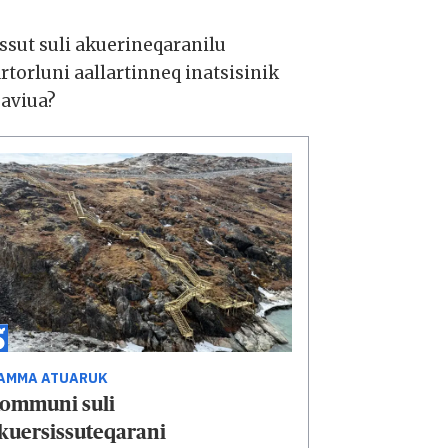
sut suli akuerineqaranilu
rluni aallartinneq inatsisinik
aviua?
AMMA ATUARUK
ommuni suli
kuersissuteqarani