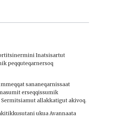
rtitsinermini Inatsisartut
mik peqquteqarnersoq
 tummeqqat sananeqarnissaat
imasumit erseqqissumik
 Sermitsiamut allakkatigut akivoq.
akitikkusutani ukua Avannaata