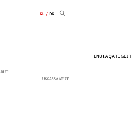
KL
DK
INUIAQATIGIIT
ARUT
USSASSAARUT