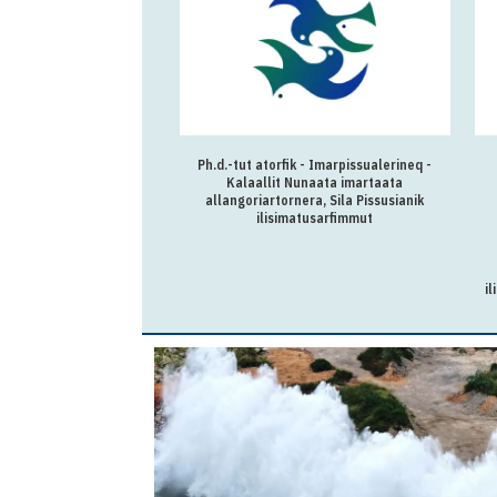
Ph.d.-tut atorfik - Imarpissualerineq -
Kalaallit Nunaata imartaata
allangoriartornera, Sila Pissusianik
ilisimatusarfimmut
il