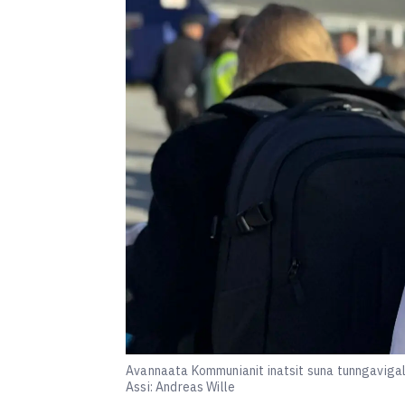
Avannaata Kommunianit inatsit suna tunngavigal
Assi: Andreas Wille