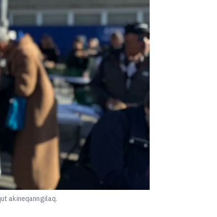
qut akineqanngilaq.