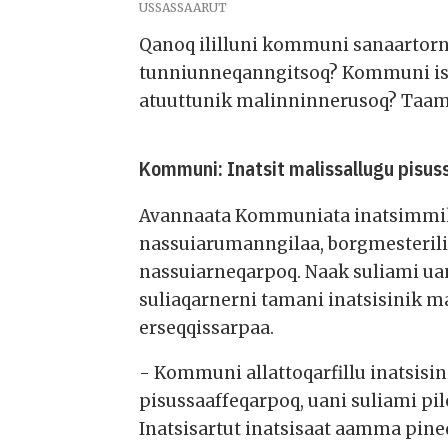
USSASSAARUT
Qanoq ililluni kommuni sanaartorn
tunniunneqanngitsoq? Kommuni isum
atuuttunik malinninnerusoq? Taa
Kommuni: Inatsit malissallugu pisu
Avannaata Kommuniata inatsimmi
nassuiarumanngilaa, borgmesterili
nassuiarneqarpoq. Naak suliami u
suliaqarnerni tamani inatsisinik 
erseqqissarpaa.
- Kommuni allattoqarfillu inatsisi
pisussaaffeqarpoq, uani suliami p
Inatsisartut inatsisaat aamma pin