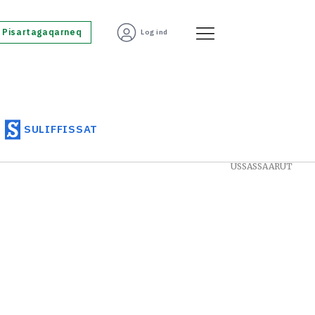
Pisartagaqarneq
Log ind
SULIFFISSAT
USSASSAARUT