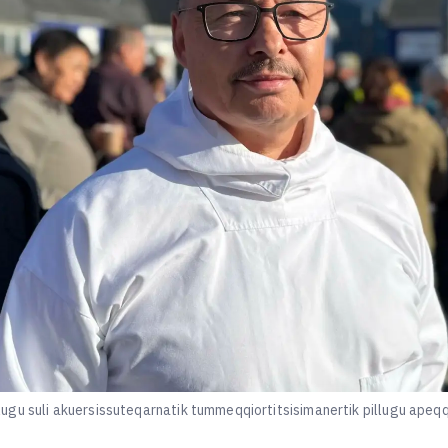
ugu suli akuersissuteqarnatik tummeqqiortitsisimanertik pillugu apeq