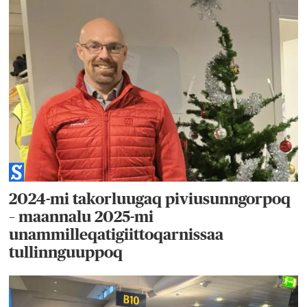
2024-mi takorluugaq piviusunngorpoq
– maannalu 2025-mi
unammilleqatigiittoqarnissaa
tullinnguuppoq