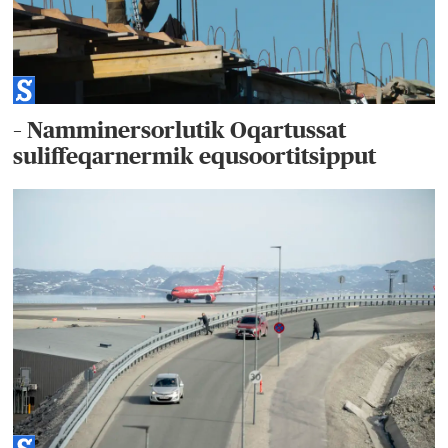
– Namminersorlutik Oqartussat
suliffeqarnermik equsoortitsipput