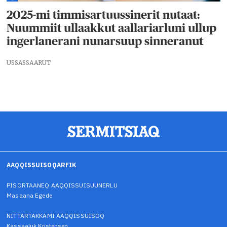
2025-mi timmisartuussinerit nutaat:
Nuummiit ullaakkut aallariarluni ullup
ingerlanerani nunarsuup sinneranut
USSASSAARUT
AAQQISSUISOQARFIK
PISORTAANEQ AAQQISSUISUUNERLU
Masaana Egede
NITTARTAKKAMI AAQQISSUISOQ
Kassaaluk Kristensen