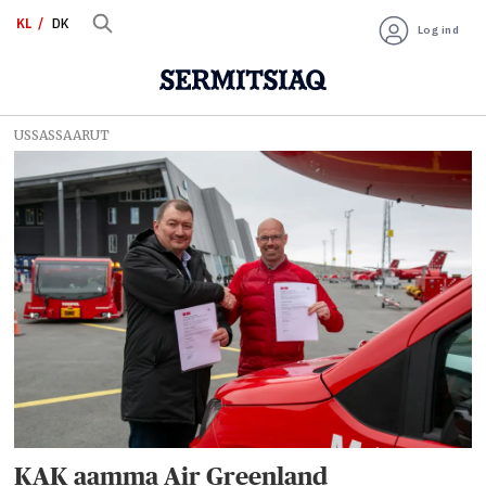
KL
DK
Log ind
USSASSAARUT
Tag:
jacob
nitter
sørensen
KAK aamma Air Greenland