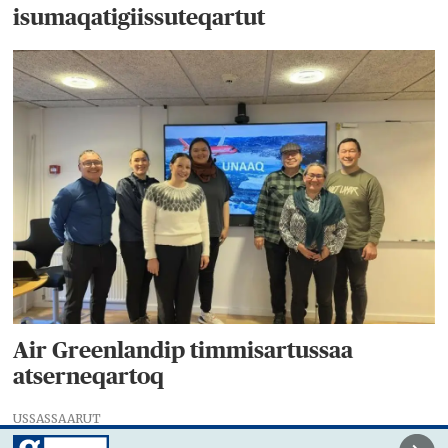
isumaqatigiissuteqartut
Air Greenlandip timmisartussaa
atserneqartoq
USSASSAARUT