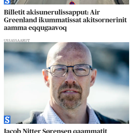
Billetit akisunerulissapput: Air
Greenland ikummatissat akitsornerinit
aamma eqqugaavoq
USSASSAARUT
Jacob Nitter Sørensen qaammatit