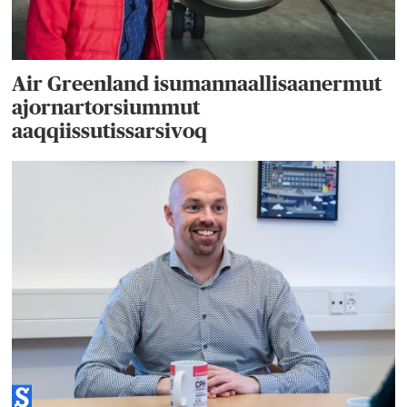
Air Greenland isumannaallisaanermut
ajornartorsiummut
aaqqiissutissarsivoq