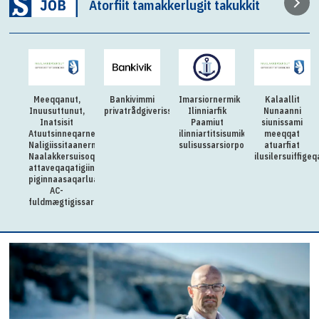
Atorfiit tamakkerlugit takukkit
Meeqqanut,
Bankivimmi
Imarsiornermik
Kalaallit
Inuusuttunut,
privatrådgiverissarsiorpugut
Ilinniarfik
Nunaanni
Inatsisit
Paamiut
siunissami
Atuutsinneqarnerannut
ilinniartitsisumik
meeqqat
Naligiissitaanermullu
sulisussarsiorpoq
atuarfiat
Naalakkersuisoqarfik
ilusilersuiffige
attaveqaqatigiinnermut
piginnaasaqarluartumik
AC-
fuldmægtigissarsiorpoq