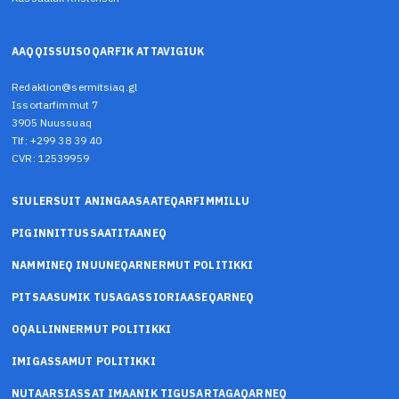
AAQQISSUISOQARFIK ATTAVIGIUK
Redaktion@sermitsiaq.gl
Issortarfimmut 7
3905 Nuussuaq
Tlf: +299 38 39 40
CVR: 12539959
SIULERSUIT ANINGAASAATEQARFIMMILLU
PIGINNITTUSSAATITAANEQ
NAMMINEQ INUUNEQARNERMUT POLITIKKI
PITSAASUMIK TUSAGASSIORIAASEQARNEQ
OQALLINNERMUT POLITIKKI
IMIGASSAMUT POLITIKKI
NUTAARSIASSAT IMAANIK TIGUSARTAGAQARNEQ