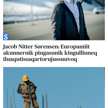
Jacob Nitter Sørensen: Europamiit
akunnernik pingasunik kingulliuneq
iluaqutissaqartorujussuuvoq