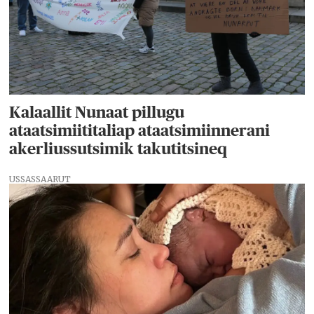
Kalaallit Nunaat pillugu
ataatsimiititaliap ataatsimiinnerani
akerliussutsimik takutitsineq
USSASSAARUT