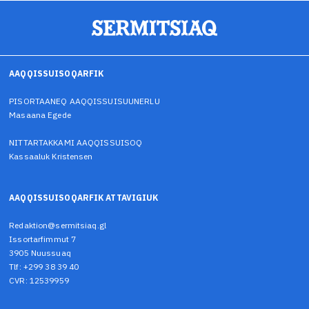
AAQQISSUISOQARFIK
PISORTAANEQ AAQQISSUISUUNERLU
Masaana Egede
NITTARTAKKAMI AAQQISSUISOQ
Kassaaluk Kristensen
AAQQISSUISOQARFIK ATTAVIGIUK
Redaktion@sermitsiaq.gl
Issortarfimmut 7
3905 Nuussuaq
Tlf: +299 38 39 40
CVR: 12539959