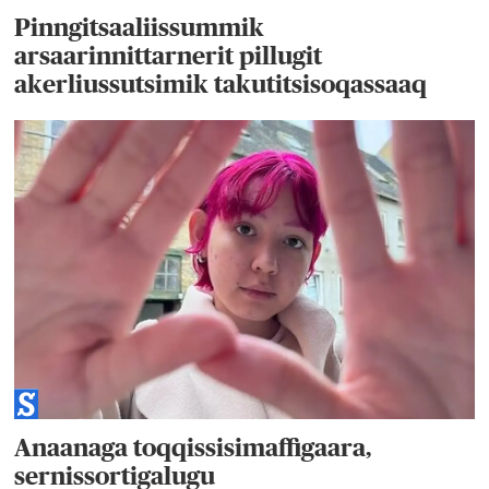
Pinngitsaaliissummik
arsaarinnittarnerit pillugit
akerliussutsimik takutitsisoqassaaq
Anaanaga toqqissisimaffigaara,
sernissortigalugu