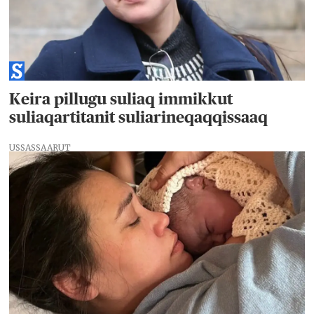
Keira pillugu suliaq immikkut
suliaqartitanit suliarineqaqqissaaq
USSASSAARUT