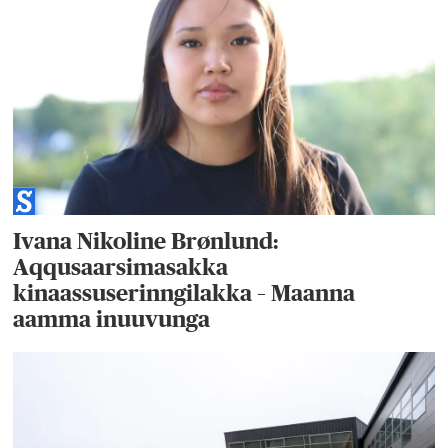
Ivana Nikoline Brønlund:
Aqqusaarsimasakka
kinaassuserinngilakka – Maanna
aamma inuuvunga