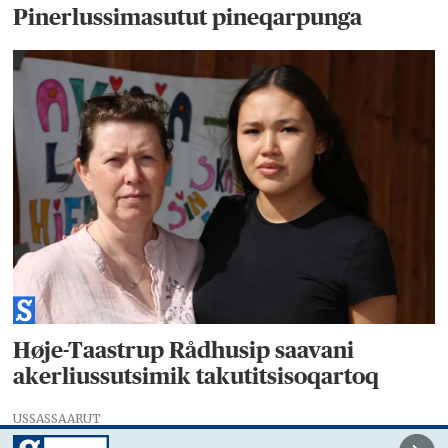
Pinerlussimasutut pineqarpunga
Høje-Taastrup Rådhusip saavani
akerliussutsimik takutitsisoqartoq
USSASSAARUT