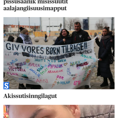
pissusaanik misissuutit
aalajangiisuusimapput
Akissutisinngilagut