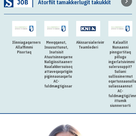
Atorfiit tamakkerlugit takukkit
Ilinniagaqarnersiuteqartitsivimmi
Meeqqanut,
Akissarsialerivimmi
Kalaallit
Allaffimmi
Inuusuttunut,
Teamlederi
Nunaanni
Pisortaq
Inatsisit
pinngortitaq
Atuutsinneqarnerannut
pillugu
Naligiissitaanermullu
ingerlatsivimmi
Naalakkersuisoqarfik
sulerusuppit?
attaveqaqatigiinnermut
Suliani
piginnaasaqarluartumik
sullissinermut
AC-
oqartussaasull
fuldmægtigissarsiorpoq
suliassaannut
AC-
fuldmægtigi/im
ittumik
siunnersorti