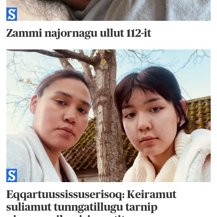
Zammi najornagu ullut 112-it
Eqqartuussissuserisoq: Keiramut
suliamut tunngatillugu tarnip