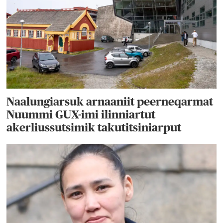
Naalungiarsuk arnaaniit peerneqarmat
Nuummi GUX-imi ilinniartut
akerliussutsimik takutitsiniarput