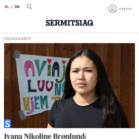
KL
DK
Log ind
USSASSAARUT
Tag:
tvangsfjernelse
Ivana Nikoline Brønlund: