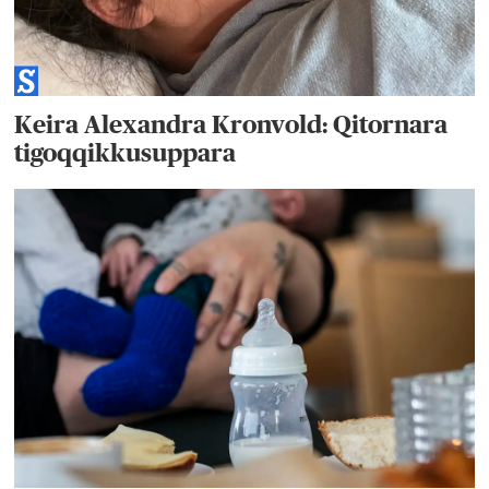
Keira Alexandra Kronvold: Qitornara
tigoqqikkusuppara