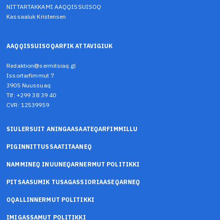
NITTARTAKKAMI AAQQISSUISOQ
Kassaaluk Kristensen
AAQQISSUISOQARFIK ATTAVIGIUK
Redaktion@sermitsiaq.gl
Issortarfimmut 7
3905 Nuussuaq
Tlf: +299 38 39 40
CVR: 12539959
SIULERSUIT ANINGAASAATEQARFIMMILLU
PIGINNITTUSSAATITAANEQ
NAMMINEQ INUUNEQARNERMUT POLITIKKI
PITSAASUMIK TUSAGASSIORIAASEQARNEQ
OQALLINNERMUT POLITIKKI
IMIGASSAMUT POLITIKKI