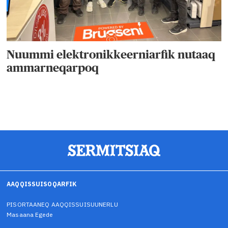
Nuummi elektronikkeerniarfik nutaaq
ammarneqarpoq
AAQQISSUISOQARFIK
PISORTAANEQ AAQQISSUISUUNERLU
Masaana Egede