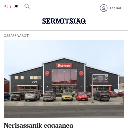
KL
DK
Log ind
USSASSAARUT
Tag:
brugseni
Nerisassanik eqqaaneq