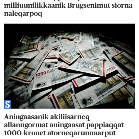
milliuunilikkaanik Brugsenimut siorna
naleqarpoq
Aningaasanik akiliisarneq
allanngormat aningaasat pappiaqqat
1000-kronet atorneqarunnaarput