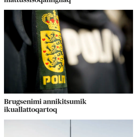
Brugsenimi annikitsumik
ikuallattoqartoq