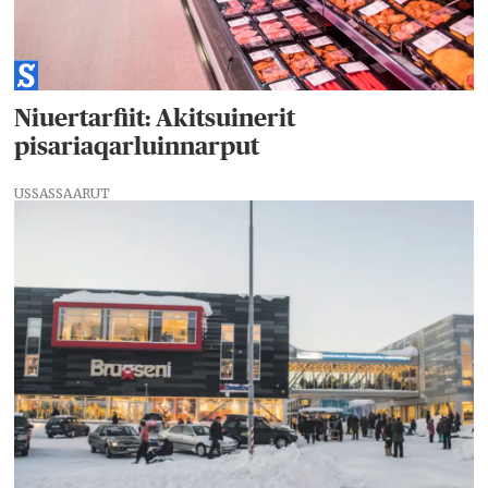
Niuertarfiit: Akitsuinerit
pisariaqarluinnarput
USSASSAARUT