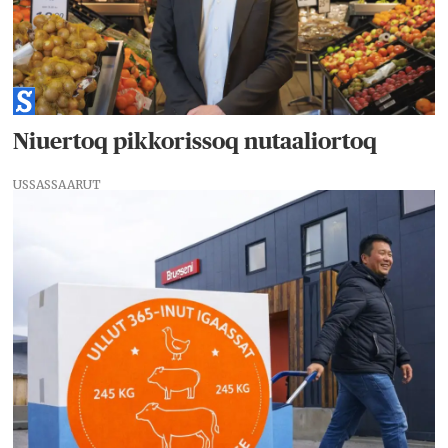
Niuertoq pikkorissoq nutaaliortoq
USSASSAARUT