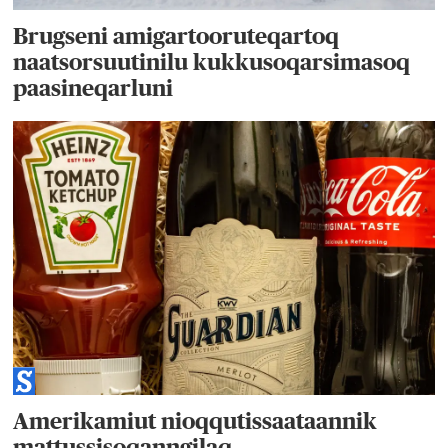
Brugseni amigartooruteqartoq
naatsorsuutinilu kukkusoqarsimasoq
paasineqarluni
Amerikamiut nioqqutissaataannik
mattussisoqanngilaq