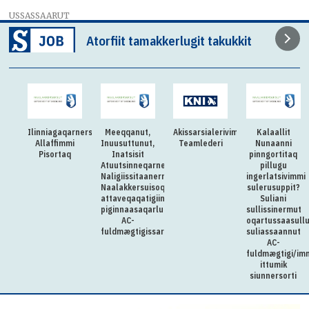
USSASSAARUT
Atorfiit tamakkerlugit takukkit
Ilinniagaqarnersiuteqartitsivimmi
Meeqqanut,
Akissarsialerivimmi
Kalaallit
Allaffimmi
Inuusuttunut,
Teamlederi
Nunaanni
Pisortaq
Inatsisit
pinngortitaq
Atuutsinneqarnerannut
pillugu
Naligiissitaanermullu
ingerlatsivimmi
Naalakkersuisoqarfik
sulerusuppit?
attaveqaqatigiinnermut
Suliani
piginnaasaqarluartumik
sullissinermut
AC-
oqartussaasull
fuldmægtigissarsiorpoq
suliassaannut
AC-
fuldmægtigi/im
ittumik
siunnersorti