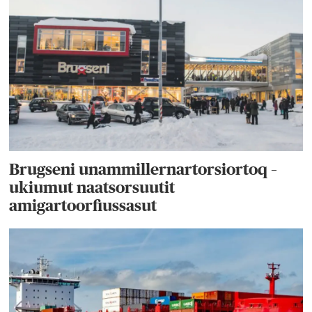
Brugseni unammillernartorsiortoq –
ukiumut naatsorsuutit
amigartoorfiussasut