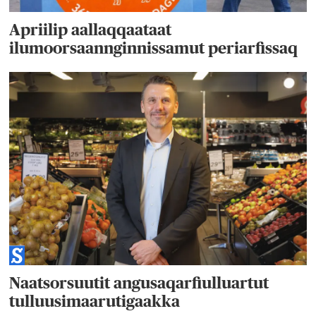
Apriilip aallaqqaataat
ilumoorsaannginnissamut periarfissaq
Naatsorsuutit angusaqarfiulluartut
tulluusimaarutigaakka