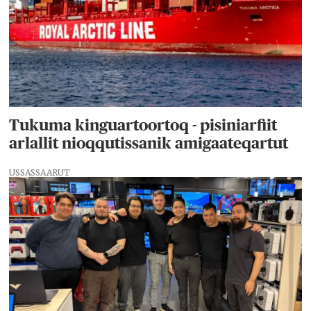
Tukuma kinguartoortoq - pisiniarfiit
arlallit nioqqutissanik amigaateqartut
USSASSAARUT