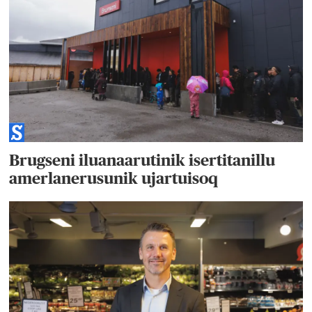
Brugseni iluanaarutinik isertitanillu
amerlanerusunik ujartuisoq