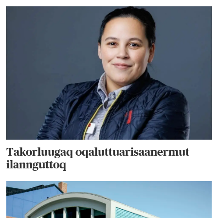
Takorluugaq oqaluttuarisaanermut
ilannguttoq