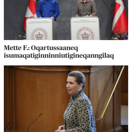
Mette F.: Oqartussaaneq
isumaqatiginninniutigineqanngilaq