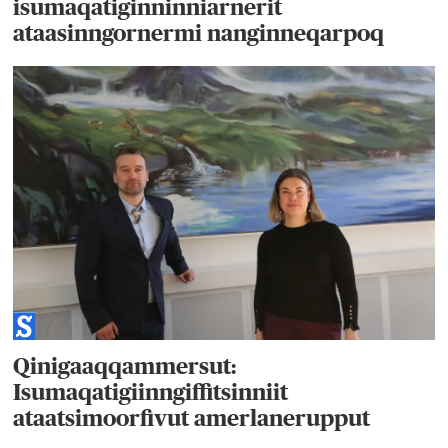
isumaqatiginninniarnerit
ataasinngornermi nanginneqarpoq
Qinigaaqqammersut:
Isumaqatigiinngiffitsinniit
ataatsimoorfivut amerlanerupput