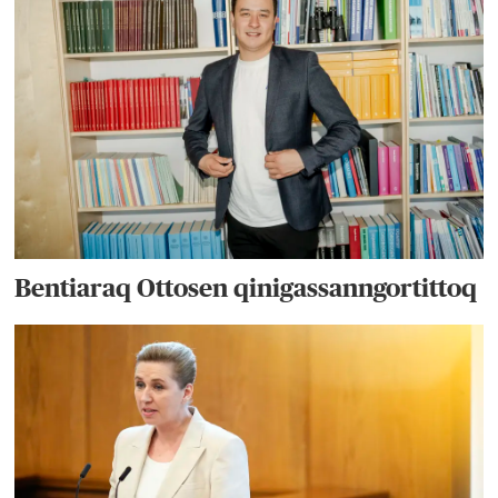
Bentiaraq Ottosen qinigassanngortittoq