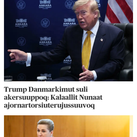
Trump Danmarkimut suli
akersuuppoq: Kalaallit Nunaat
ajornartorsiuterujussuuvoq