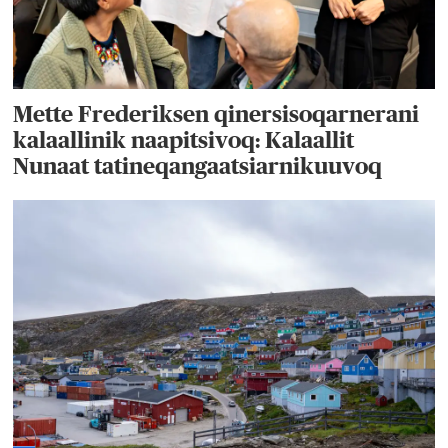
Mette Frederiksen qinersisoqarnerani
kalaallinik naapitsivoq: Kalaallit
Nunaat tatineqangaatsiarnikuuvoq