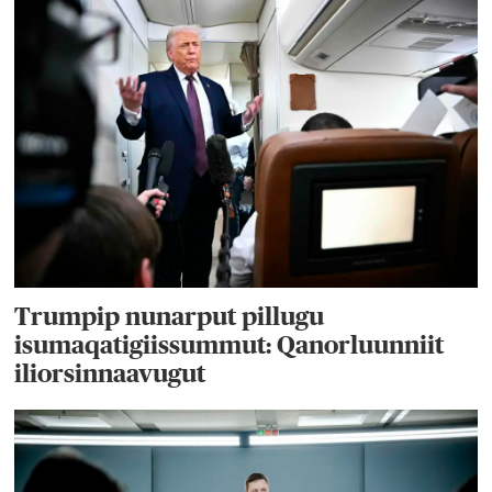
Trumpip nunarput pillugu
isumaqatigiissummut: Qanorluunniit
iliorsinnaavugut