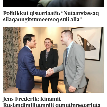
Politikkut qisuariaatit: “Nutaarsiassaq
silaqanngitsumeersoq suli alla”
Jens-Frederik: Kinamit
Ruslandimilluunniit qunutinneqarluta