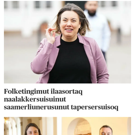
Folketingimut ilaasortaq
naalakkersuisuinut
saamerliunerusunut tapersersuisoq