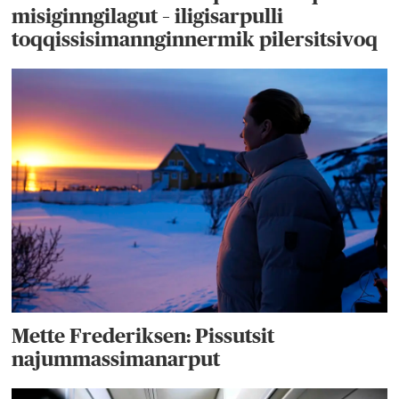
misiginngilagut – iligisarpulli
toqqissisimannginnermik pilersitsivoq
Mette Frederiksen: Pissutsit
najummassimanarput