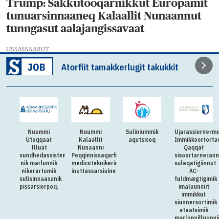
Trump: Sakkutooqarnikkut Europamit
tunuarsinnaaneq Kalaallit Nunaannut
tunngasut aalajangissavaat
USSASSAARUT
Atorfiit tamakkerlugit takukkit
Nuummi
Suliniummik
Ujarassiornermut
Aningaasaqarn
t
Kalaallit
aqutsisoq
Immikkoortortaqarfik
Naalakkersuisoq
Nunaanni
Qaqqat
Aqutsisunut
istenti-
Peqqinnissaqarfimmut
sisoortarnerannut
allattoqarfiup
nik
medicoteknikerimik
suleqatigiinnut
saaffiginnittarfi
ik
inuttassarsiuineq
AC-
pikkorissumik
unik
fuldmægtigimik
allatsissarsiorp
oq.
imaluunniit
immikkut
siunnersortimik
ataatsimik
marlunnilluunniit