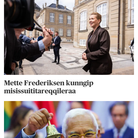
Mette Frederiksen kunngip
misissuititareqqileraa