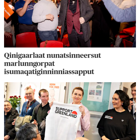
Qinigaarlaat nunatsinneersut
marlunngorpat
isumaqatiginninniassapput