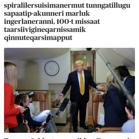
spiralilersuisimanermut tunngatillugu
sapaatip-akunneri marluk
ingerlaneranni, 100-t missaat
taarsiivigineqarnissamik
qinnuteqarsimapput