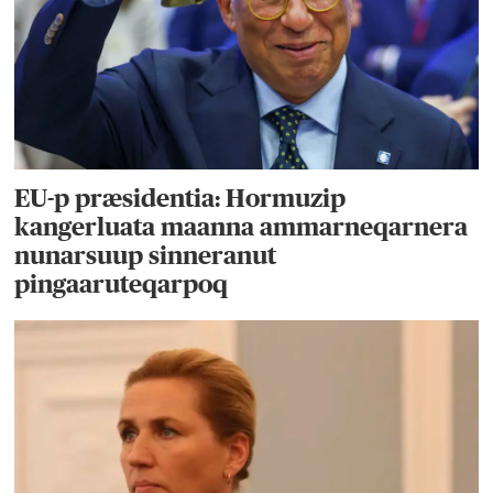
EU-p præsidentia: Hormuzip
kangerluata maanna ammarneqarnera
nunarsuup sinneranut
pingaaruteqarpoq