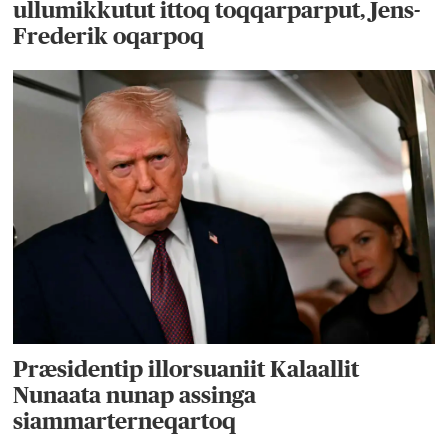
ullumikkutut ittoq toqqarparput, Jens-
Frederik oqarpoq
Præsidentip illorsuaniit Kalaallit
Nunaata nunap assinga
siammarterneqartoq