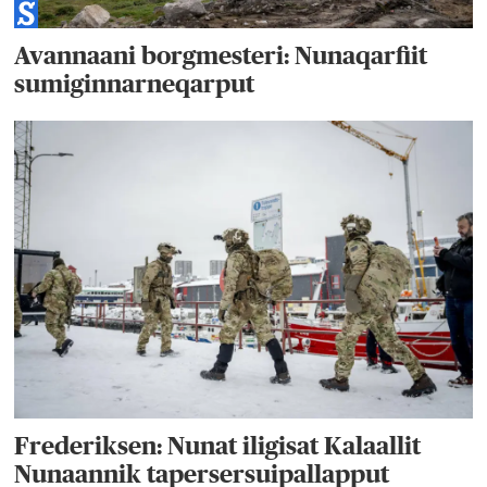
Avannaani borgmesteri: Nunaqarfiit
sumiginnarneqarput
Frederiksen: Nunat iligisat Kalaallit
Nunaannik tapersersuipallapput