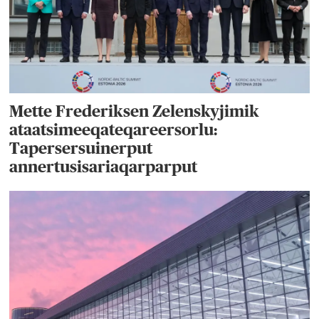
Mette Frederiksen Zelenskyjimik
ataatsimeeqateqareersorlu:
Tapersersuinerput
annertusisariaqarparput