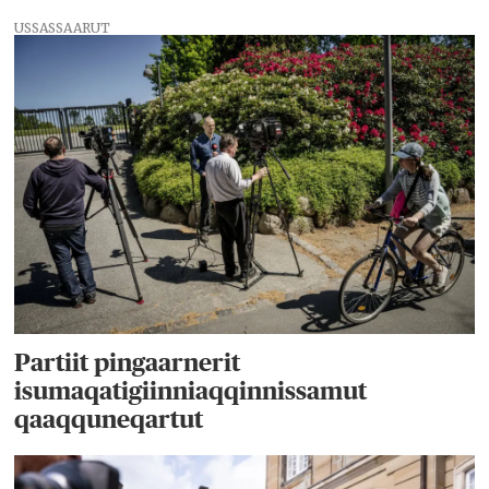
USSASSAARUT
Partiit pingaarnerit
isumaqatigiinniaqqinnissamut
qaaqquneqartut