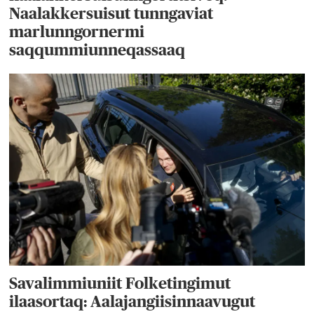
Naalakkersuisut tunngaviat
marlunngornermi
saqqummiunneqassaaq
Savalimmiuniit Folketingimut
ilaasortaq: Aalajangiisinnaavugut