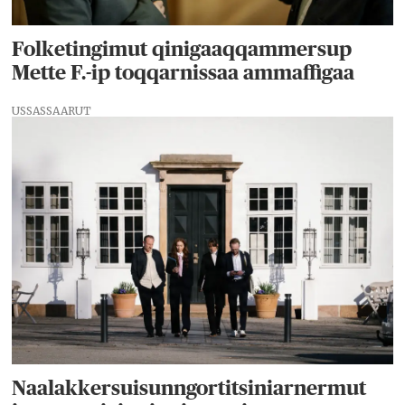
Folketingimut qinigaaqqammersup
Mette F.-ip toqqarnissaa ammaffigaa
USSASSAARUT
Naalakkersuisunngortitsiniarnermut