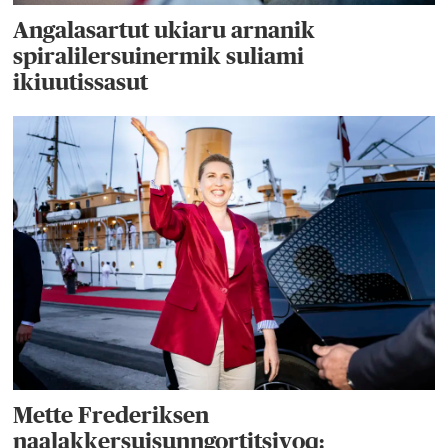
Angalasartut ukiaru arnanik
spiralilersuinermik suliami
ikiuutissasut
Mette Frederiksen
naalakkersuisunngortitsivoq: