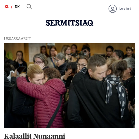
KL
DK
Log ind
USSASSAARUT
Tag:
mette
frederiksen
Kalaallit Nunaanni