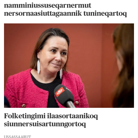
namminiussuseqarnermut
nersornaasiuttagaannik tunineqartoq
Folketingimi ilaasortaanikoq
siunnersuisartunngortoq
USSASSAARUT