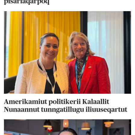
pisariaqarpoq
Amerikamiut politikerii Kalaallit
Nunaannut tunngatillugu iliuuseqartut