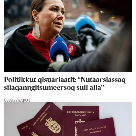
Politikkut qisuariaatit: “Nutaarsiassaq
silaqanngitsumeersoq suli alla”
USSASSAARUT