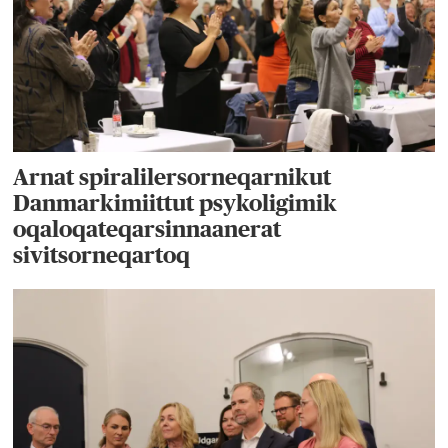
Arnat spiralilersorneqarnikut
Danmarkimiittut psykoligimik
oqaloqateqarsinnaanerat
sivitsorneqartoq