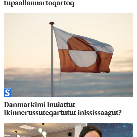
tupaallannartoqartoq
Danmarkimi inuiattut
ikinnerussuteqartutut inississaagut?