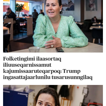
Folketingimi ilaasortaq
iliuuseqarnissamut
kajumissaaruteqarpoq: Trump
ingasattajaarlunilu tusarusunngilaq