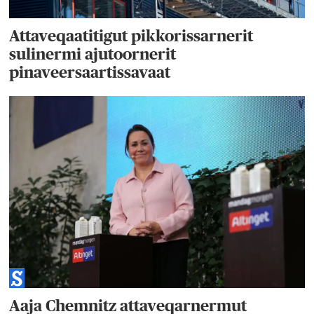
Attaveqaatitigut pikkorissarnerit
sulinermi ajutoornerit
pinaveersaartissavaat
Aaja Chemnitz attaveqarnermut