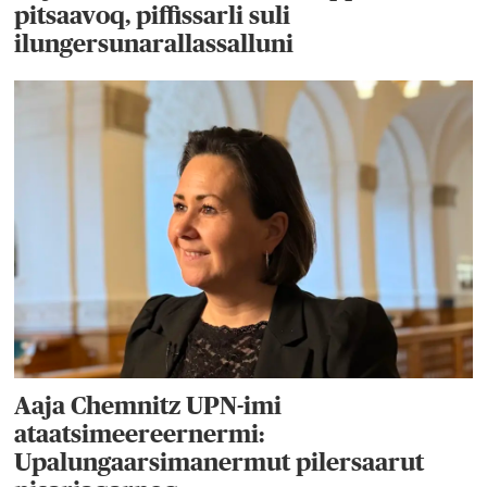
pitsaavoq, piffissarli suli
ilungersunarallassalluni
Aaja Chemnitz UPN-imi
ataatsimeereernermi:
Upalungaarsimanermut pilersaarut