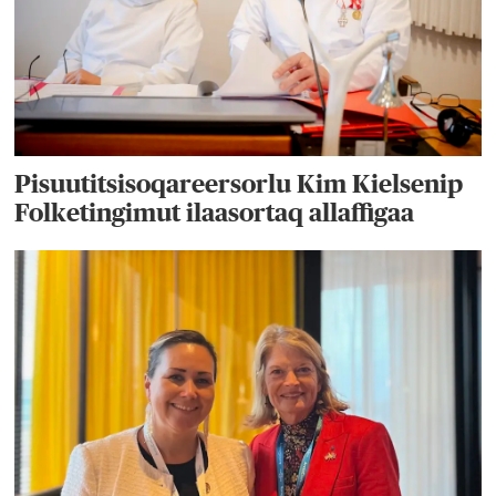
Pisuutitsisoqareersorlu Kim Kielsenip
Folketingimut ilaasortaq allaffigaa