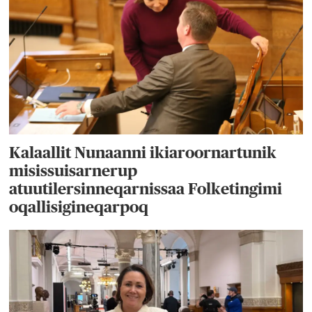
Kalaallit Nunaanni ikiaroornartunik
misissuisarnerup
atuutilersinneqarnissaa Folketingimi
oqallisigineqarpoq