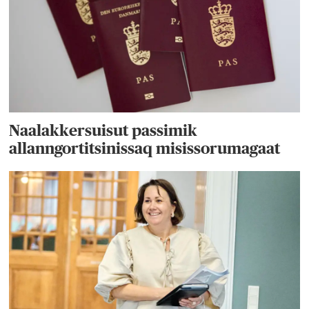
Naalakkersuisut passimik
allanngortitsinissaq misissorumagaat