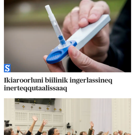
Ikiaroorluni biilinik ingerlassineq
inerteqqutaalissaaq