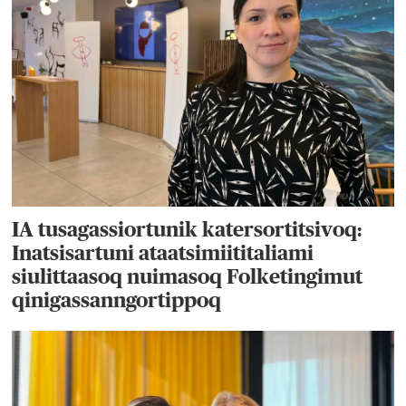
IA tusagassiortunik katersortitsivoq:
Inatsisartuni ataatsimiititaliami
siulittaasoq nuimasoq Folketingimut
qinigassanngortippoq