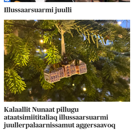
Illussaarsuarmi juulli
Kalaallit Nunaat pillugu
ataatsimiititaliaq illussaarsuarmi
juullerpalaarnissamut aggersaavoq