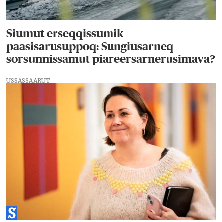
Siumut erseqqissumik
paasisarusuppoq: Sungiusarneq
sorsunnissamut piareersarnerusimava?
USSASSAARUT