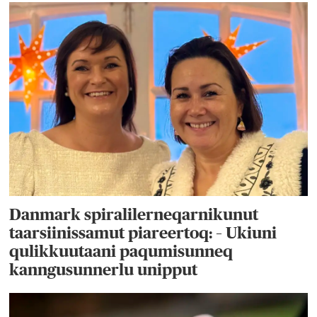
Danmark spiralilerneqarnikunut
taarsiinissamut piareertoq: – Ukiuni
qulikkuutaani paqumisunneq
kanngusunnerlu unipput