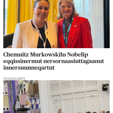
Chemnitz Murkowskilu Nobelip
eqqissinermut nersornaasiuttagaanut
innersuunneqartut
USSASSAARUT