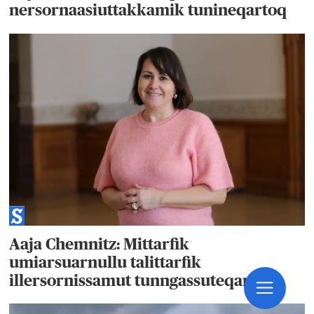
nersornaasiuttakkamik tunineqartoq
Aaja Chemnitz: Mittarfik
umiarsuarnullu talittarfik
illersornissamut tunngassuteqarput