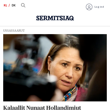
KL
DK
Log ind
USSASSAARUT
Tag:
Aaja
Chemnitz
Kalaallit Nunaat Hollandimiut