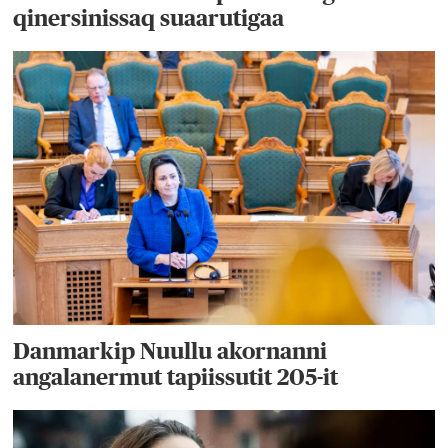
qinersinissaq suaarutigaa
Danmarkip Nuullu akornanni
angalanermut tapiissutit 205-it