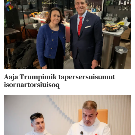
Aaja Trumpimik tapersersuisumut
isornartorsiuisoq