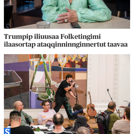
Trumpip iliuusaa Folketingimi
ilaasortap ataqqinninnginnertut taavaa