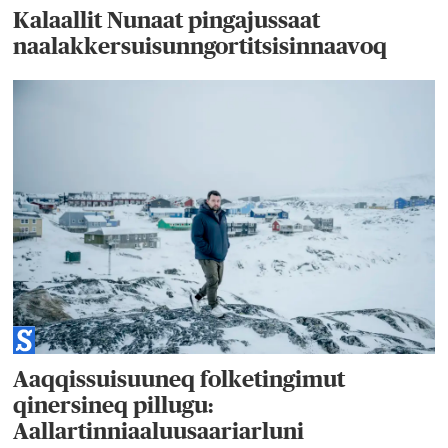
Kalaallit Nunaat pingajussaat
naalakkersuisunngortitsisinnaavoq
Aaqqissuisuuneq folketingimut
qinersineq pillugu:
Aallartinniaaluusaariarluni