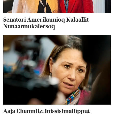
Senatori Amerikamioq Kalaallit
Nunaannukalersoq
Aaja Chemnitz: Inissisimaffipput