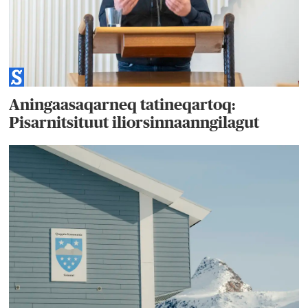
Aningaasaqarneq tatineqartoq:
Pisarnitsituut iliorsinnaanngilagut