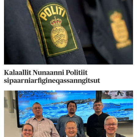
Kalaallit Nunaanni Politiit
sipaarniarfigineqassanngitsut