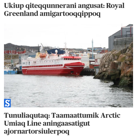
Ukiup qiteqqunnerani angusat: Royal
Greenland amigartooqqippoq
Tunuliaqutaq: Taamaattumik Arctic
Umiaq Line aningaasatigut
ajornartorsiulerpoq