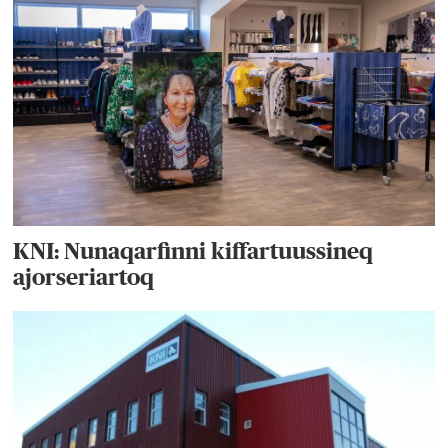
KNI: Nunaqarfinni kiffartuussineq
ajorseriartoq