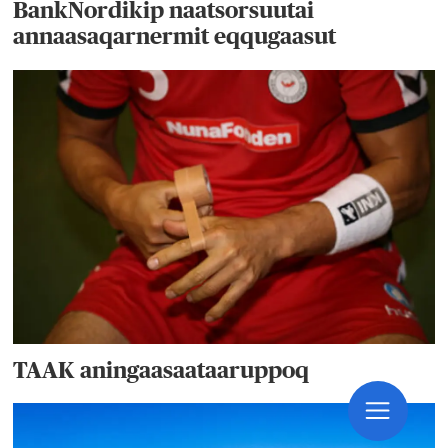
BankNordikip naatsorsuutai
annaasaqarnermit eqqugaasut
TAAK aningaasaataaruppoq