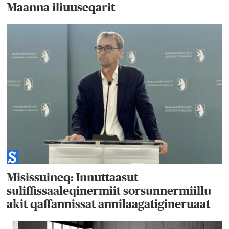
Maanna iliuuseqarit
Misissuineq: Innuttaasut
suliffissaaleqinermiit sorsunnermiillu
akit qaffannissat annilaagatigineruaat