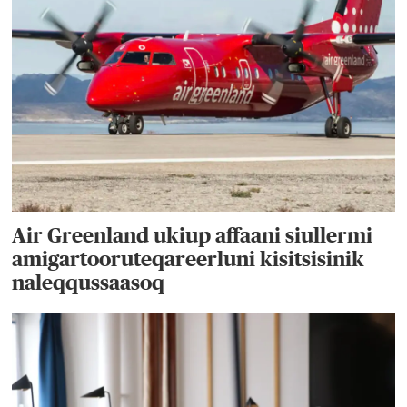
Air Greenland ukiup affaani siullermi
amigartooruteqareerluni kisitsisinik
naleqqussaasoq