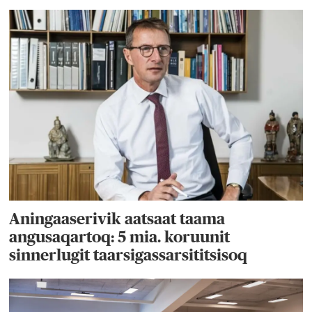
Aningaaserivik aatsaat taama
angusaqartoq: 5 mia. koruunit
sinnerlugit taarsigassarsititsisoq