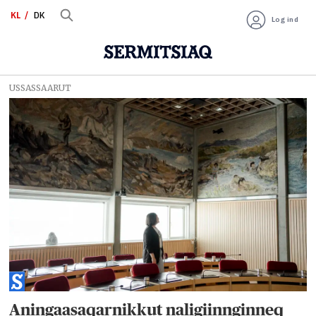
KL
DK
Log ind
USSASSAARUT
Tag:
økonomi
Aningaasaqarnikkut naligiinnginneq