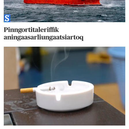
Pinngortitaleriffik
aningaasarliungaatsiartoq