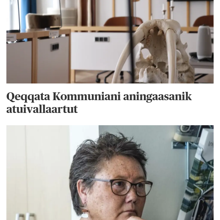
Qeqqata Kommuniani aningaasanik
atuivallaartut