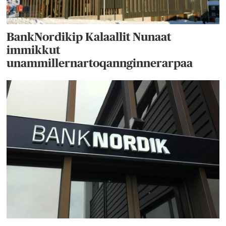
BankNordikip Kalaallit Nunaat
immikkut
unammillernartoqannginnerarpaa