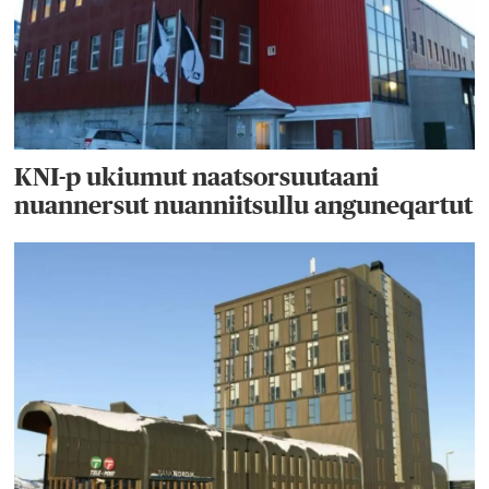
KNI-p ukiumut naatsorsuutaani
nuannersut nuanniitsullu anguneqartut