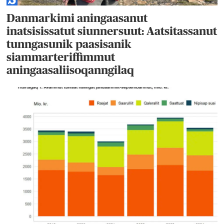
Danmarkimi aningaasanut
inatsisissatut siunnersuut: Aatsitassanut
tunngasunik paasisanik
siammarteriffimmut
aningaasaliisoqanngilaq