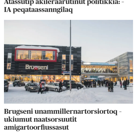
Atassutip akileraarutinut politikkia: –
IA peqataassanngilaq
Brugseni unammillernartorsiortoq –
ukiumut naatsorsuutit
amigartoorfiussasut