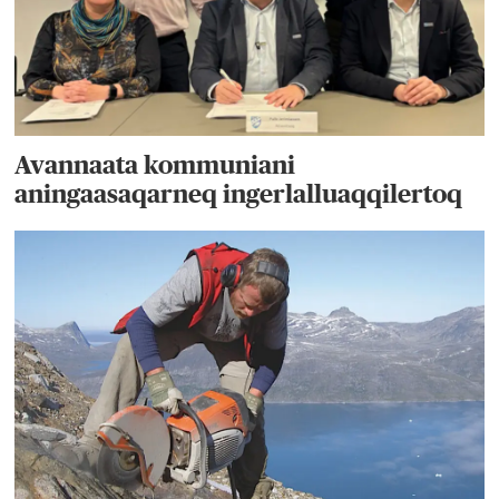
Avannaata kommuniani
aningaasaqarneq ingerlalluaqqilertoq