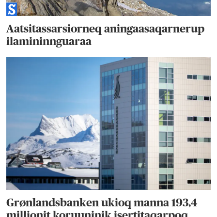
Aatsitassarsiorneq aningaasaqarnerup
ilamininnguaraa
Grønlandsbanken ukioq manna 193,4
millionit koruuninik isertitaqarpoq