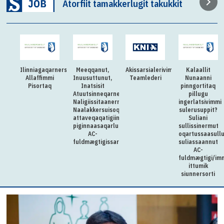
Atorfiit tamakkerlugit takukkit
immi
t,
Akissarsialerivimmi
Kalaallit
Kalaallit
Allagaatilerisoq
ut,
Teamlederi
Nunaanni
Nunaanni
pinngortitaq
Namminersorlutik
qarnerannut
pillugu
Oqartussanut
aanermullu
ingerlatsivimmi
kukkunersiuinermut
isoqarfik
sulerusuppit?
pisortaq
tigiinnermut
Suliani
qarluartumik
sullissinermut
oqartussaasullu
issarsiorpoq
suliassaannut
AC-
fuldmægtigi/immikkut
ittumik
siunnersorti