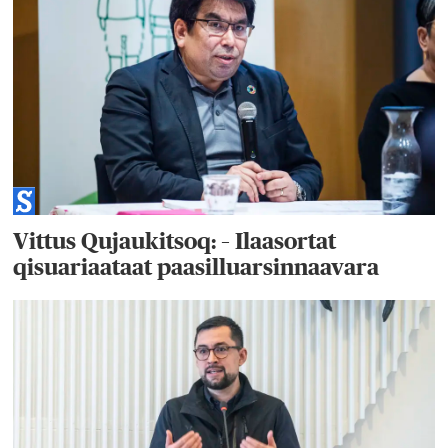
Vittus Qujaukitsoq: – Ilaasortat
qisuariaataat paasilluarsinnaavara