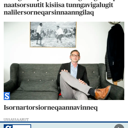
naatsorsuutit kisiisa tunngavigalugit
nalilersorneqarsinnaanngilaq
Isornartorsiorneqaannavinneq
USSASSAARUT