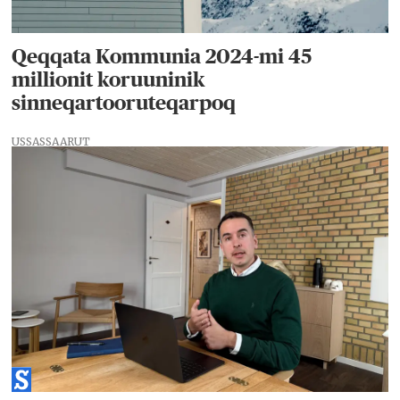
Qeqqata Kommunia 2024-mi 45
millionit koruuninik
sinneqartooruteqarpoq
USSASSAARUT