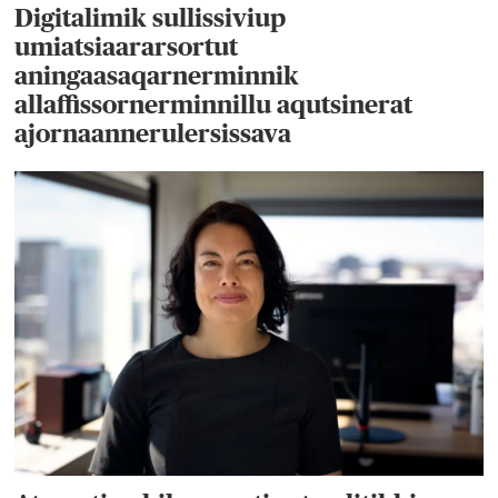
Digitalimik sullissiviup
umiatsiaararsortut
aningaasaqarnerminnik
allaffissornerminnillu aqutsinerat
ajornaannerulersissava