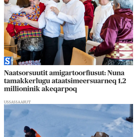
Naatsorsuutit amigartoorfiusut: Nuna
tamakkerlugu ataatsimeersuarneq 1,2
millioninik akeqarpoq
USSASSAARUT