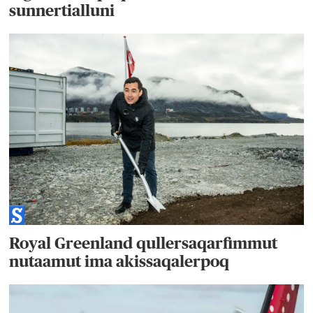
sunnertialluni
Royal Greenland qullersaqarfimmut
nutaamut ima akissaqalerpoq