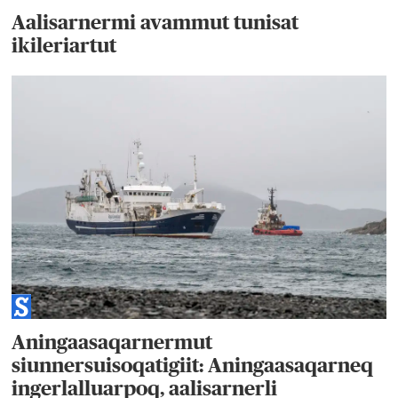
Aalisarnermi avammut tunisat
ikileriartut
Aningaasaqarnermut
siunnersuisoqatigiit: Aningaasaqarneq
ingerlalluarpoq, aalisarnerli