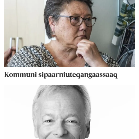
Kommuni sipaarniuteqangaassaaq