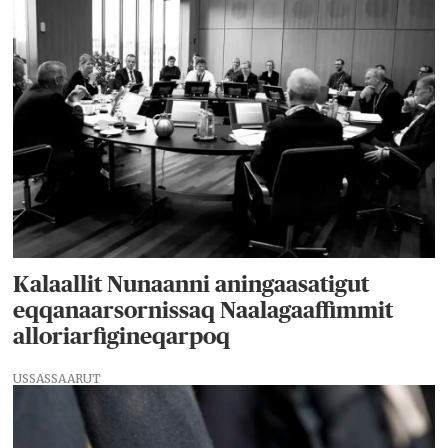
Kalaallit Nunaanni aningaasatigut
eqqanaarsornissaq Naalagaaffimmit
alloriarfigineqarpoq
USSASSAARUT