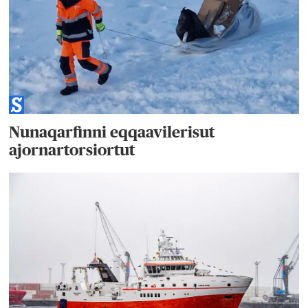
Nunaqarfinni eqqaavilerisut
ajornartorsiortut